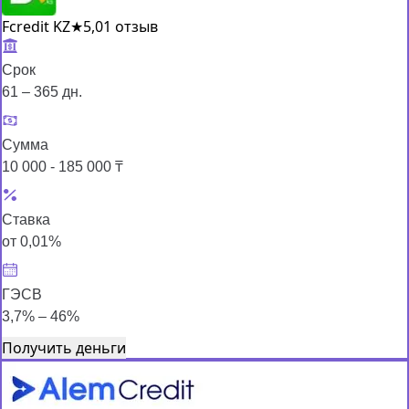
Fcredit KZ
★
5,0
1 отзыв
Срок
61 – 365 дн.
Сумма
10 000 - 185 000 ₸
Ставка
от 0,01%
ГЭСВ
3,7% – 46%
Получить деньги