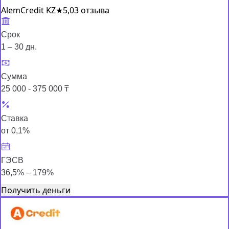
AlemCredit KZ
★
5,0
3 отзыва
Срок
1 – 30 дн.
Сумма
25 000 - 375 000 ₸
Ставка
от 0,1%
ГЭСВ
36,5% – 179%
Получить деньги