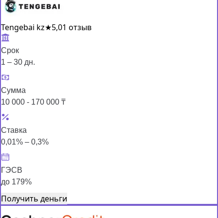
Tengebai kz
★
5,0
1 отзыв
Срок
1 – 30 дн.
Сумма
10 000 - 170 000 ₸
Ставка
0,01% – 0,3%
ГЭСВ
до 179%
Получить деньги