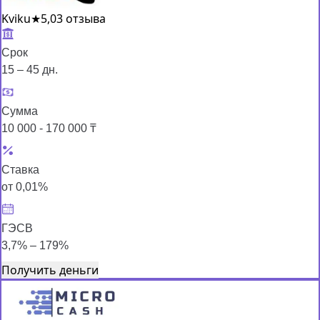
Kviku
★
5,0
3 отзыва
Срок
15 – 45 дн.
Сумма
10 000 - 170 000 ₸
Ставка
от 0,01%
ГЭСВ
3,7% – 179%
Получить деньги