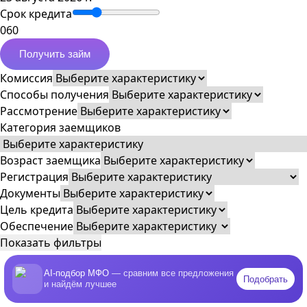
Срок кредита
0
60
Получить займ
Комиссия
Способы получения
Рассмотрение
Категория заемщиков
Возраст заемщика
Регистрация
Документы
Цель кредита
Обеспечение
Показать фильтры
AI-подбор МФО
— сравним все предложения
Подобрать
и найдём лучшее