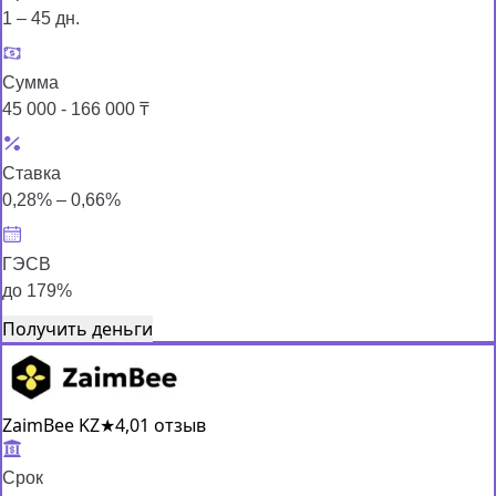
1 – 45 дн.
Сумма
45 000 - 166 000 ₸
Ставка
0,28% – 0,66%
ГЭСВ
до 179%
Получить деньги
ZaimBee KZ
★
4,0
1 отзыв
Срок