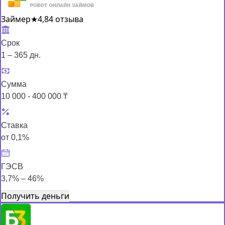
Займер
★
4,8
4 отзыва
Срок
1 – 365 дн.
Сумма
10 000 - 400 000 ₸
Ставка
от 0,1%
ГЭСВ
3,7% – 46%
Получить деньги