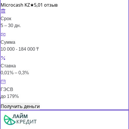
Microcash KZ
★
5,0
1 отзыв
Срок
5 – 30 дн.
Сумма
10 000 - 184 000 ₸
Ставка
0,01% – 0,3%
ГЭСВ
до 179%
Получить деньги