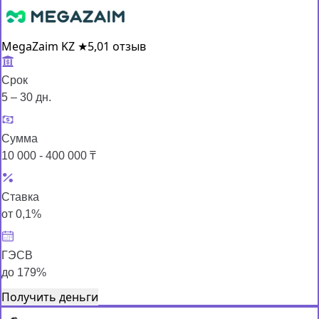
MegaZaim KZ
★
5,0
1 отзыв
Срок
5 – 30 дн.
Сумма
10 000 - 400 000 ₸
Ставка
от 0,1%
ГЭСВ
до 179%
Получить деньги