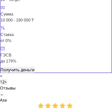
Сумма
10 000 - 190 000 ₸
Ставка
от 0%
ГЭСВ
до 179%
Получить деньги
<
1
2
>
Отзывы
←
Аза