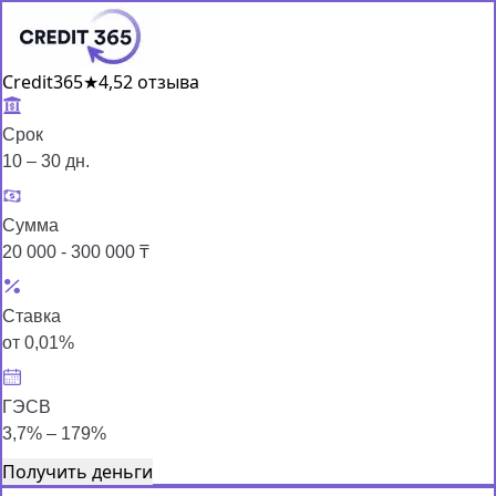
Credit365
★
4,5
2 отзыва
Срок
10 – 30 дн.
Сумма
20 000 - 300 000 ₸
Ставка
от 0,01%
ГЭСВ
3,7% – 179%
Получить деньги