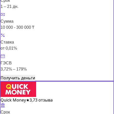
Срок
1 – 21 дн.
Сумма
10 000 - 300 000 ₸
Ставка
от 0,01%
ГЭСВ
3,72% – 179%
Получить деньги
Quick Money
★
3,7
3 отзыва
Срок