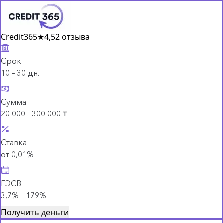
Credit365
★
4,5
2 отзыва
Срок
10 – 30 дн.
Сумма
20 000 - 300 000 ₸
Ставка
от 0,01%
ГЭСВ
3,7% – 179%
Получить деньги