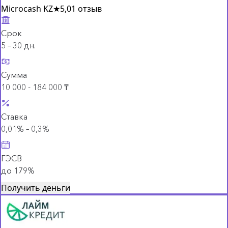
Microcash KZ
★
5,0
1 отзыв
Срок
5 – 30 дн.
Сумма
10 000 - 184 000 ₸
Ставка
0,01% – 0,3%
ГЭСВ
до 179%
Получить деньги