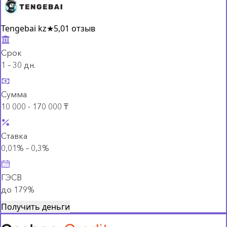
Tengebai kz
★
5,0
1 отзыв
Срок
1 – 30 дн.
Сумма
10 000 - 170 000 ₸
Ставка
0,01% – 0,3%
ГЭСВ
до 179%
Получить деньги