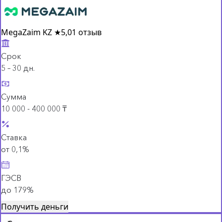
MegaZaim KZ
★
5,0
1 отзыв
Срок
5 – 30 дн.
Сумма
10 000 - 400 000 ₸
Ставка
от 0,1%
ГЭСВ
до 179%
Получить деньги