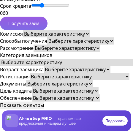
Срок кредита
0
60
Получить займ
Комиссия
Способы получения
Рассмотрение
Категория заемщиков
Возраст заемщика
Регистрация
Документы
Цель кредита
Обеспечение
Показать фильтры
AI-подбор МФО
— сравним все
Подобрать
предложения и найдём лучшее