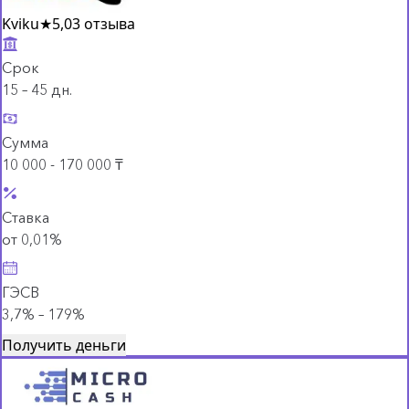
Kviku
★
5,0
3 отзыва
Срок
15 – 45 дн.
Сумма
10 000 - 170 000 ₸
Ставка
от 0,01%
ГЭСВ
3,7% – 179%
Получить деньги