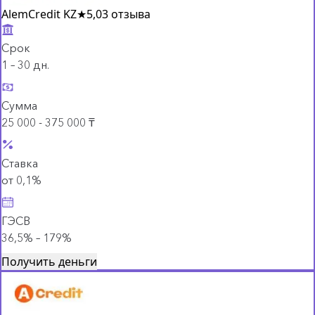
AlemCredit KZ
★
5,0
3 отзыва
Срок
1 – 30 дн.
Сумма
25 000 - 375 000 ₸
Ставка
от 0,1%
ГЭСВ
36,5% – 179%
Получить деньги