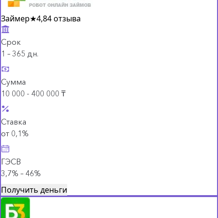
Займер
★
4,8
4 отзыва
Срок
1 – 365 дн.
Сумма
10 000 - 400 000 ₸
Ставка
от 0,1%
ГЭСВ
3,7% – 46%
Получить деньги