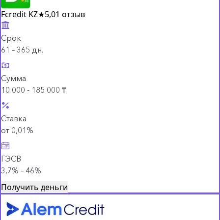
Fcredit KZ
★
5,0
1 отзыв
Срок
61 – 365 дн.
Сумма
10 000 - 185 000 ₸
Ставка
от 0,01%
ГЭСВ
3,7% – 46%
Получить деньги