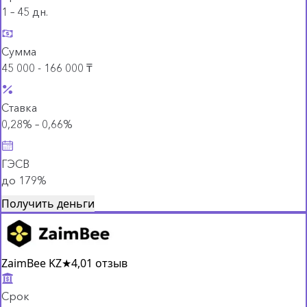
1 – 45 дн.
Сумма
45 000 - 166 000 ₸
Ставка
0,28% – 0,66%
ГЭСВ
до 179%
Получить деньги
ZaimBee KZ
★
4,0
1 отзыв
Срок