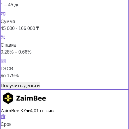
1 – 45 дн.
Сумма
45 000 - 166 000 ₸
Ставка
0,28% – 0,66%
ГЭСВ
до 179%
Получить деньги
ZaimBee KZ
★
4,0
1 отзыв
Срок