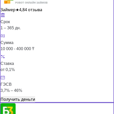
Займер
★
4,8
4 отзыва
Срок
1 – 365 дн.
Сумма
10 000 - 400 000 ₸
Ставка
от 0,1%
ГЭСВ
3,7% – 46%
Получить деньги