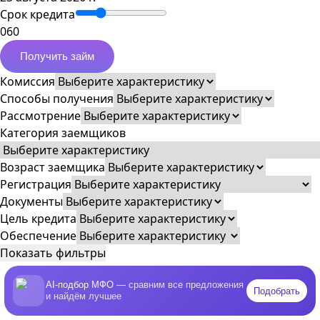
Срок кредита
0
60
Получить займ
Комиссия
Способы получения
Рассмотрение
Категория заемщиков
Возраст заемщика
Регистрация
Документы
Цель кредита
Обеспечение
Показать фильтры
AI-подбор МФО
— сравним все предложения
Подобрать
и найдём лучшее