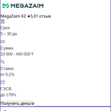
MegaZaim KZ
★
5,0
1 отзыв
Срок
5 – 30 дн.
Сумма
10 000 - 400 000 ₸
Ставка
от 0,1%
ГЭСВ
до 179%
Получить деньги