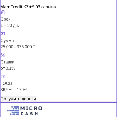
AlemCredit KZ
★
5,0
3 отзыва
Срок
1 – 30 дн.
Сумма
25 000 - 375 000 ₸
Ставка
от 0,1%
ГЭСВ
36,5% – 179%
Получить деньги