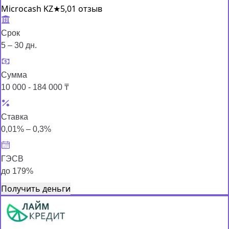
Microcash KZ
★
5,0
1 отзыв
Срок
5 – 30 дн.
Сумма
10 000 - 184 000 ₸
Ставка
0,01% – 0,3%
ГЭСВ
до 179%
Получить деньги