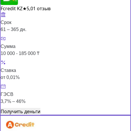
Fcredit KZ
★
5,0
1 отзыв
Срок
61 – 365 дн.
Сумма
10 000 - 185 000 ₸
Ставка
от 0,01%
ГЭСВ
3,7% – 46%
Получить деньги