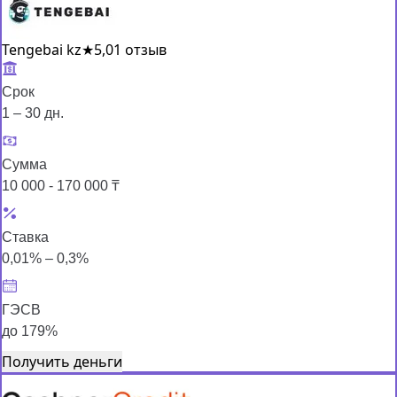
Tengebai kz
★
5,0
1 отзыв
Срок
1 – 30 дн.
Сумма
10 000 - 170 000 ₸
Ставка
0,01% – 0,3%
ГЭСВ
до 179%
Получить деньги