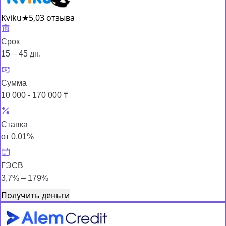
Kviku
★
5,0
3 отзыва
Срок
15 – 45 дн.
Сумма
10 000 - 170 000 ₸
Ставка
от 0,01%
ГЭСВ
3,7% – 179%
Получить деньги