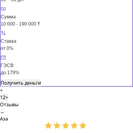
Сумма
10 000 - 190 000 ₸
Ставка
от 0%
ГЭСВ
до 179%
Получить деньги
<
1
2
>
Отзывы
←
Аза