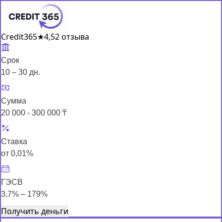
Credit365
★
4,5
2 отзыва
Срок
10 – 30 дн.
Сумма
20 000 - 300 000 ₸
Ставка
от 0,01%
ГЭСВ
3,7% – 179%
Получить деньги