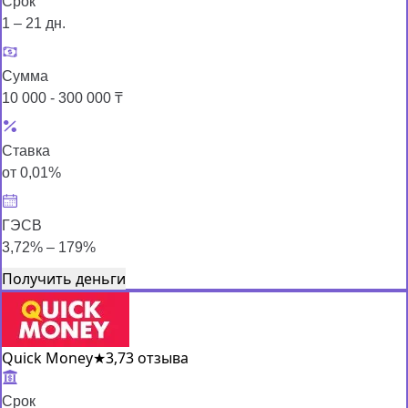
Срок
1 – 21 дн.
Сумма
10 000 - 300 000 ₸
Ставка
от 0,01%
ГЭСВ
3,72% – 179%
Получить деньги
Quick Money
★
3,7
3 отзыва
Срок