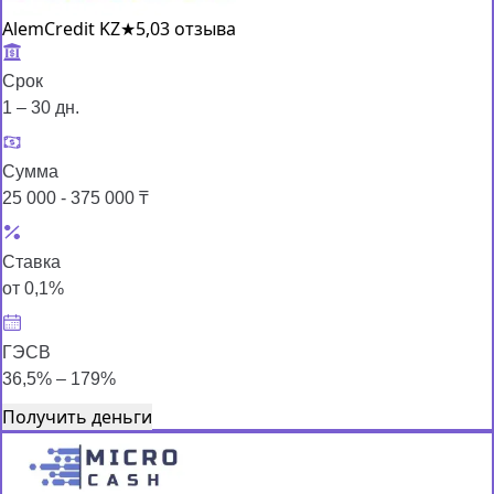
AlemCredit KZ
★
5,0
3 отзыва
Срок
1 – 30 дн.
Сумма
25 000 - 375 000 ₸
Ставка
от 0,1%
ГЭСВ
36,5% – 179%
Получить деньги