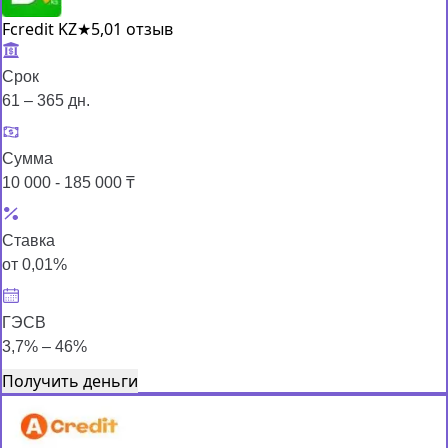
Fcredit KZ
★
5,0
1 отзыв
Срок
61 – 365 дн.
Сумма
10 000 - 185 000 ₸
Ставка
от 0,01%
ГЭСВ
3,7% – 46%
Получить деньги