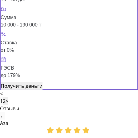
Сумма
10 000 - 190 000 ₸
Ставка
от 0%
ГЭСВ
до 179%
Получить деньги
<
1
2
>
Отзывы
←
Аза