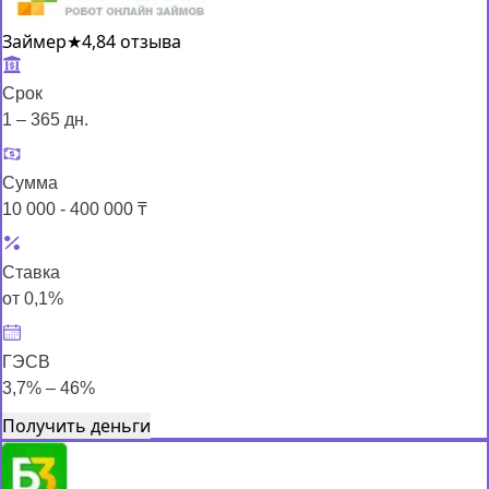
Займер
★
4,8
4 отзыва
Срок
1 – 365 дн.
Сумма
10 000 - 400 000 ₸
Ставка
от 0,1%
ГЭСВ
3,7% – 46%
Получить деньги