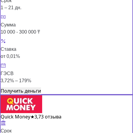
Срок
1 – 21 дн.
Сумма
10 000 - 300 000 ₸
Ставка
от 0,01%
ГЭСВ
3,72% – 179%
Получить деньги
Quick Money
★
3,7
3 отзыва
Срок