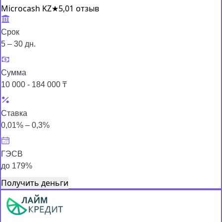
Microcash KZ
★
5,0
1 отзыв
Срок
5 – 30 дн.
Сумма
10 000 - 184 000 ₸
Ставка
0,01% – 0,3%
ГЭСВ
до 179%
Получить деньги