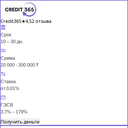
Credit365
★
4,5
2 отзыва
Срок
10 – 30 дн.
Сумма
20 000 - 300 000 ₸
Ставка
от 0,01%
ГЭСВ
3,7% – 179%
Получить деньги