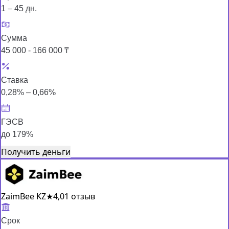
1 – 45 дн.
Сумма
45 000 - 166 000 ₸
Ставка
0,28% – 0,66%
ГЭСВ
до 179%
Получить деньги
ZaimBee KZ
★
4,0
1 отзыв
Срок