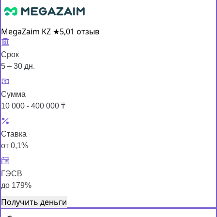
MegaZaim KZ
★
5,0
1 отзыв
Срок
5 – 30 дн.
Сумма
10 000 - 400 000 ₸
Ставка
от 0,1%
ГЭСВ
до 179%
Получить деньги