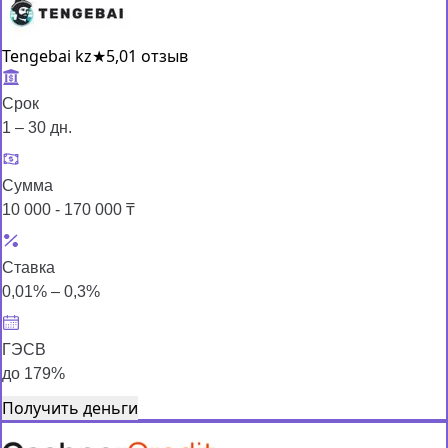
Tengebai kz
★
5,0
1 отзыв
Срок
1 – 30 дн.
Сумма
10 000 - 170 000 ₸
Ставка
0,01% – 0,3%
ГЭСВ
до 179%
Получить деньги