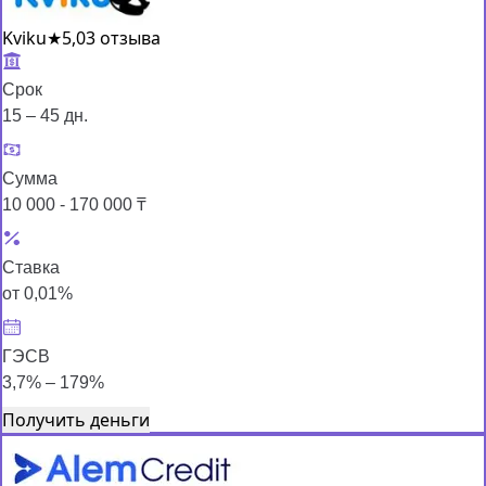
Kviku
★
5,0
3 отзыва
Срок
15 – 45 дн.
Сумма
10 000 - 170 000 ₸
Ставка
от 0,01%
ГЭСВ
3,7% – 179%
Получить деньги