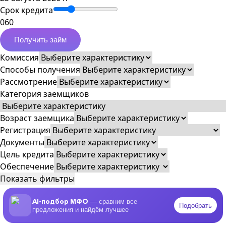
Срок кредита
0
60
Получить займ
Комиссия
Способы получения
Рассмотрение
Категория заемщиков
Возраст заемщика
Регистрация
Документы
Цель кредита
Обеспечение
Показать фильтры
AI-подбор МФО
— сравним все
Подобрать
предложения и найдём лучшее