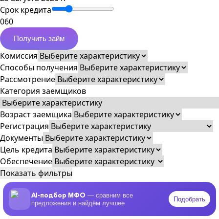
Срок кредита
0
60
Получить займ
Комиссия
Способы получения
Рассмотрение
Категория заемщиков
Возраст заемщика
Регистрация
Документы
Цель кредита
Обеспечение
Показать фильтры
AI-подбор МФО
— сравним все
Подобрать
предложения и найдём лучшее