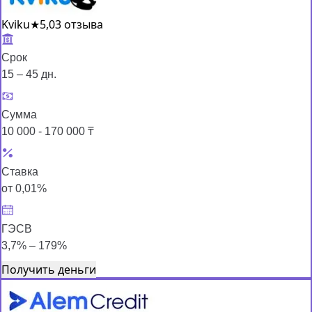
Kviku
★
5,0
3 отзыва
Срок
15 – 45 дн.
Сумма
10 000 - 170 000 ₸
Ставка
от 0,01%
ГЭСВ
3,7% – 179%
Получить деньги