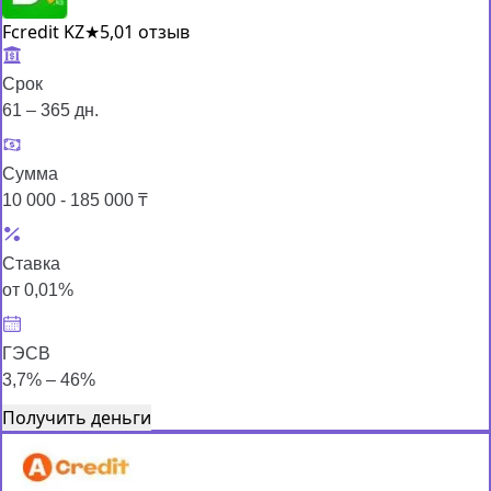
Fcredit KZ
★
5,0
1 отзыв
Срок
61 – 365 дн.
Сумма
10 000 - 185 000 ₸
Ставка
от 0,01%
ГЭСВ
3,7% – 46%
Получить деньги