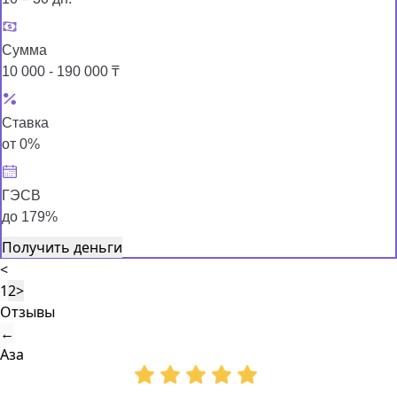
Сумма
10 000 - 190 000 ₸
Ставка
от 0%
ГЭСВ
до 179%
Получить деньги
<
1
2
>
Отзывы
←
Аза