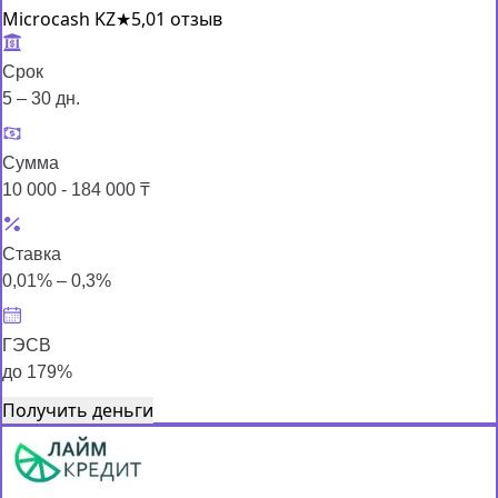
Microcash KZ
★
5,0
1 отзыв
Срок
5 – 30 дн.
Сумма
10 000 - 184 000 ₸
Ставка
0,01% – 0,3%
ГЭСВ
до 179%
Получить деньги