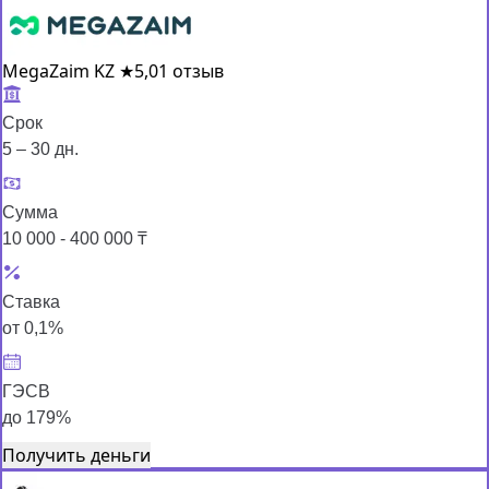
MegaZaim KZ
★
5,0
1 отзыв
Срок
5 – 30 дн.
Сумма
10 000 - 400 000 ₸
Ставка
от 0,1%
ГЭСВ
до 179%
Получить деньги