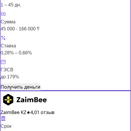
1 – 45 дн.
Сумма
45 000 - 166 000 ₸
Ставка
0,28% – 0,66%
ГЭСВ
до 179%
Получить деньги
ZaimBee KZ
★
4,0
1 отзыв
Срок