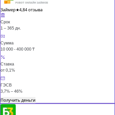
Займер
★
4,8
4 отзыва
Срок
1 – 365 дн.
Сумма
10 000 - 400 000 ₸
Ставка
от 0,1%
ГЭСВ
3,7% – 46%
Получить деньги