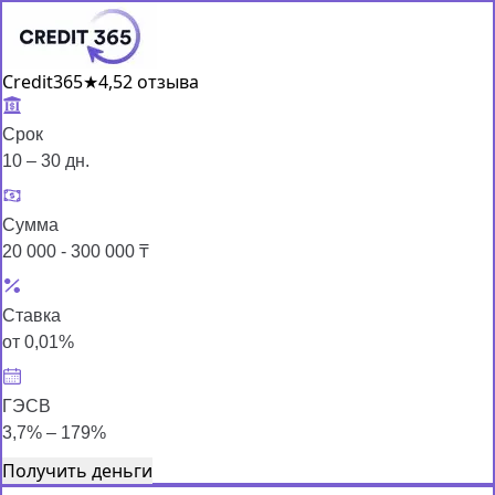
Credit365
★
4,5
2 отзыва
Срок
10 – 30 дн.
Сумма
20 000 - 300 000 ₸
Ставка
от 0,01%
ГЭСВ
3,7% – 179%
Получить деньги