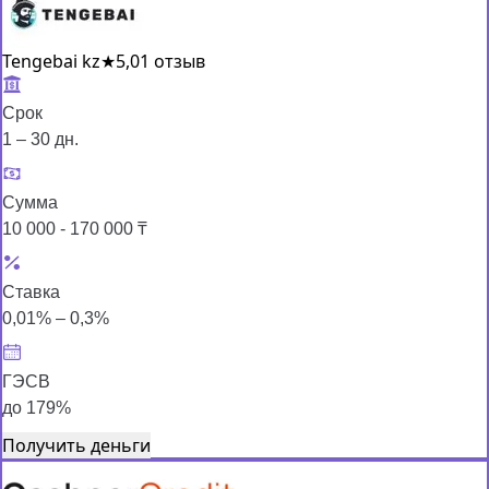
Tengebai kz
★
5,0
1 отзыв
Срок
1 – 30 дн.
Сумма
10 000 - 170 000 ₸
Ставка
0,01% – 0,3%
ГЭСВ
до 179%
Получить деньги