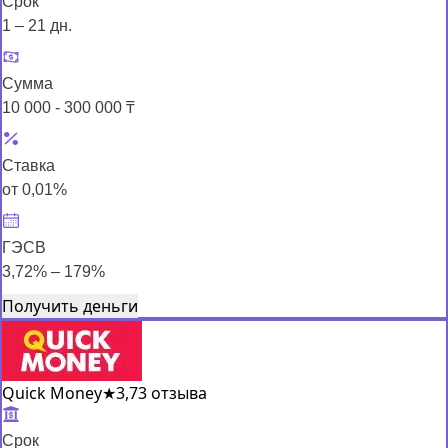
Срок
1 – 21 дн.
Сумма
10 000 - 300 000 ₸
Ставка
от 0,01%
ГЭСВ
3,72% – 179%
Получить деньги
Quick Money
★
3,7
3 отзыва
Срок