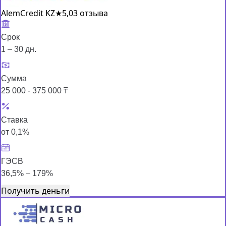
AlemCredit KZ
★
5,0
3 отзыва
Срок
1 – 30 дн.
Сумма
25 000 - 375 000 ₸
Ставка
от 0,1%
ГЭСВ
36,5% – 179%
Получить деньги