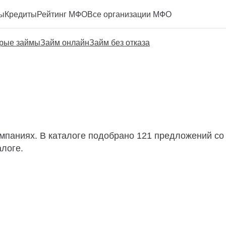
ы
Кредиты
Рейтинг МФО
Все организации МФО
рые займы
Займ онлайн
Займ без отказа
омпаниях. В каталоге подобрано 121 предложений со 
алоге.