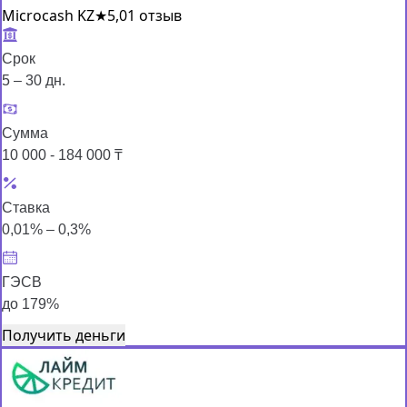
Microcash KZ
★
5,0
1 отзыв
Срок
5 – 30 дн.
Сумма
10 000 - 184 000 ₸
Ставка
0,01% – 0,3%
ГЭСВ
до 179%
Получить деньги