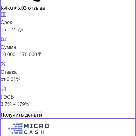
Kviku
★
5,0
3 отзыва
Срок
15 – 45 дн.
Сумма
10 000 - 170 000 ₸
Ставка
от 0,01%
ГЭСВ
3,7% – 179%
Получить деньги