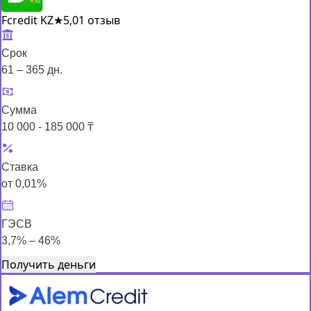
Fcredit KZ
★
5,0
1 отзыв
Срок
61 – 365 дн.
Сумма
10 000 - 185 000 ₸
Ставка
от 0,01%
ГЭСВ
3,7% – 46%
Получить деньги