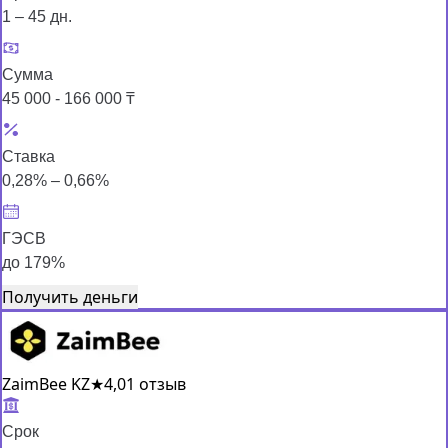
1 – 45 дн.
Сумма
45 000 - 166 000 ₸
Ставка
0,28% – 0,66%
ГЭСВ
до 179%
Получить деньги
ZaimBee KZ
★
4,0
1 отзыв
Срок