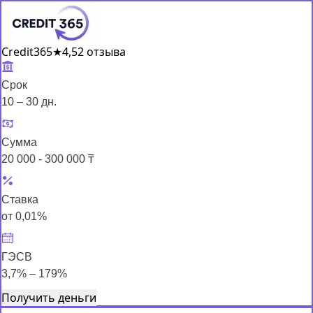
Credit365
★
4,5
2 отзыва
Срок
10 – 30 дн.
Сумма
20 000 - 300 000 ₸
Ставка
от 0,01%
ГЭСВ
3,7% – 179%
Получить деньги