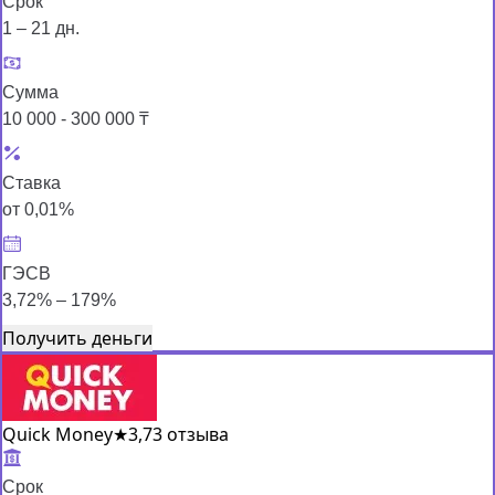
Срок
1 – 21 дн.
Сумма
10 000 - 300 000 ₸
Ставка
от 0,01%
ГЭСВ
3,72% – 179%
Получить деньги
Quick Money
★
3,7
3 отзыва
Срок