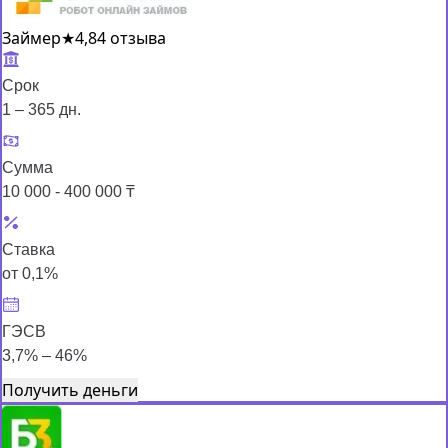
Займер
★
4,8
4 отзыва
Срок
1 – 365 дн.
Сумма
10 000 - 400 000 ₸
Ставка
от 0,1%
ГЭСВ
3,7% – 46%
Получить деньги