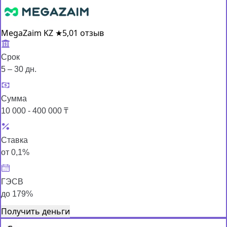
MegaZaim KZ
★
5,0
1 отзыв
Срок
5 – 30 дн.
Сумма
10 000 - 400 000 ₸
Ставка
от 0,1%
ГЭСВ
до 179%
Получить деньги