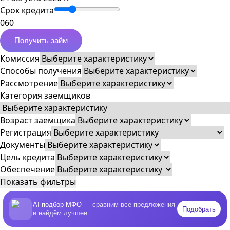
Срок кредита
0
60
Получить займ
Комиссия
Способы получения
Рассмотрение
Категория заемщиков
Возраст заемщика
Регистрация
Документы
Цель кредита
Обеспечение
Показать фильтры
AI-подбор МФО
— сравним все предложения
Подобрать
и найдём лучшее