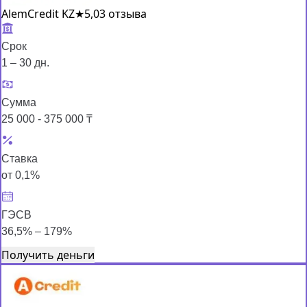
AlemCredit KZ
★
5,0
3 отзыва
Срок
1 – 30 дн.
Сумма
25 000 - 375 000 ₸
Ставка
от 0,1%
ГЭСВ
36,5% – 179%
Получить деньги