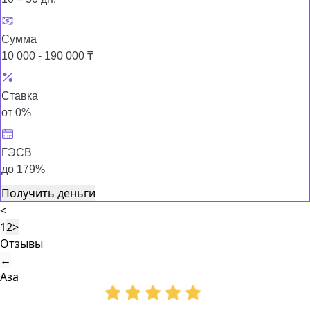
Сумма
10 000 - 190 000 ₸
Ставка
от 0%
ГЭСВ
до 179%
Получить деньги
<
1
2
>
Отзывы
←
Аза