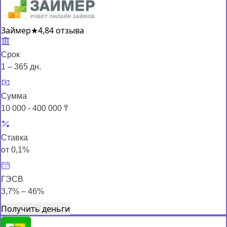
Займер
★
4,8
4 отзыва
Срок
1 – 365 дн.
Сумма
10 000 - 400 000 ₸
Ставка
от 0,1%
ГЭСВ
3,7% – 46%
Получить деньги