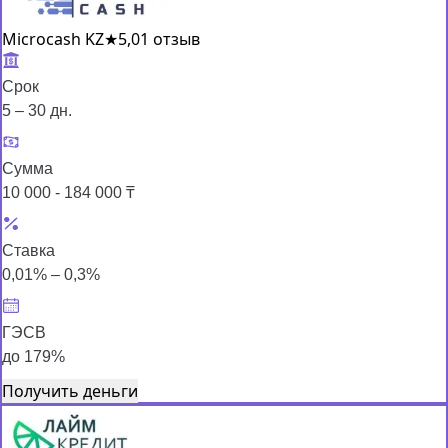
Microcash KZ
★
5,0
1 отзыв
Срок
5 – 30 дн.
Сумма
10 000 - 184 000 ₸
Ставка
0,01% – 0,3%
ГЭСВ
до 179%
Получить деньги