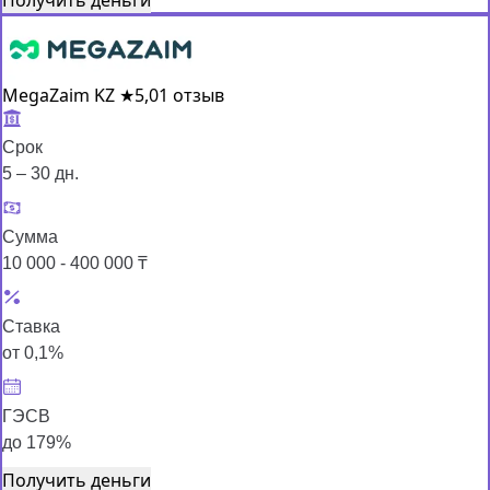
MegaZaim KZ
★
5,0
1 отзыв
Срок
5 – 30 дн.
Сумма
10 000 - 400 000 ₸
Ставка
от 0,1%
ГЭСВ
до 179%
Получить деньги