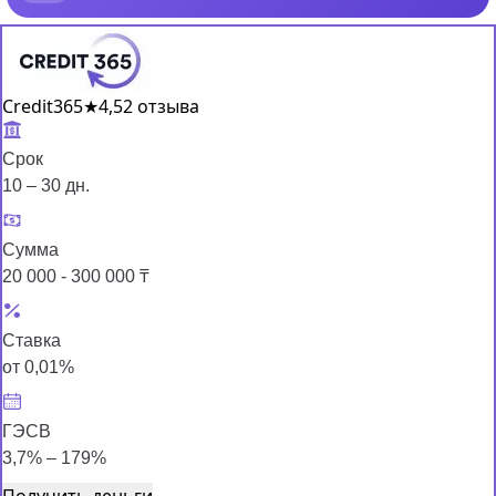
Credit365
★
4,5
2 отзыва
Срок
10 – 30 дн.
Сумма
20 000 - 300 000 ₸
Ставка
от 0,01%
ГЭСВ
3,7% – 179%
Получить деньги