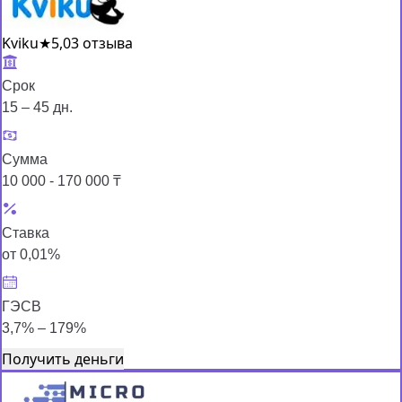
Kviku
★
5,0
3 отзыва
Срок
15 – 45 дн.
Сумма
10 000 - 170 000 ₸
Ставка
от 0,01%
ГЭСВ
3,7% – 179%
Получить деньги