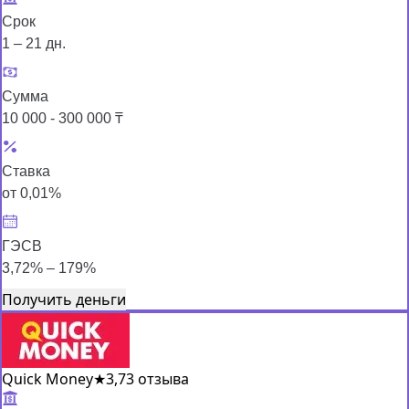
Срок
1 – 21 дн.
Сумма
10 000 - 300 000 ₸
Ставка
от 0,01%
ГЭСВ
3,72% – 179%
Получить деньги
Quick Money
★
3,7
3 отзыва