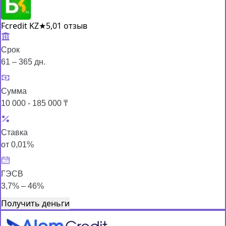
Fcredit KZ
★
5,0
1 отзыв
Срок
61 – 365 дн.
Сумма
10 000 - 185 000 ₸
Ставка
от 0,01%
ГЭСВ
3,7% – 46%
Получить деньги