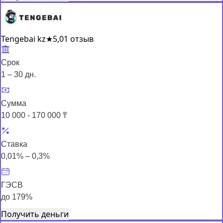
Tengebai kz
★
5,0
1 отзыв
Срок
1 – 30 дн.
Сумма
10 000 - 170 000 ₸
Ставка
0,01% – 0,3%
ГЭСВ
до 179%
Получить деньги