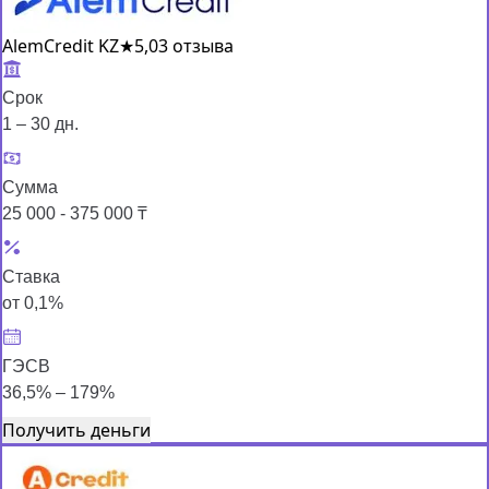
AlemCredit KZ
★
5,0
3 отзыва
Срок
1 – 30 дн.
Сумма
25 000 - 375 000 ₸
Ставка
от 0,1%
ГЭСВ
36,5% – 179%
Получить деньги