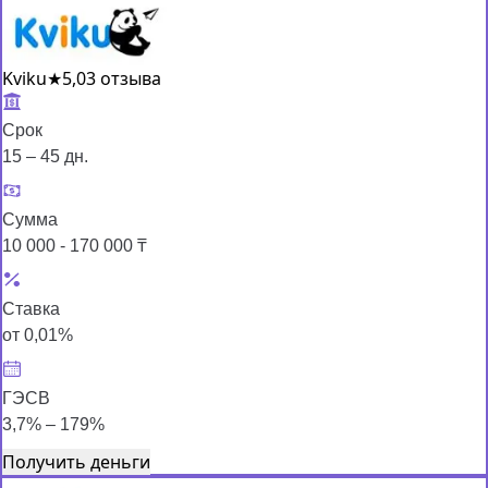
Kviku
★
5,0
3 отзыва
Срок
15 – 45 дн.
Сумма
10 000 - 170 000 ₸
Ставка
от 0,01%
ГЭСВ
3,7% – 179%
Получить деньги