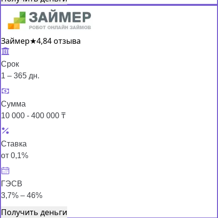
Займер
★
4,8
4 отзыва
Срок
1 – 365 дн.
Сумма
10 000 - 400 000 ₸
Ставка
от 0,1%
ГЭСВ
3,7% – 46%
Получить деньги