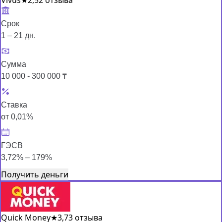
Срок
1 – 21 дн.
Сумма
10 000 - 300 000 ₸
Ставка
от 0,01%
ГЭСВ
3,72% – 179%
Получить деньги
Quick Money
★
3,7
3 отзыва