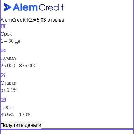
AlemCredit KZ
★
5,0
3 отзыва
Срок
1 – 30 дн.
Сумма
25 000 - 375 000 ₸
Ставка
от 0,1%
ГЭСВ
36,5% – 179%
Получить деньги