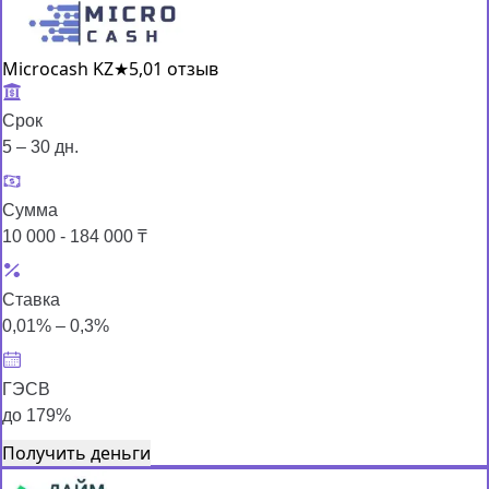
Microcash KZ
★
5,0
1 отзыв
Срок
5 – 30 дн.
Сумма
10 000 - 184 000 ₸
Ставка
0,01% – 0,3%
ГЭСВ
до 179%
Получить деньги