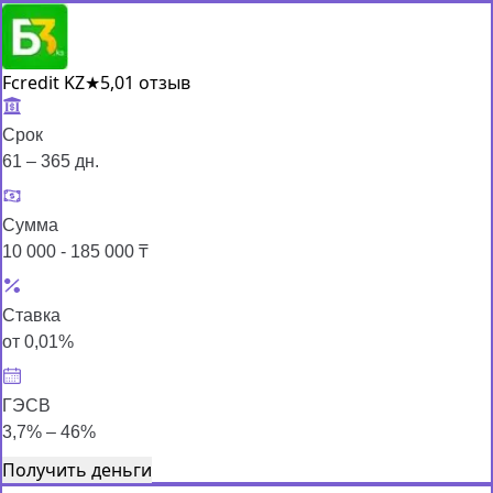
Fcredit KZ
★
5,0
1 отзыв
Срок
61 – 365 дн.
Сумма
10 000 - 185 000 ₸
Ставка
от 0,01%
ГЭСВ
3,7% – 46%
Получить деньги