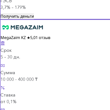
ГЭСВ
3,7% – 179%
Получить деньги
MegaZaim KZ
★
5,0
1 отзыв
Срок
5 – 30 дн.
Сумма
10 000 - 400 000 ₸
Ставка
от 0,1%