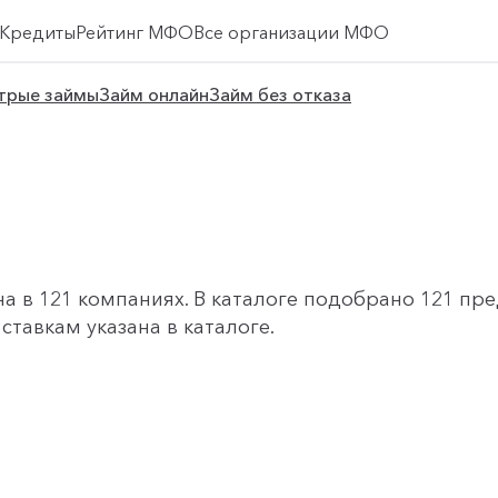
Кредиты
Рейтинг МФО
Все организации МФО
трые займы
Займ онлайн
Займ без отказа
в 121 компаниях. В каталоге подобрано 121 пред
тавкам указана в каталоге.