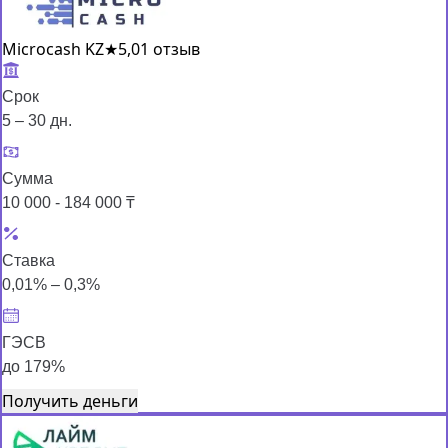
Microcash KZ
★
5,0
1 отзыв
Срок
5 – 30 дн.
Сумма
10 000 - 184 000 ₸
Ставка
0,01% – 0,3%
ГЭСВ
до 179%
Получить деньги