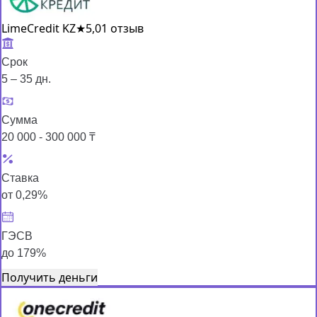
LimeCredit KZ
★
5,0
1 отзыв
Срок
5 – 35 дн.
Сумма
20 000 - 300 000 ₸
Ставка
от 0,29%
ГЭСВ
до 179%
Получить деньги