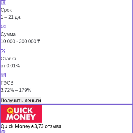
Срок
1 – 21 дн.
Сумма
10 000 - 300 000 ₸
Ставка
от 0,01%
ГЭСВ
3,72% – 179%
Получить деньги
Quick Money
★
3,7
3 отзыва