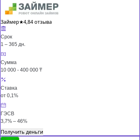
Займер
★
4,8
4 отзыва
Срок
1 – 365 дн.
Сумма
10 000 - 400 000 ₸
Ставка
от 0,1%
ГЭСВ
3,7% – 46%
Получить деньги