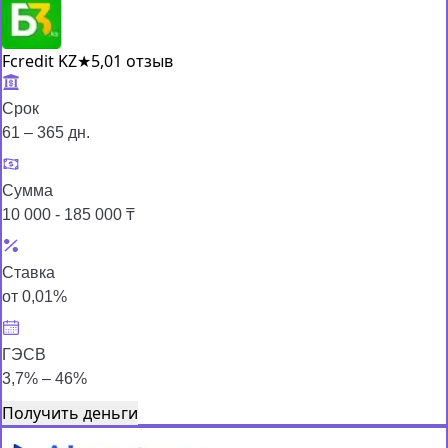
Fcredit KZ
★
5,0
1 отзыв
Срок
61 – 365 дн.
Сумма
10 000 - 185 000 ₸
Ставка
от 0,01%
ГЭСВ
3,7% – 46%
Получить деньги