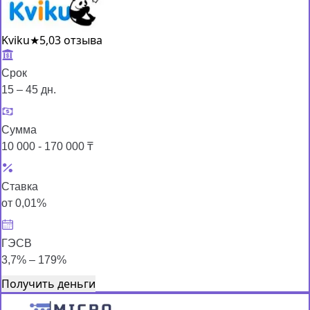
Kviku
★
5,0
3 отзыва
Срок
15 – 45 дн.
Сумма
10 000 - 170 000 ₸
Ставка
от 0,01%
ГЭСВ
3,7% – 179%
Получить деньги