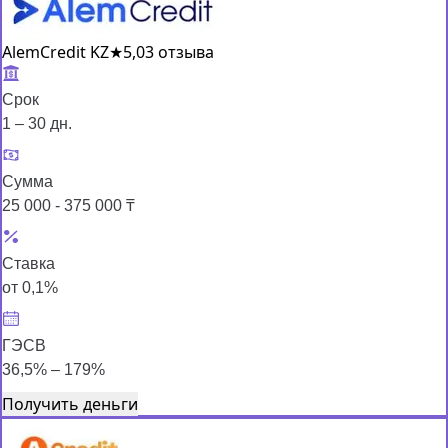
AlemCredit KZ
★
5,0
3 отзыва
Срок
1 – 30 дн.
Сумма
25 000 - 375 000 ₸
Ставка
от 0,1%
ГЭСВ
36,5% – 179%
Получить деньги