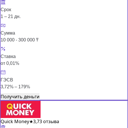
Срок
1 – 21 дн.
Сумма
10 000 - 300 000 ₸
Ставка
от 0,01%
ГЭСВ
3,72% – 179%
Получить деньги
Quick Money
★
3,7
3 отзыва