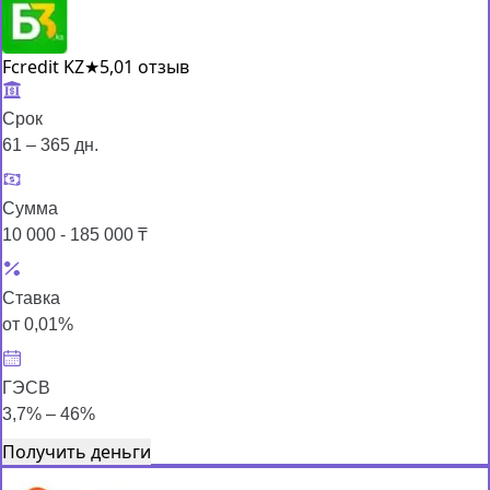
Fcredit KZ
★
5,0
1 отзыв
Срок
61 – 365 дн.
Сумма
10 000 - 185 000 ₸
Ставка
от 0,01%
ГЭСВ
3,7% – 46%
Получить деньги