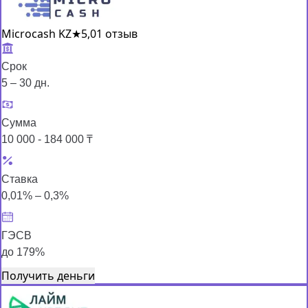
Microcash KZ
★
5,0
1 отзыв
Срок
5 – 30 дн.
Сумма
10 000 - 184 000 ₸
Ставка
0,01% – 0,3%
ГЭСВ
до 179%
Получить деньги