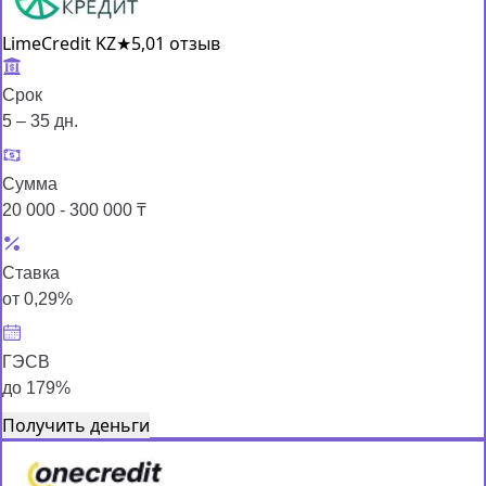
LimeCredit KZ
★
5,0
1 отзыв
Срок
5 – 35 дн.
Сумма
20 000 - 300 000 ₸
Ставка
от 0,29%
ГЭСВ
до 179%
Получить деньги