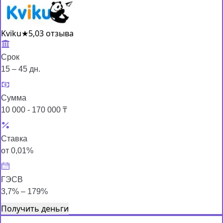
Kviku
★
5,0
3 отзыва
Срок
15 – 45 дн.
Сумма
10 000 - 170 000 ₸
Ставка
от 0,01%
ГЭСВ
3,7% – 179%
Получить деньги