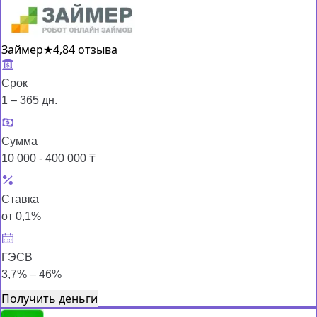
Займер
★
4,8
4 отзыва
Срок
1 – 365 дн.
Сумма
10 000 - 400 000 ₸
Ставка
от 0,1%
ГЭСВ
3,7% – 46%
Получить деньги