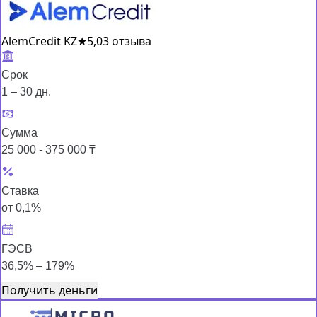
AlemCredit KZ
★
5,0
3 отзыва
Срок
1 – 30 дн.
Сумма
25 000 - 375 000 ₸
Ставка
от 0,1%
ГЭСВ
36,5% – 179%
Получить деньги