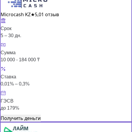
Microcash KZ
★
5,0
1 отзыв
Срок
5 – 30 дн.
Сумма
10 000 - 184 000 ₸
Ставка
0,01% – 0,3%
ГЭСВ
до 179%
Получить деньги