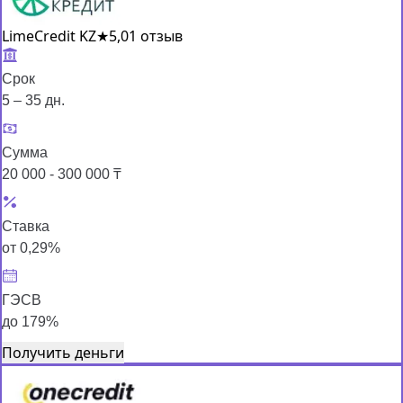
LimeCredit KZ
★
5,0
1 отзыв
Срок
5 – 35 дн.
Сумма
20 000 - 300 000 ₸
Ставка
от 0,29%
ГЭСВ
до 179%
Получить деньги