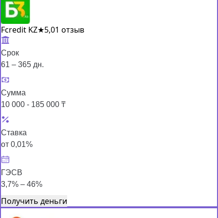
Fcredit KZ
★
5,0
1 отзыв
Срок
61 – 365 дн.
Сумма
10 000 - 185 000 ₸
Ставка
от 0,01%
ГЭСВ
3,7% – 46%
Получить деньги