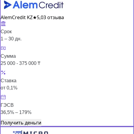
AlemCredit KZ
★
5,0
3 отзыва
Срок
1 – 30 дн.
Сумма
25 000 - 375 000 ₸
Ставка
от 0,1%
ГЭСВ
36,5% – 179%
Получить деньги