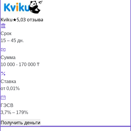
Kviku
★
5,0
3 отзыва
Срок
15 – 45 дн.
Сумма
10 000 - 170 000 ₸
Ставка
от 0,01%
ГЭСВ
3,7% – 179%
Получить деньги