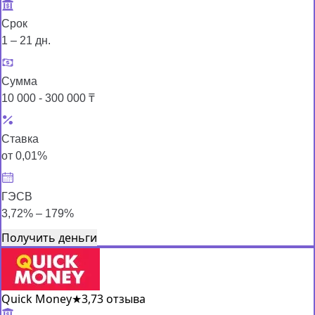
Срок
1 – 21 дн.
Сумма
10 000 - 300 000 ₸
Ставка
от 0,01%
ГЭСВ
3,72% – 179%
Получить деньги
Quick Money
★
3,7
3 отзыва