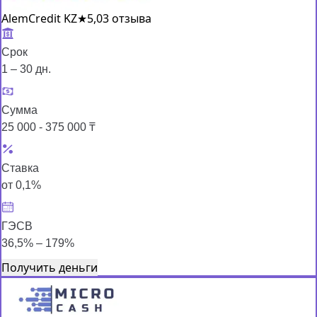
AlemCredit KZ
★
5,0
3 отзыва
Срок
1 – 30 дн.
Сумма
25 000 - 375 000 ₸
Ставка
от 0,1%
ГЭСВ
36,5% – 179%
Получить деньги