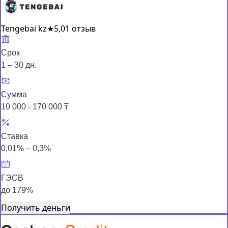
Tengebai kz
★
5,0
1 отзыв
Срок
1 – 30 дн.
Сумма
10 000 - 170 000 ₸
Ставка
0,01% – 0,3%
ГЭСВ
до 179%
Получить деньги