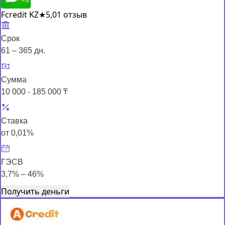
Fcredit KZ
★
5,0
1 отзыв
Срок
61 – 365 дн.
Сумма
10 000 - 185 000 ₸
Ставка
от 0,01%
ГЭСВ
3,7% – 46%
Получить деньги