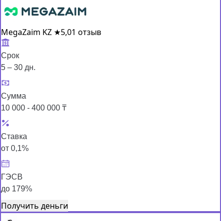
MegaZaim KZ
★
5,0
1 отзыв
Срок
5 – 30 дн.
Сумма
10 000 - 400 000 ₸
Ставка
от 0,1%
ГЭСВ
до 179%
Получить деньги