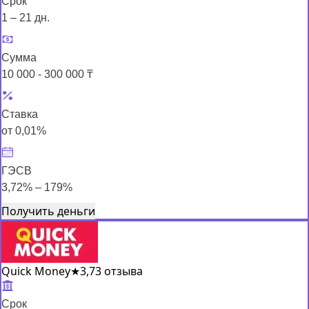
Срок
1 – 21 дн.
Сумма
10 000 - 300 000 ₸
Ставка
от 0,01%
ГЭСВ
3,72% – 179%
Получить деньги
Quick Money
★
3,7
3 отзыва
Срок