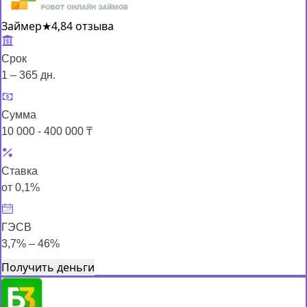
Займер
★
4,8
4 отзыва
Срок
1 – 365 дн.
Сумма
10 000 - 400 000 ₸
Ставка
от 0,1%
ГЭСВ
3,7% – 46%
Получить деньги