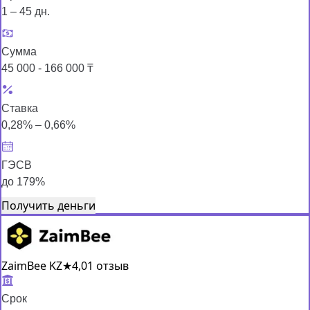
1 – 45 дн.
Сумма
45 000 - 166 000 ₸
Ставка
0,28% – 0,66%
ГЭСВ
до 179%
Получить деньги
ZaimBee KZ
★
4,0
1 отзыв
Срок