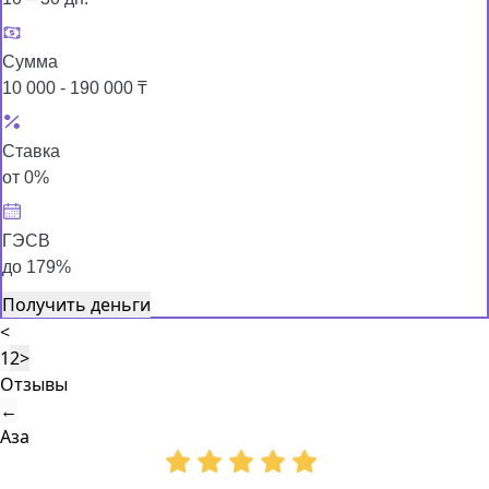
Сумма
10 000 - 190 000 ₸
Ставка
от 0%
ГЭСВ
до 179%
Получить деньги
<
1
2
>
Отзывы
←
Аза