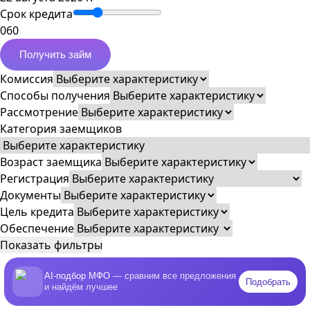
Срок кредита
0
60
Получить займ
Комиссия
Способы получения
Рассмотрение
Категория заемщиков
Возраст заемщика
Регистрация
Документы
Цель кредита
Обеспечение
Показать фильтры
AI-подбор МФО
— сравним все предложения
Подобрать
и найдём лучшее