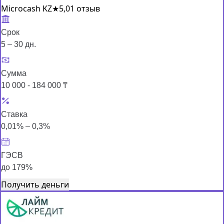
Microcash KZ
★
5,0
1 отзыв
Срок
5 – 30 дн.
Сумма
10 000 - 184 000 ₸
Ставка
0,01% – 0,3%
ГЭСВ
до 179%
Получить деньги