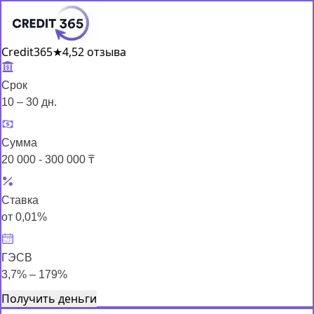
Credit365
★
4,5
2 отзыва
Срок
10 – 30 дн.
Сумма
20 000 - 300 000 ₸
Ставка
от 0,01%
ГЭСВ
3,7% – 179%
Получить деньги