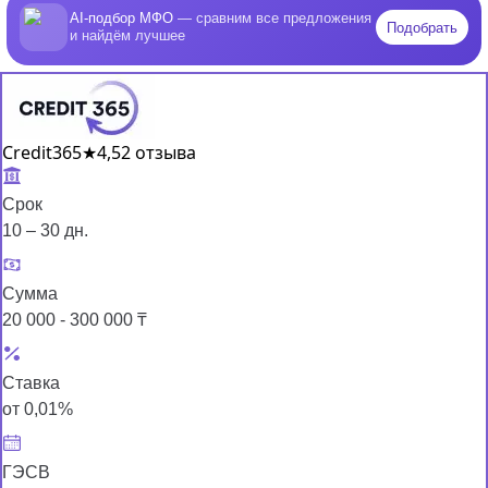
AI-подбор МФО
— сравним все предложения
Подобрать
и найдём лучшее
Credit365
★
4,5
2 отзыва
Срок
10 – 30 дн.
Сумма
20 000 - 300 000 ₸
Ставка
от 0,01%
ГЭСВ