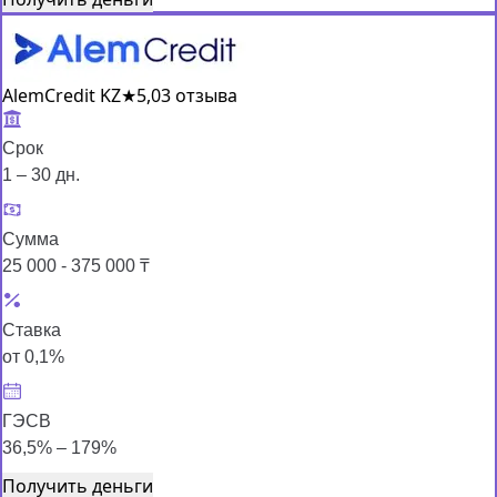
AlemCredit KZ
★
5,0
3 отзыва
Срок
1 – 30 дн.
Сумма
25 000 - 375 000 ₸
Ставка
от 0,1%
ГЭСВ
36,5% – 179%
Получить деньги