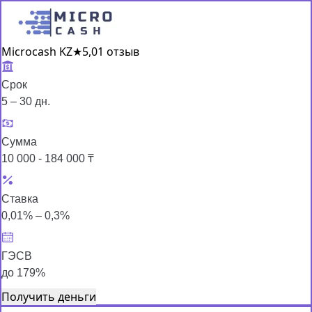
Microcash KZ
★
5,0
1 отзыв
Срок
5 – 30 дн.
Сумма
10 000 - 184 000 ₸
Ставка
0,01% – 0,3%
ГЭСВ
до 179%
Получить деньги