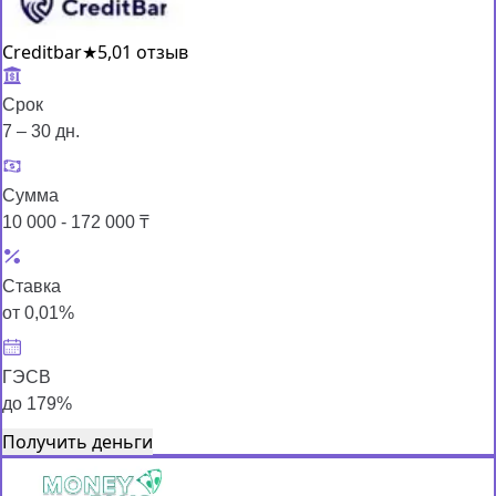
Creditbar
★
5,0
1 отзыв
Срок
7 – 30 дн.
Сумма
10 000 - 172 000 ₸
Ставка
от 0,01%
ГЭСВ
до 179%
Получить деньги