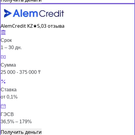
AlemCredit KZ
★
5,0
3 отзыва
Срок
1 – 30 дн.
Сумма
25 000 - 375 000 ₸
Ставка
от 0,1%
ГЭСВ
36,5% – 179%
Получить деньги