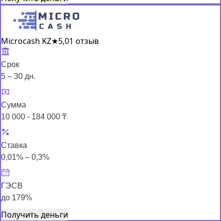
Microcash KZ
★
5,0
1 отзыв
Срок
5 – 30 дн.
Сумма
10 000 - 184 000 ₸
Ставка
0,01% – 0,3%
ГЭСВ
до 179%
Получить деньги