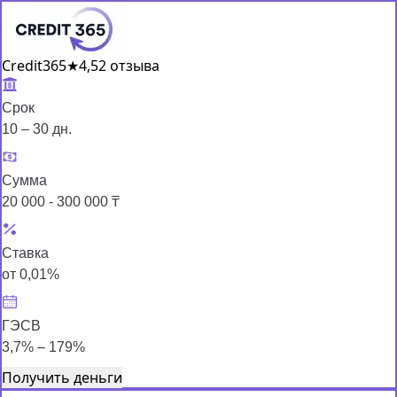
Credit365
★
4,5
2 отзыва
Срок
10 – 30 дн.
Сумма
20 000 - 300 000 ₸
Ставка
от 0,01%
ГЭСВ
3,7% – 179%
Получить деньги