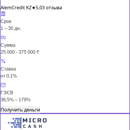
AlemCredit KZ
★
5,0
3 отзыва
Срок
1 – 30 дн.
Сумма
25 000 - 375 000 ₸
Ставка
от 0,1%
ГЭСВ
36,5% – 179%
Получить деньги