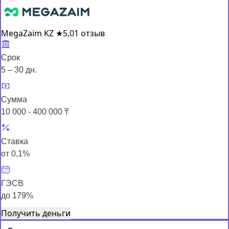
MegaZaim KZ
★
5,0
1 отзыв
Срок
5 – 30 дн.
Сумма
10 000 - 400 000 ₸
Ставка
от 0,1%
ГЭСВ
до 179%
Получить деньги