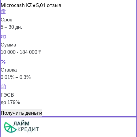
Microcash KZ
★
5,0
1 отзыв
Срок
5 – 30 дн.
Сумма
10 000 - 184 000 ₸
Ставка
0,01% – 0,3%
ГЭСВ
до 179%
Получить деньги