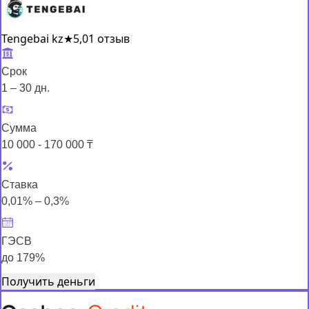
Tengebai kz
★
5,0
1 отзыв
Срок
1 – 30 дн.
Сумма
10 000 - 170 000 ₸
Ставка
0,01% – 0,3%
ГЭСВ
до 179%
Получить деньги