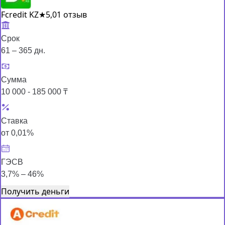
Fcredit KZ
★
5,0
1 отзыв
Срок
61 – 365 дн.
Сумма
10 000 - 185 000 ₸
Ставка
от 0,01%
ГЭСВ
3,7% – 46%
Получить деньги