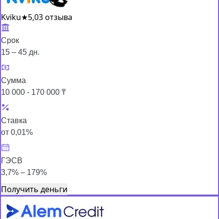
Kviku
★
5,0
3 отзыва
Срок
15 – 45 дн.
Сумма
10 000 - 170 000 ₸
Ставка
от 0,01%
ГЭСВ
3,7% – 179%
Получить деньги