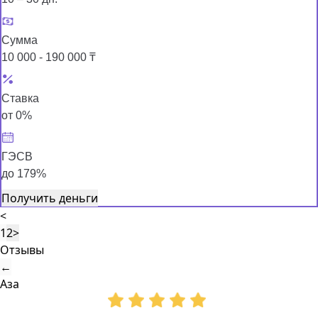
Сумма
10 000 - 190 000 ₸
Ставка
от 0%
ГЭСВ
до 179%
Получить деньги
<
1
2
>
Отзывы
←
Аза