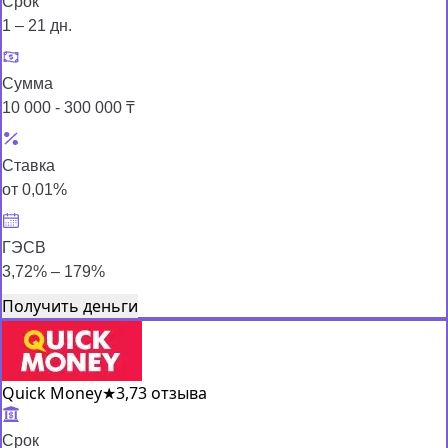
Срок
1 – 21 дн.
Сумма
10 000 - 300 000 ₸
Ставка
от 0,01%
ГЭСВ
3,72% – 179%
Получить деньги
Quick Money
★
3,7
3 отзыва
Срок