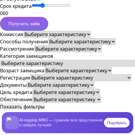
Срок кредита
0
60
Получить займ
Комиссия
Способы получения
Рассмотрение
Категория заемщиков
Возраст заемщика
Регистрация
Документы
Цель кредита
Обеспечение
Показать фильтры
AI-подбор МФО
— сравним все предложения
Подобрать
и найдём лучшее