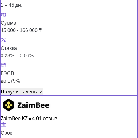
1 – 45 дн.
Сумма
45 000 - 166 000 ₸
Ставка
0,28% – 0,66%
ГЭСВ
до 179%
Получить деньги
ZaimBee KZ
★
4,0
1 отзыв
Срок