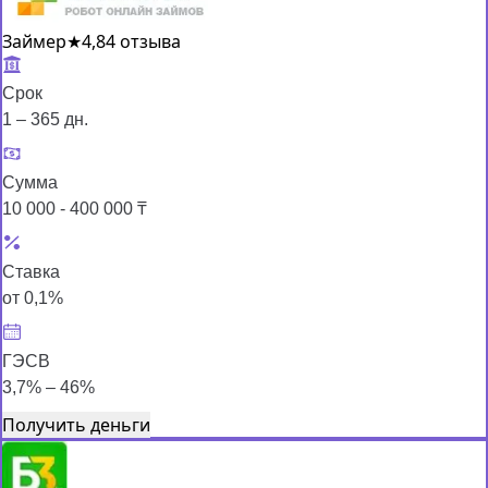
Займер
★
4,8
4 отзыва
Срок
1 – 365 дн.
Сумма
10 000 - 400 000 ₸
Ставка
от 0,1%
ГЭСВ
3,7% – 46%
Получить деньги