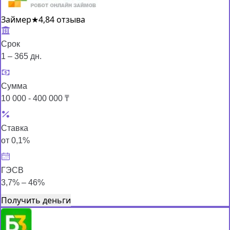
Займер
★
4,8
4 отзыва
Срок
1 – 365 дн.
Сумма
10 000 - 400 000 ₸
Ставка
от 0,1%
ГЭСВ
3,7% – 46%
Получить деньги