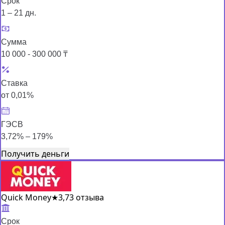
Срок
1 – 21 дн.
Сумма
10 000 - 300 000 ₸
Ставка
от 0,01%
ГЭСВ
3,72% – 179%
Получить деньги
Quick Money
★
3,7
3 отзыва
Срок