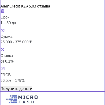
AlemCredit KZ
★
5,0
3 отзыва
Срок
1 – 30 дн.
Сумма
25 000 - 375 000 ₸
Ставка
от 0,1%
ГЭСВ
36,5% – 179%
Получить деньги