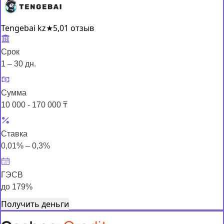
Tengebai kz
★
5,0
1 отзыв
Срок
1 – 30 дн.
Сумма
10 000 - 170 000 ₸
Ставка
0,01% – 0,3%
ГЭСВ
до 179%
Получить деньги