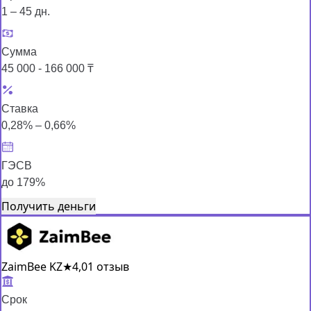
1 – 45 дн.
Сумма
45 000 - 166 000 ₸
Ставка
0,28% – 0,66%
ГЭСВ
до 179%
Получить деньги
ZaimBee KZ
★
4,0
1 отзыв
Срок