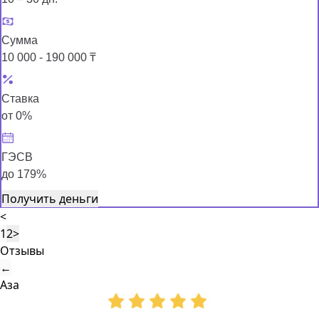
Сумма
10 000 - 190 000 ₸
Ставка
от 0%
ГЭСВ
до 179%
Получить деньги
<
1
2
>
Отзывы
←
Аза