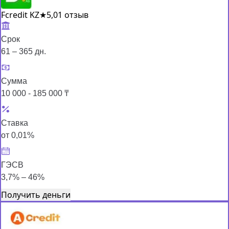
Fcredit KZ
★
5,0
1 отзыв
Срок
61 – 365 дн.
Сумма
10 000 - 185 000 ₸
Ставка
от 0,01%
ГЭСВ
3,7% – 46%
Получить деньги