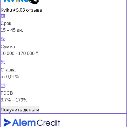
Kviku
★
5,0
3 отзыва
Срок
15 – 45 дн.
Сумма
10 000 - 170 000 ₸
Ставка
от 0,01%
ГЭСВ
3,7% – 179%
Получить деньги