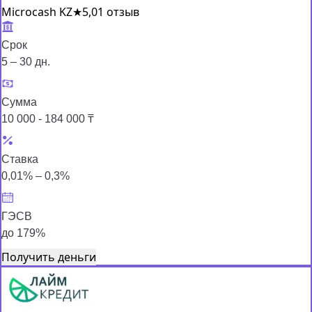
Microcash KZ
★
5,0
1 отзыв
Срок
5 – 30 дн.
Сумма
10 000 - 184 000 ₸
Ставка
0,01% – 0,3%
ГЭСВ
до 179%
Получить деньги