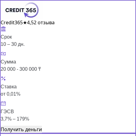
Credit365
★
4,5
2 отзыва
Срок
10 – 30 дн.
Сумма
20 000 - 300 000 ₸
Ставка
от 0,01%
ГЭСВ
3,7% – 179%
Получить деньги