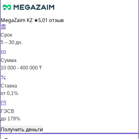
MegaZaim KZ
★
5,0
1 отзыв
Срок
5 – 30 дн.
Сумма
10 000 - 400 000 ₸
Ставка
от 0,1%
ГЭСВ
до 179%
Получить деньги