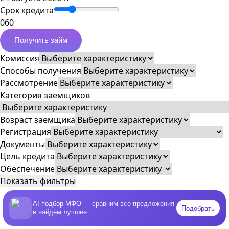
Срок кредита
0
60
Получить займ
Комиссия
Способы получения
Рассмотрение
Категория заемщиков
Возраст заемщика
Регистрация
Документы
Цель кредита
Обеспечение
Показать фильтры
AI-подбор МФО
— сравним все предложения
Подобрать
и найдём лучшее