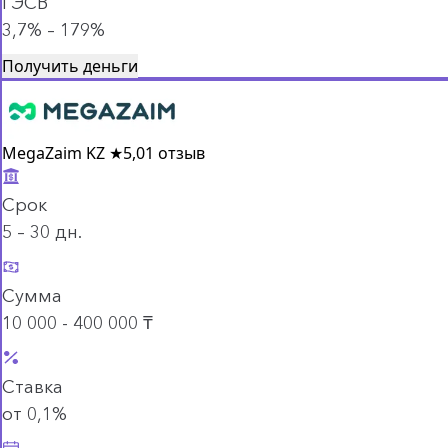
ГЭСВ
3,7% – 179%
Получить деньги
MegaZaim KZ
★
5,0
1 отзыв
Срок
5 – 30 дн.
Сумма
10 000 - 400 000 ₸
Ставка
от 0,1%