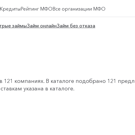
Кредиты
Рейтинг МФО
Все организации МФО
трые займы
Займ онлайн
Займ без отказа
 121 компаниях. В каталоге подобрано 121 предло
тавкам указана в каталоге.