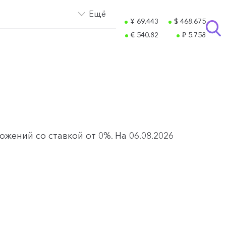
Ещё
¥ 69.443
$ 468.675
€ 540.82
₽ 5.758
жений со ставкой от 0%. На 06.08.2026