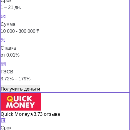
Срок
1 – 21 дн.
Сумма
10 000 - 300 000 ₸
Ставка
от 0,01%
ГЭСВ
3,72% – 179%
Получить деньги
Quick Money
★
3,7
3 отзыва
Срок