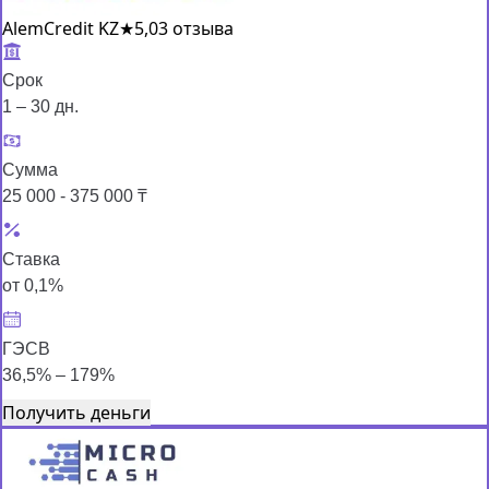
AlemCredit KZ
★
5,0
3 отзыва
Срок
1 – 30 дн.
Сумма
25 000 - 375 000 ₸
Ставка
от 0,1%
ГЭСВ
36,5% – 179%
Получить деньги