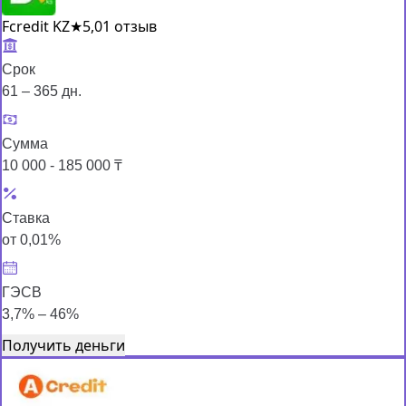
Fcredit KZ
★
5,0
1 отзыв
Срок
61 – 365 дн.
Сумма
10 000 - 185 000 ₸
Ставка
от 0,01%
ГЭСВ
3,7% – 46%
Получить деньги