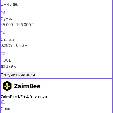
1 – 45 дн.
Сумма
45 000 - 166 000 ₸
Ставка
0,28% – 0,66%
ГЭСВ
до 179%
Получить деньги
ZaimBee KZ
★
4,0
1 отзыв
Срок