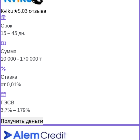
Kviku
★
5,0
3 отзыва
Срок
15 – 45 дн.
Сумма
10 000 - 170 000 ₸
Ставка
от 0,01%
ГЭСВ
3,7% – 179%
Получить деньги