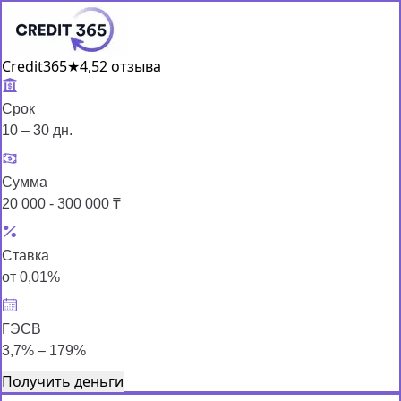
Credit365
★
4,5
2 отзыва
Срок
10 – 30 дн.
Сумма
20 000 - 300 000 ₸
Ставка
от 0,01%
ГЭСВ
3,7% – 179%
Получить деньги