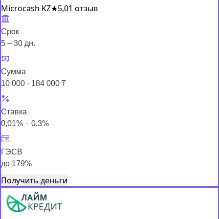
Microcash KZ
★
5,0
1 отзыв
Срок
5 – 30 дн.
Сумма
10 000 - 184 000 ₸
Ставка
0,01% – 0,3%
ГЭСВ
до 179%
Получить деньги