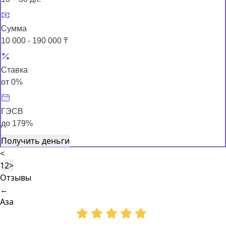
Сумма
10 000 - 190 000 ₸
Ставка
от 0%
ГЭСВ
до 179%
Получить деньги
<
1
2
>
Отзывы
←
Аза