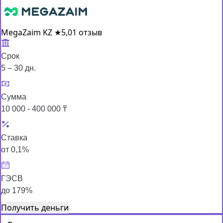
MegaZaim KZ
★
5,0
1 отзыв
Срок
5 – 30 дн.
Сумма
10 000 - 400 000 ₸
Ставка
от 0,1%
ГЭСВ
до 179%
Получить деньги