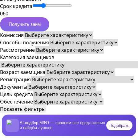
Срок кредита
0
60
Получить займ
Комиссия
Способы получения
Рассмотрение
Категория заемщиков
Возраст заемщика
Регистрация
Документы
Цель кредита
Обеспечение
Показать фильтры
AI-подбор МФО
— сравним все предложения
Подобрать
и найдём лучшее