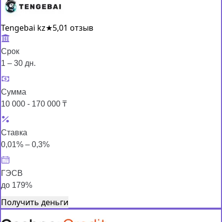
Tengebai kz
★
5,0
1 отзыв
Срок
1 – 30 дн.
Сумма
10 000 - 170 000 ₸
Ставка
0,01% – 0,3%
ГЭСВ
до 179%
Получить деньги