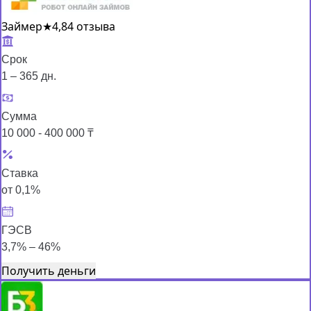
Займер
★
4,8
4 отзыва
Срок
1 – 365 дн.
Сумма
10 000 - 400 000 ₸
Ставка
от 0,1%
ГЭСВ
3,7% – 46%
Получить деньги