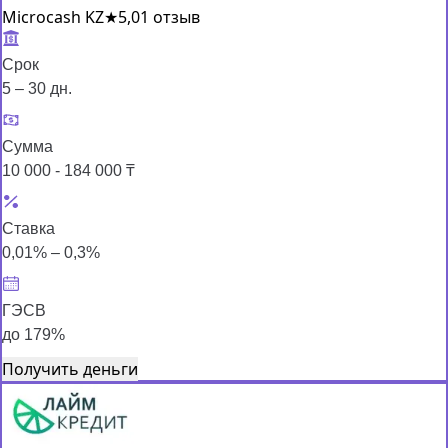
Microcash KZ
★
5,0
1 отзыв
Срок
5 – 30 дн.
Сумма
10 000 - 184 000 ₸
Ставка
0,01% – 0,3%
ГЭСВ
до 179%
Получить деньги