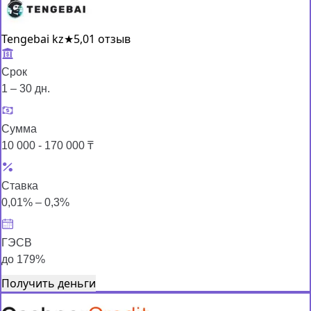
Tengebai kz
★
5,0
1 отзыв
Срок
1 – 30 дн.
Сумма
10 000 - 170 000 ₸
Ставка
0,01% – 0,3%
ГЭСВ
до 179%
Получить деньги