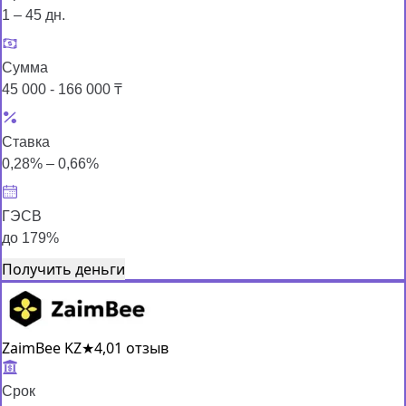
1 – 45 дн.
Сумма
45 000 - 166 000 ₸
Ставка
0,28% – 0,66%
ГЭСВ
до 179%
Получить деньги
ZaimBee KZ
★
4,0
1 отзыв
Срок