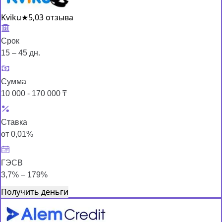
Kviku
★
5,0
3 отзыва
Срок
15 – 45 дн.
Сумма
10 000 - 170 000 ₸
Ставка
от 0,01%
ГЭСВ
3,7% – 179%
Получить деньги