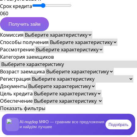
Срок кредита
0
60
Получить займ
Комиссия
Способы получения
Рассмотрение
Категория заемщиков
Возраст заемщика
Регистрация
Документы
Цель кредита
Обеспечение
Показать фильтры
AI-подбор МФО
— сравним все предложения
Подобрать
и найдём лучшее