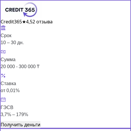
Credit365
★
4,5
2 отзыва
Срок
10 – 30 дн.
Сумма
20 000 - 300 000 ₸
Ставка
от 0,01%
ГЭСВ
3,7% – 179%
Получить деньги