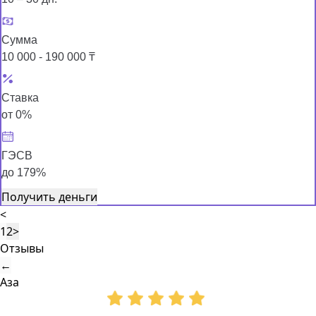
Сумма
10 000 - 190 000 ₸
Ставка
от 0%
ГЭСВ
до 179%
Получить деньги
<
1
2
>
Отзывы
←
Аза