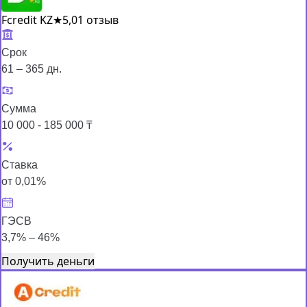
Fcredit KZ
★
5,0
1 отзыв
Срок
61 – 365 дн.
Сумма
10 000 - 185 000 ₸
Ставка
от 0,01%
ГЭСВ
3,7% – 46%
Получить деньги