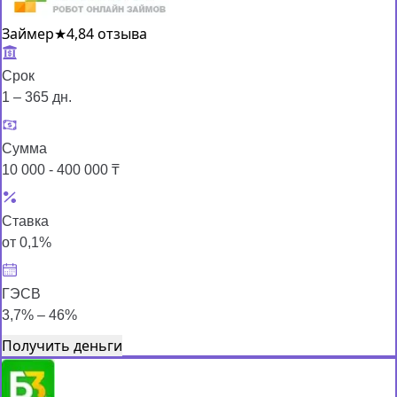
Займер
★
4,8
4 отзыва
Срок
1 – 365 дн.
Сумма
10 000 - 400 000 ₸
Ставка
от 0,1%
ГЭСВ
3,7% – 46%
Получить деньги