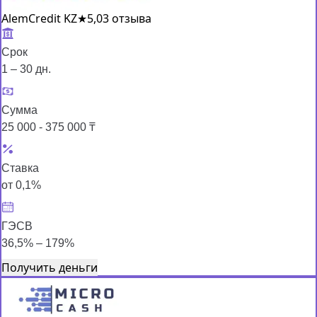
AlemCredit KZ
★
5,0
3 отзыва
Срок
1 – 30 дн.
Сумма
25 000 - 375 000 ₸
Ставка
от 0,1%
ГЭСВ
36,5% – 179%
Получить деньги