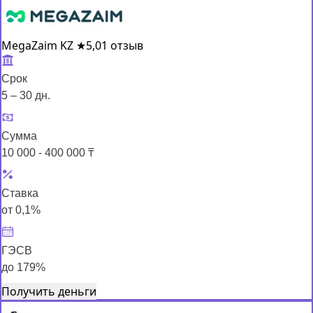
MegaZaim KZ
★
5,0
1 отзыв
Срок
5 – 30 дн.
Сумма
10 000 - 400 000 ₸
Ставка
от 0,1%
ГЭСВ
до 179%
Получить деньги