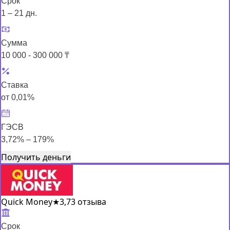
Срок
1 – 21 дн.
Сумма
10 000 - 300 000 ₸
Ставка
от 0,01%
ГЭСВ
3,72% – 179%
Получить деньги
Quick Money
★
3,7
3 отзыва
Срок