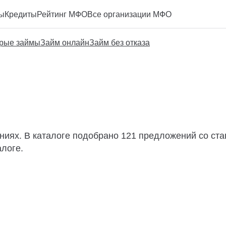
ы
Кредиты
Рейтинг МФО
Все организации МФО
рые займы
Займ онлайн
Займ без отказа
аниях. В каталоге подобрано 121 предложений со ста
алоге.