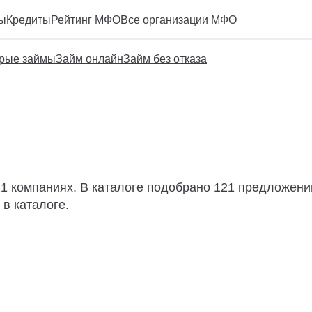
ы
Кредиты
Рейтинг МФО
Все организации МФО
рые займы
Займ онлайн
Займ без отказа
21 компаниях. В каталоге подобрано 121 предложений
в каталоге.