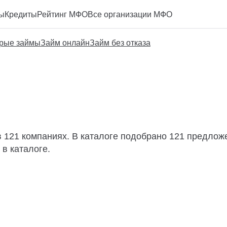
ы
Кредиты
Рейтинг МФО
Все организации МФО
рые займы
Займ онлайн
Займ без отказа
 121 компаниях. В каталоге подобрано 121 предложе
в каталоге.