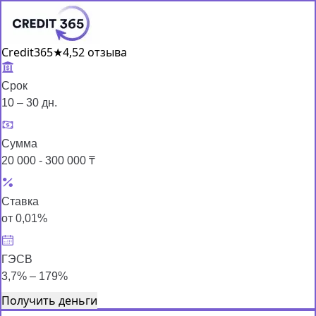
Credit365
★
4,5
2 отзыва
Срок
10 – 30 дн.
Сумма
20 000 - 300 000 ₸
Ставка
от 0,01%
ГЭСВ
3,7% – 179%
Получить деньги