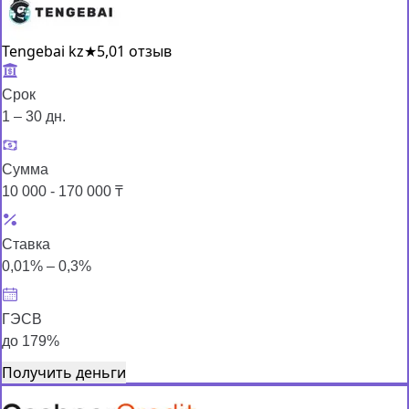
Tengebai kz
★
5,0
1 отзыв
Срок
1 – 30 дн.
Сумма
10 000 - 170 000 ₸
Ставка
0,01% – 0,3%
ГЭСВ
до 179%
Получить деньги