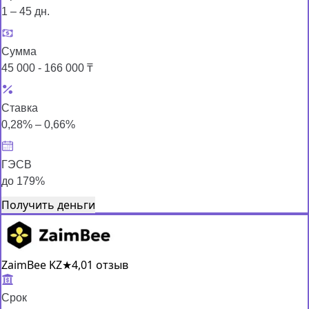
1 – 45 дн.
Сумма
45 000 - 166 000 ₸
Ставка
0,28% – 0,66%
ГЭСВ
до 179%
Получить деньги
ZaimBee KZ
★
4,0
1 отзыв
Срок