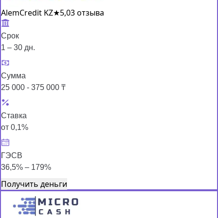
AlemCredit KZ
★
5,0
3 отзыва
Срок
1 – 30 дн.
Сумма
25 000 - 375 000 ₸
Ставка
от 0,1%
ГЭСВ
36,5% – 179%
Получить деньги