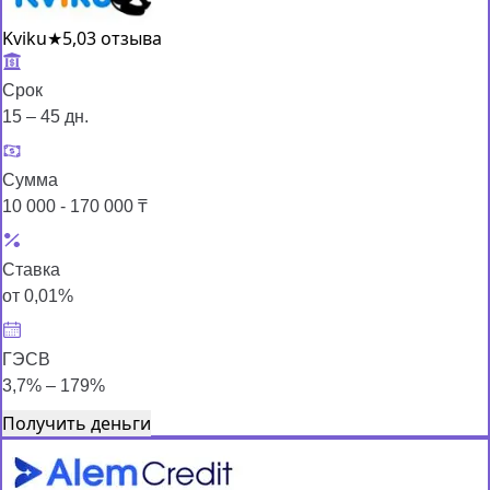
Kviku
★
5,0
3 отзыва
Срок
15 – 45 дн.
Сумма
10 000 - 170 000 ₸
Ставка
от 0,01%
ГЭСВ
3,7% – 179%
Получить деньги