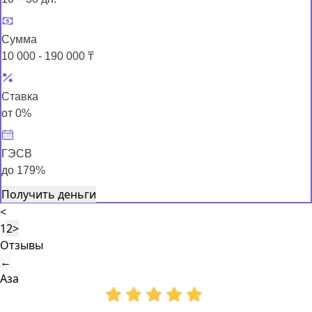
Сумма
10 000 - 190 000 ₸
Ставка
от 0%
ГЭСВ
до 179%
Получить деньги
<
1
2
>
Отзывы
←
Аза