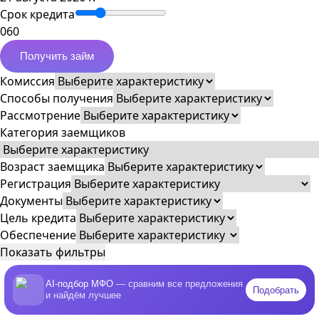
Срок кредита
0
60
Получить займ
Комиссия
Способы получения
Рассмотрение
Категория заемщиков
Возраст заемщика
Регистрация
Документы
Цель кредита
Обеспечение
Показать фильтры
AI-подбор МФО
— сравним все предложения
Подобрать
и найдём лучшее