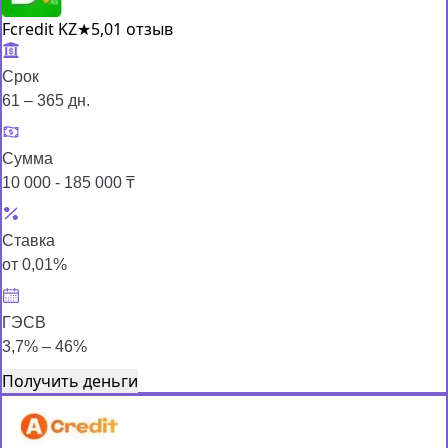
Fcredit KZ
★
5,0
1 отзыв
Срок
61 – 365 дн.
Сумма
10 000 - 185 000 ₸
Ставка
от 0,01%
ГЭСВ
3,7% – 46%
Получить деньги