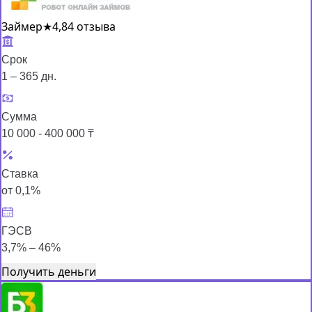
Займер
★
4,8
4 отзыва
Срок
1 – 365 дн.
Сумма
10 000 - 400 000 ₸
Ставка
от 0,1%
ГЭСВ
3,7% – 46%
Получить деньги