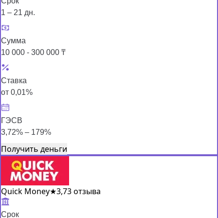
Срок
1 – 21 дн.
Сумма
10 000 - 300 000 ₸
Ставка
от 0,01%
ГЭСВ
3,72% – 179%
Получить деньги
Quick Money
★
3,7
3 отзыва
Срок