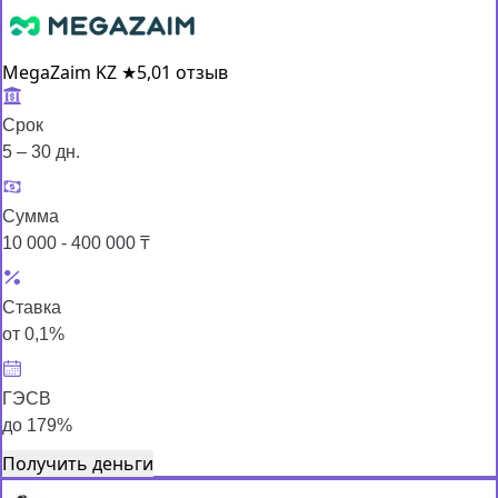
MegaZaim KZ
★
5,0
1 отзыв
Срок
5 – 30 дн.
Сумма
10 000 - 400 000 ₸
Ставка
от 0,1%
ГЭСВ
до 179%
Получить деньги