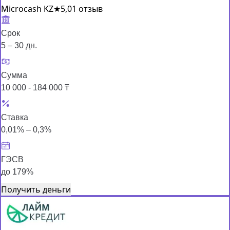
Microcash KZ
★
5,0
1 отзыв
Срок
5 – 30 дн.
Сумма
10 000 - 184 000 ₸
Ставка
0,01% – 0,3%
ГЭСВ
до 179%
Получить деньги