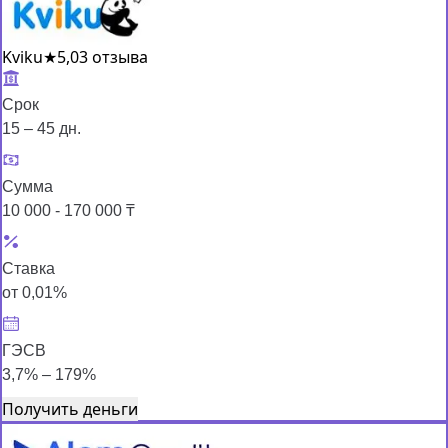
Kviku
★
5,0
3 отзыва
Срок
15 – 45 дн.
Сумма
10 000 - 170 000 ₸
Ставка
от 0,01%
ГЭСВ
3,7% – 179%
Получить деньги