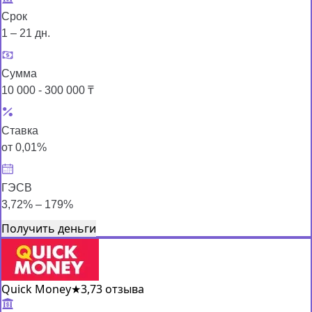
Срок
1 – 21 дн.
Сумма
10 000 - 300 000 ₸
Ставка
от 0,01%
ГЭСВ
3,72% – 179%
Получить деньги
Quick Money
★
3,7
3 отзыва