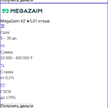
MegaZaim KZ
★
5,0
1 отзыв
Срок
5 – 30 дн.
Сумма
10 000 - 400 000 ₸
Ставка
от 0,1%
ГЭСВ
до 179%
Получить деньги