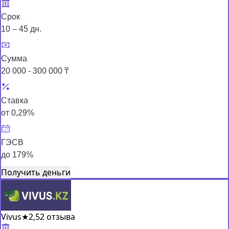
Срок
10 – 45 дн.
Сумма
20 000 - 300 000 ₸
Ставка
от 0,29%
ГЭСВ
до 179%
Получить деньги
Vivus
★
2,5
2 отзыва