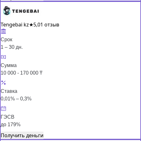
Tengebai kz
★
5,0
1 отзыв
Срок
1 – 30 дн.
Сумма
10 000 - 170 000 ₸
Ставка
0,01% – 0,3%
ГЭСВ
до 179%
Получить деньги