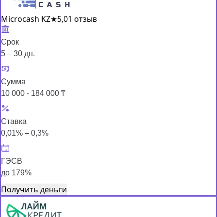
Microcash KZ
★
5,0
1 отзыв
Срок
5 – 30 дн.
Сумма
10 000 - 184 000 ₸
Ставка
0,01% – 0,3%
ГЭСВ
до 179%
Получить деньги