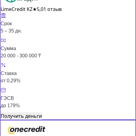
LimeCredit KZ
★
5,0
1 отзыв
Срок
5 – 35 дн.
Сумма
20 000 - 300 000 ₸
Ставка
от 0,29%
ГЭСВ
до 179%
Получить деньги