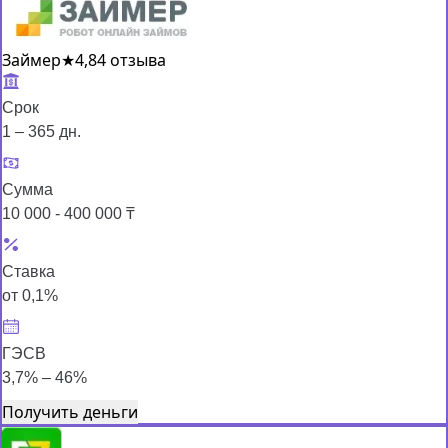
Займер
★
4,8
4 отзыва
Срок
1 – 365 дн.
Сумма
10 000 - 400 000 ₸
Ставка
от 0,1%
ГЭСВ
3,7% – 46%
Получить деньги