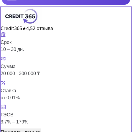
Credit365
★
4,5
2 отзыва
Срок
10 – 30 дн.
Сумма
20 000 - 300 000 ₸
Ставка
от 0,01%
ГЭСВ
3,7% – 179%
Получить деньги