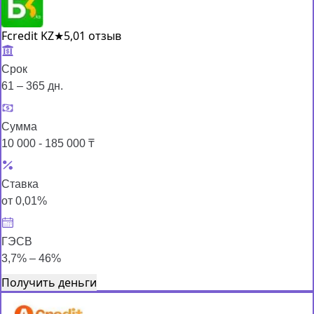
Fcredit KZ
★
5,0
1 отзыв
Срок
61 – 365 дн.
Сумма
10 000 - 185 000 ₸
Ставка
от 0,01%
ГЭСВ
3,7% – 46%
Получить деньги