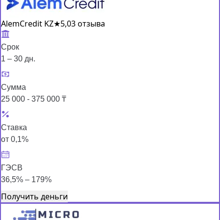
AlemCredit KZ
★
5,0
3 отзыва
Срок
1 – 30 дн.
Сумма
25 000 - 375 000 ₸
Ставка
от 0,1%
ГЭСВ
36,5% – 179%
Получить деньги