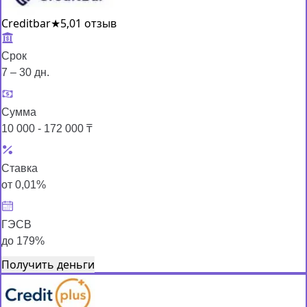
Creditbar
★
5,0
1 отзыв
Срок
7 – 30 дн.
Сумма
10 000 - 172 000 ₸
Ставка
от 0,01%
ГЭСВ
до 179%
Получить деньги