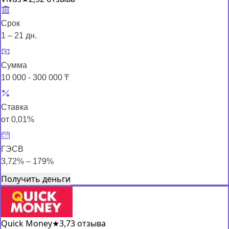
Срок
1 – 21 дн.
Сумма
10 000 - 300 000 ₸
Ставка
от 0,01%
ГЭСВ
3,72% – 179%
Получить деньги
Quick Money
★
3,7
3 отзыва