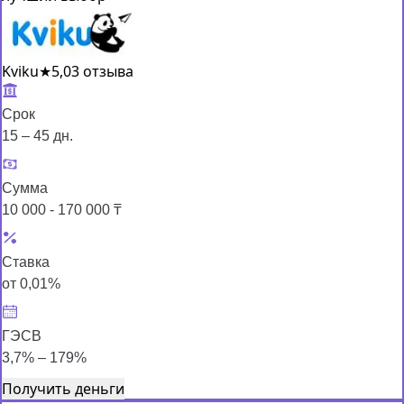
Kviku
★
5,0
3 отзыва
Срок
15 – 45 дн.
Сумма
10 000 - 170 000 ₸
Ставка
от 0,01%
ГЭСВ
3,7% – 179%
Получить деньги