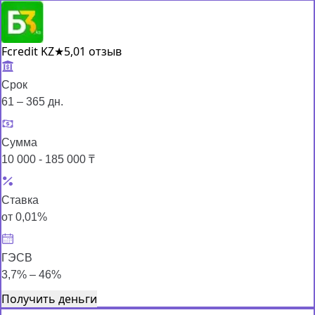
Fcredit KZ
★
5,0
1 отзыв
Срок
61 – 365 дн.
Сумма
10 000 - 185 000 ₸
Ставка
от 0,01%
ГЭСВ
3,7% – 46%
Получить деньги