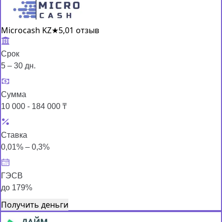
Microcash KZ
★
5,0
1 отзыв
Срок
5 – 30 дн.
Сумма
10 000 - 184 000 ₸
Ставка
0,01% – 0,3%
ГЭСВ
до 179%
Получить деньги