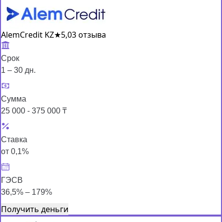
AlemCredit KZ
★
5,0
3 отзыва
Срок
1 – 30 дн.
Сумма
25 000 - 375 000 ₸
Ставка
от 0,1%
ГЭСВ
36,5% – 179%
Получить деньги