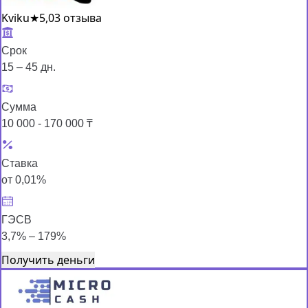
Kviku
★
5,0
3 отзыва
Срок
15 – 45 дн.
Сумма
10 000 - 170 000 ₸
Ставка
от 0,01%
ГЭСВ
3,7% – 179%
Получить деньги