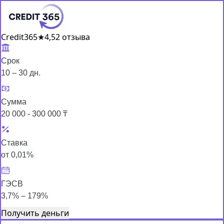
Credit365
★
4,5
2 отзыва
Срок
10 – 30 дн.
Сумма
20 000 - 300 000 ₸
Ставка
от 0,01%
ГЭСВ
3,7% – 179%
Получить деньги