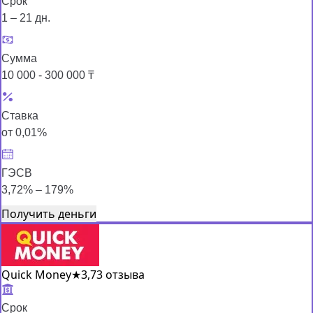
Срок
1 – 21 дн.
Сумма
10 000 - 300 000 ₸
Ставка
от 0,01%
ГЭСВ
3,72% – 179%
Получить деньги
Quick Money
★
3,7
3 отзыва
Срок