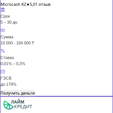
Microcash KZ
★
5,0
1 отзыв
Срок
5 – 30 дн.
Сумма
10 000 - 184 000 ₸
Ставка
0,01% – 0,3%
ГЭСВ
до 179%
Получить деньги