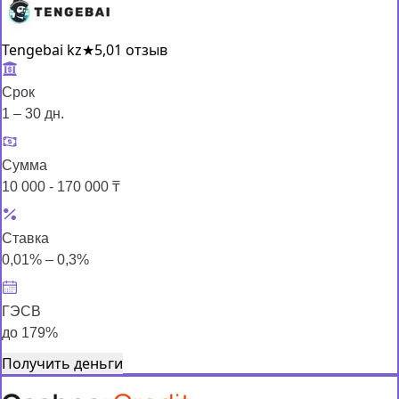
Tengebai kz
★
5,0
1 отзыв
Срок
1 – 30 дн.
Сумма
10 000 - 170 000 ₸
Ставка
0,01% – 0,3%
ГЭСВ
до 179%
Получить деньги