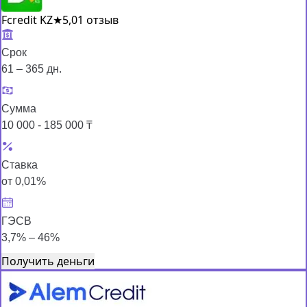
Fcredit KZ
★
5,0
1 отзыв
Срок
61 – 365 дн.
Сумма
10 000 - 185 000 ₸
Ставка
от 0,01%
ГЭСВ
3,7% – 46%
Получить деньги