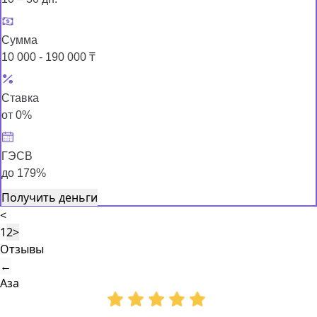
Сумма
10 000 - 190 000 ₸
Ставка
от 0%
ГЭСВ
до 179%
Получить деньги
<
1
2
>
Отзывы
←
Аза