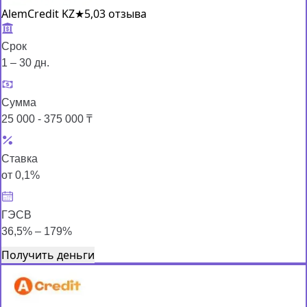
AlemCredit KZ
★
5,0
3 отзыва
Срок
1 – 30 дн.
Сумма
25 000 - 375 000 ₸
Ставка
от 0,1%
ГЭСВ
36,5% – 179%
Получить деньги