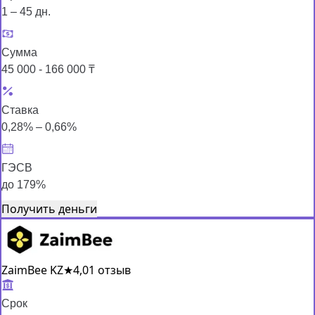
1 – 45 дн.
Сумма
45 000 - 166 000 ₸
Ставка
0,28% – 0,66%
ГЭСВ
до 179%
Получить деньги
ZaimBee KZ
★
4,0
1 отзыв
Срок