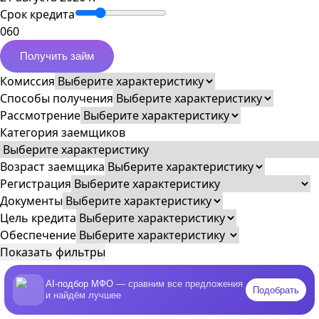
Срок кредита
0
60
Получить займ
Комиссия
Способы получения
Рассмотрение
Категория заемщиков
Возраст заемщика
Регистрация
Документы
Цель кредита
Обеспечение
Показать фильтры
AI-подбор МФО
— сравним все предложения
Подобрать
и найдём лучшее