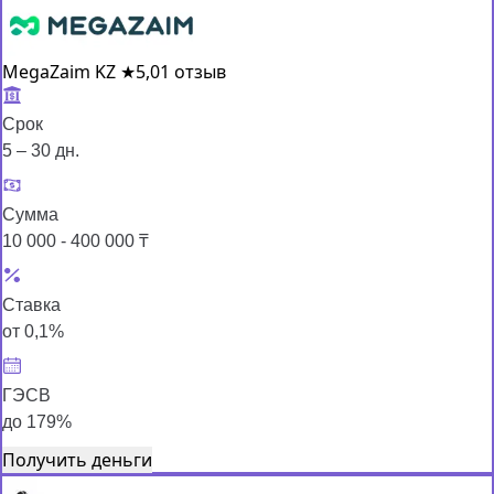
MegaZaim KZ
★
5,0
1 отзыв
Срок
5 – 30 дн.
Сумма
10 000 - 400 000 ₸
Ставка
от 0,1%
ГЭСВ
до 179%
Получить деньги