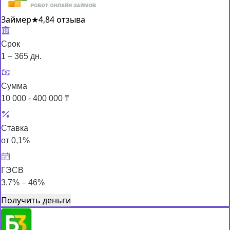
Займер
★
4,8
4 отзыва
Срок
1 – 365 дн.
Сумма
10 000 - 400 000 ₸
Ставка
от 0,1%
ГЭСВ
3,7% – 46%
Получить деньги