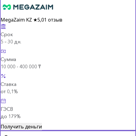
MegaZaim KZ
★
5,0
1 отзыв
Срок
5 – 30 дн.
Сумма
10 000 - 400 000 ₸
Ставка
от 0,1%
ГЭСВ
до 179%
Получить деньги