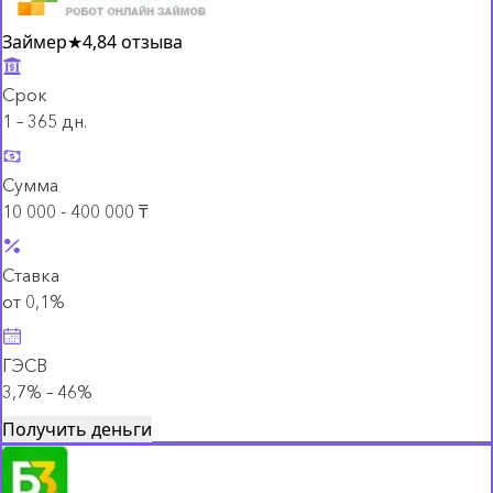
Займер
★
4,8
4 отзыва
Срок
1 – 365 дн.
Сумма
10 000 - 400 000 ₸
Ставка
от 0,1%
ГЭСВ
3,7% – 46%
Получить деньги