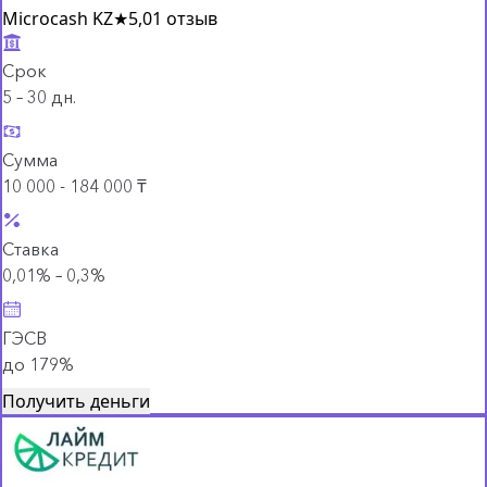
Microcash KZ
★
5,0
1 отзыв
Срок
5 – 30 дн.
Сумма
10 000 - 184 000 ₸
Ставка
0,01% – 0,3%
ГЭСВ
до 179%
Получить деньги