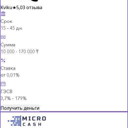
Kviku
★
5,0
3 отзыва
Срок
15 – 45 дн.
Сумма
10 000 - 170 000 ₸
Ставка
от 0,01%
ГЭСВ
3,7% – 179%
Получить деньги