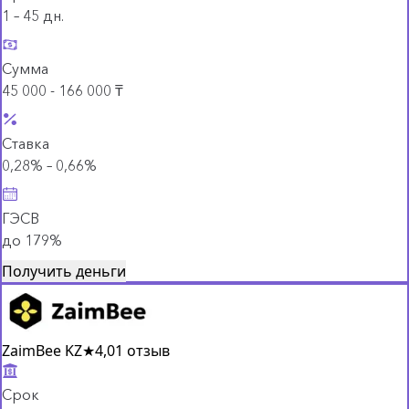
1 – 45 дн.
Сумма
45 000 - 166 000 ₸
Ставка
0,28% – 0,66%
ГЭСВ
до 179%
Получить деньги
ZaimBee KZ
★
4,0
1 отзыв
Срок