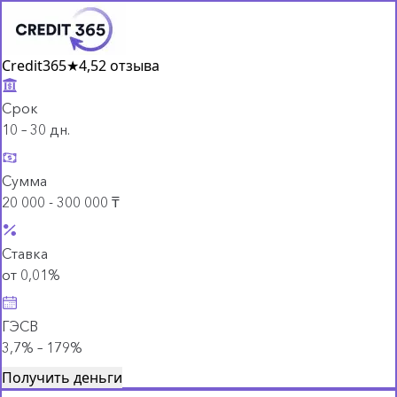
Credit365
★
4,5
2 отзыва
Срок
10 – 30 дн.
Сумма
20 000 - 300 000 ₸
Ставка
от 0,01%
ГЭСВ
3,7% – 179%
Получить деньги