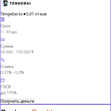
Tengebai kz
★
5,0
1 отзыв
Срок
1 – 30 дн.
Сумма
10 000 - 170 000 ₸
Ставка
0,01% – 0,3%
ГЭСВ
до 179%
Получить деньги