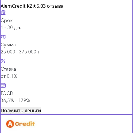
AlemCredit KZ
★
5,0
3 отзыва
Срок
1 – 30 дн.
Сумма
25 000 - 375 000 ₸
Ставка
от 0,1%
ГЭСВ
36,5% – 179%
Получить деньги