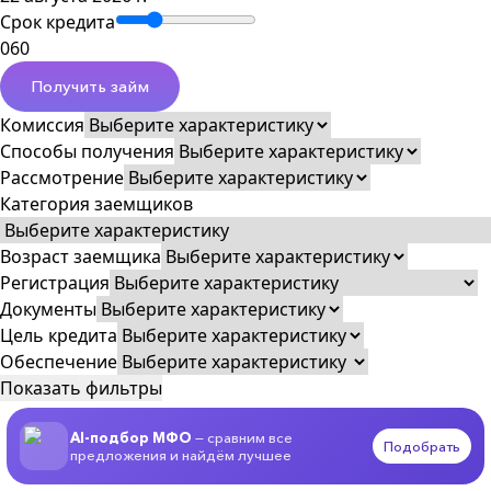
Срок кредита
0
60
Получить займ
Комиссия
Способы получения
Рассмотрение
Категория заемщиков
Возраст заемщика
Регистрация
Документы
Цель кредита
Обеспечение
Показать фильтры
AI-подбор МФО
— сравним все
Подобрать
предложения и найдём лучшее