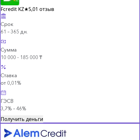
Fcredit KZ
★
5,0
1 отзыв
Срок
61 – 365 дн.
Сумма
10 000 - 185 000 ₸
Ставка
от 0,01%
ГЭСВ
3,7% – 46%
Получить деньги