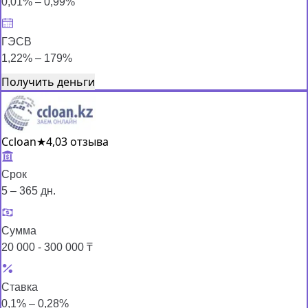
0,01% – 0,99%
ГЭСВ
1,22% – 179%
Получить деньги
Ccloan
★
4,0
3 отзыва
Срок
5 – 365 дн.
Сумма
20 000 - 300 000 ₸
Ставка
0,1% – 0,28%