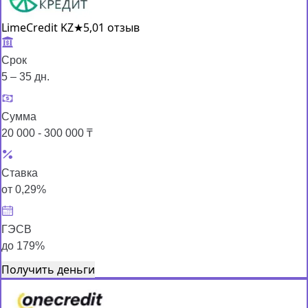
LimeCredit KZ
★
5,0
1 отзыв
Срок
5 – 35 дн.
Сумма
20 000 - 300 000 ₸
Ставка
от 0,29%
ГЭСВ
до 179%
Получить деньги