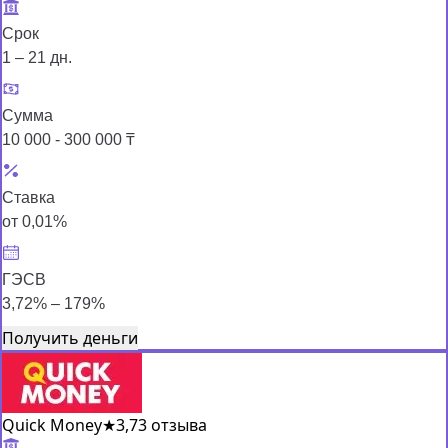
Срок
1 – 21 дн.
Сумма
10 000 - 300 000 ₸
Ставка
от 0,01%
ГЭСВ
3,72% – 179%
Получить деньги
Quick Money
★
3,7
3 отзыва