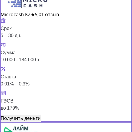
Microcash KZ
★
5,0
1 отзыв
Срок
5 – 30 дн.
Сумма
10 000 - 184 000 ₸
Ставка
0,01% – 0,3%
ГЭСВ
до 179%
Получить деньги