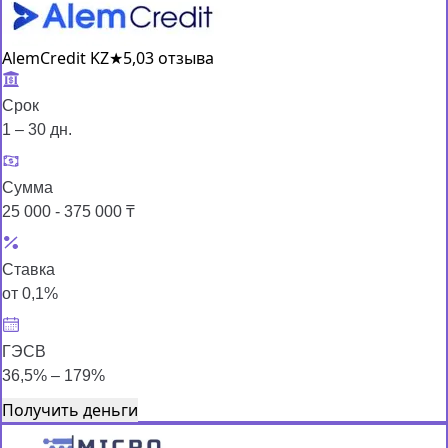
AlemCredit KZ
★
5,0
3 отзыва
Срок
1 – 30 дн.
Сумма
25 000 - 375 000 ₸
Ставка
от 0,1%
ГЭСВ
36,5% – 179%
Получить деньги