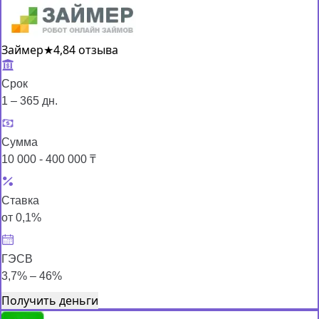
Займер
★
4,8
4 отзыва
Срок
1 – 365 дн.
Сумма
10 000 - 400 000 ₸
Ставка
от 0,1%
ГЭСВ
3,7% – 46%
Получить деньги