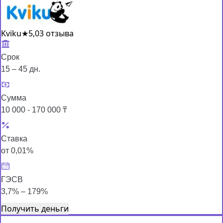
Kviku
★
5,0
3 отзыва
Срок
15 – 45 дн.
Сумма
10 000 - 170 000 ₸
Ставка
от 0,01%
ГЭСВ
3,7% – 179%
Получить деньги