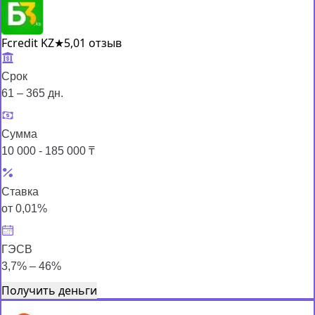
Fcredit KZ
★
5,0
1 отзыв
Срок
61 – 365 дн.
Сумма
10 000 - 185 000 ₸
Ставка
от 0,01%
ГЭСВ
3,7% – 46%
Получить деньги