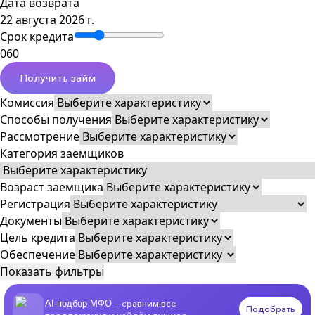
Дата возврата
22 августа 2026 г.
Срок кредита
0
60
Получить займ
Комиссия
Способы получения
Рассмотрение
Категория заемщиков
Возраст заемщика
Регистрация
Документы
Цель кредита
Обеспечение
Показать фильтры
— сравним все
AI-подбор МФО
Подобрать
предложения и найдём лучшее