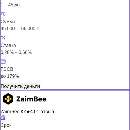
1 – 45 дн.
Сумма
45 000 - 166 000 ₸
Ставка
0,28% – 0,66%
ГЭСВ
до 179%
Получить деньги
ZaimBee KZ
★
4,0
1 отзыв
Срок