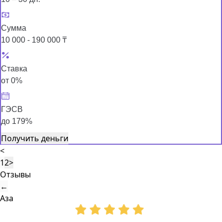
Сумма
10 000 - 190 000 ₸
Ставка
от 0%
ГЭСВ
до 179%
Получить деньги
<
1
2
>
Отзывы
←
Аза