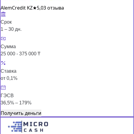
AlemCredit KZ
★
5,0
3 отзыва
Срок
1 – 30 дн.
Сумма
25 000 - 375 000 ₸
Ставка
от 0,1%
ГЭСВ
36,5% – 179%
Получить деньги