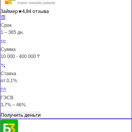
Займер
★
4,8
4 отзыва
Срок
1 – 365 дн.
Сумма
10 000 - 400 000 ₸
Ставка
от 0,1%
ГЭСВ
3,7% – 46%
Получить деньги