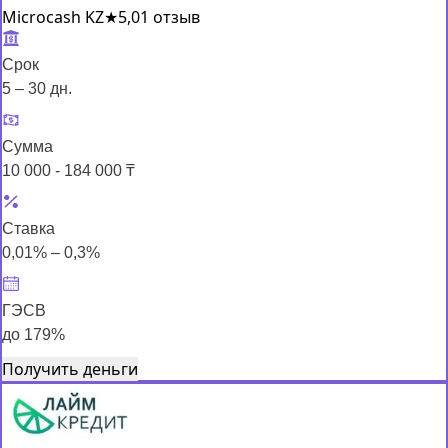
Microcash KZ
★
5,0
1 отзыв
Срок
5 – 30 дн.
Сумма
10 000 - 184 000 ₸
Ставка
0,01% – 0,3%
ГЭСВ
до 179%
Получить деньги