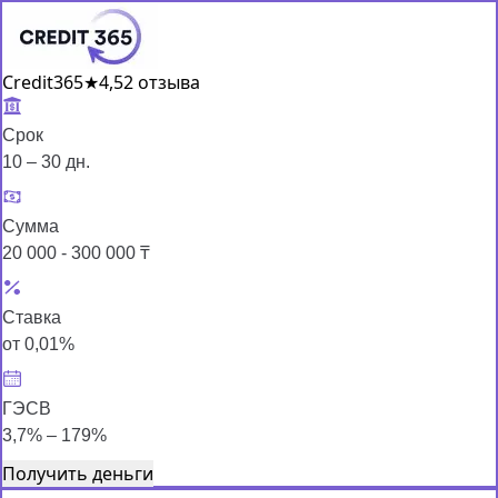
Credit365
★
4,5
2 отзыва
Срок
10 – 30 дн.
Сумма
20 000 - 300 000 ₸
Ставка
от 0,01%
ГЭСВ
3,7% – 179%
Получить деньги