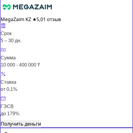
MegaZaim KZ
★
5,0
1 отзыв
Срок
5 – 30 дн.
Сумма
10 000 - 400 000 ₸
Ставка
от 0,1%
ГЭСВ
до 179%
Получить деньги