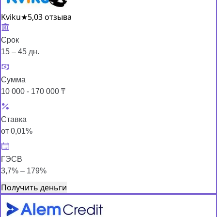
Kviku
★
5,0
3 отзыва
Срок
15 – 45 дн.
Сумма
10 000 - 170 000 ₸
Ставка
от 0,01%
ГЭСВ
3,7% – 179%
Получить деньги