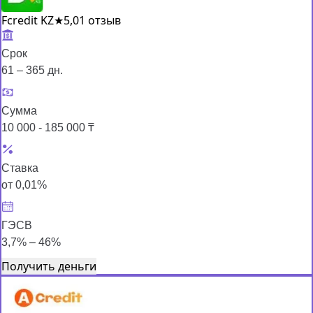
Fcredit KZ
★
5,0
1 отзыв
Срок
61 – 365 дн.
Сумма
10 000 - 185 000 ₸
Ставка
от 0,01%
ГЭСВ
3,7% – 46%
Получить деньги