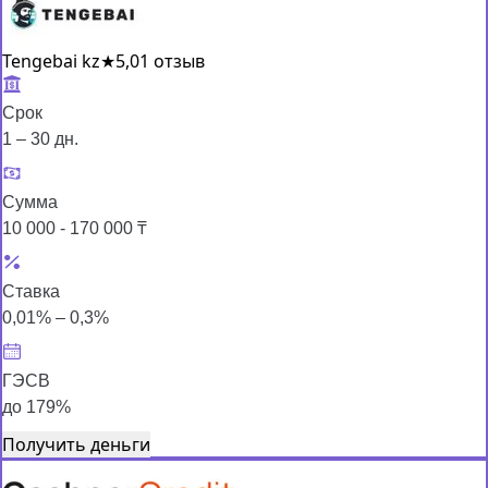
Tengebai kz
★
5,0
1 отзыв
Срок
1 – 30 дн.
Сумма
10 000 - 170 000 ₸
Ставка
0,01% – 0,3%
ГЭСВ
до 179%
Получить деньги