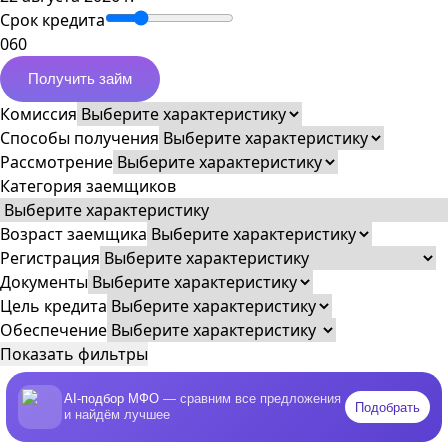
Срок кредита
0
60
Получить займ
Комиссия
Способы получения
Рассмотрение
Категория заемщиков
Возраст заемщика
Регистрация
Документы
Цель кредита
Обеспечение
Показать фильтры
AI-подбор МФО
— сравним все предложения
Подобрать
и найдём лучшее