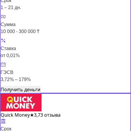
Срок
1 – 21 дн.
Сумма
10 000 - 300 000 ₸
Ставка
от 0,01%
ГЭСВ
3,72% – 179%
Получить деньги
Quick Money
★
3,7
3 отзыва
Срок