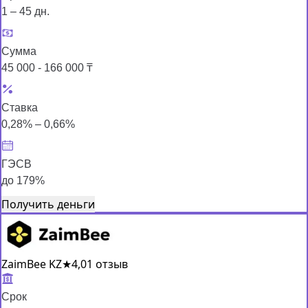
1 – 45 дн.
Сумма
45 000 - 166 000 ₸
Ставка
0,28% – 0,66%
ГЭСВ
до 179%
Получить деньги
ZaimBee KZ
★
4,0
1 отзыв
Срок