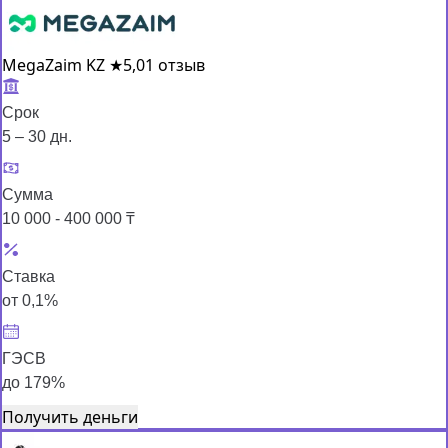
MegaZaim KZ
★
5,0
1 отзыв
Срок
5 – 30 дн.
Сумма
10 000 - 400 000 ₸
Ставка
от 0,1%
ГЭСВ
до 179%
Получить деньги