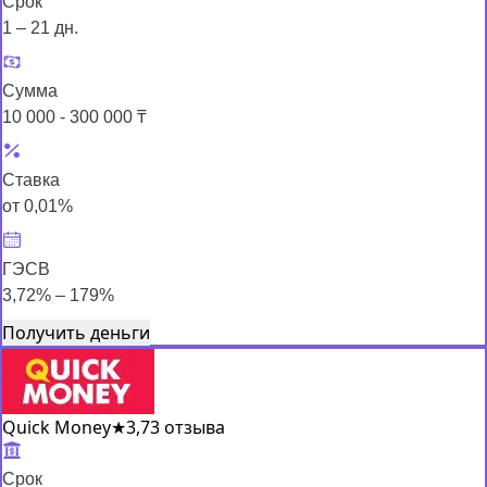
Срок
1 – 21 дн.
Сумма
10 000 - 300 000 ₸
Ставка
от 0,01%
ГЭСВ
3,72% – 179%
Получить деньги
Quick Money
★
3,7
3 отзыва
Срок