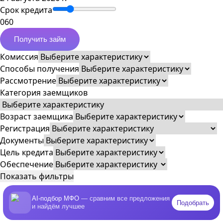
Срок кредита
0
60
Получить займ
Комиссия
Способы получения
Рассмотрение
Категория заемщиков
Возраст заемщика
Регистрация
Документы
Цель кредита
Обеспечение
Показать фильтры
AI-подбор МФО
— сравним все предложения
Подобрать
и найдём лучшее