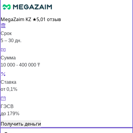
MegaZaim KZ
★
5,0
1 отзыв
Срок
5 – 30 дн.
Сумма
10 000 - 400 000 ₸
Ставка
от 0,1%
ГЭСВ
до 179%
Получить деньги