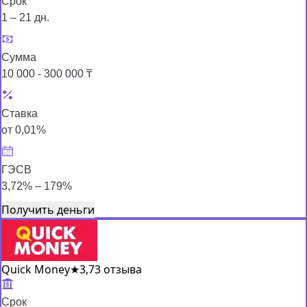
Срок
1 – 21 дн.
Сумма
10 000 - 300 000 ₸
Ставка
от 0,01%
ГЭСВ
3,72% – 179%
Получить деньги
Quick Money
★
3,7
3 отзыва
Срок