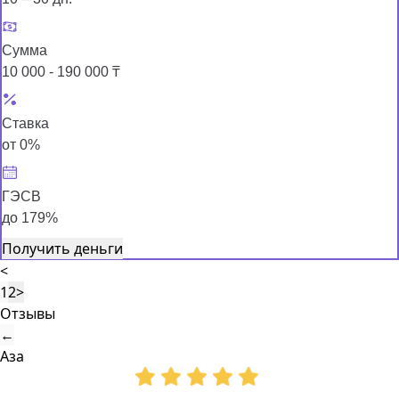
Сумма
10 000 - 190 000 ₸
Ставка
от 0%
ГЭСВ
до 179%
Получить деньги
<
1
2
>
Отзывы
←
Аза