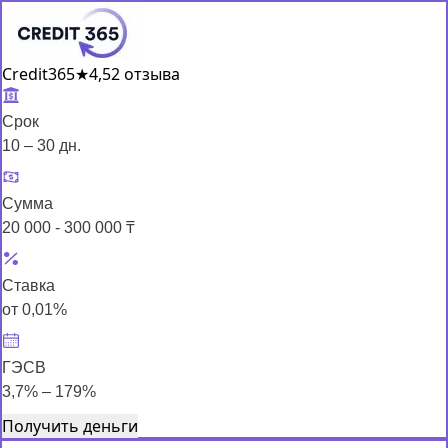
Credit365
★
4,5
2 отзыва
Срок
10 – 30 дн.
Сумма
20 000 - 300 000 ₸
Ставка
от 0,01%
ГЭСВ
3,7% – 179%
Получить деньги