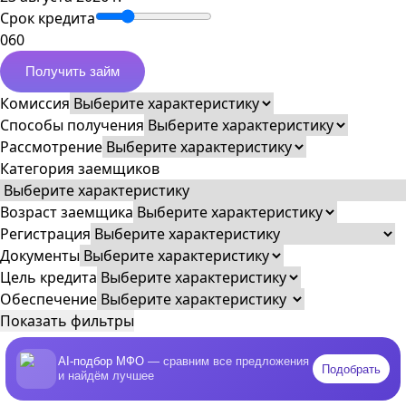
Срок кредита
0
60
Получить займ
Комиссия
Способы получения
Рассмотрение
Категория заемщиков
Возраст заемщика
Регистрация
Документы
Цель кредита
Обеспечение
Показать фильтры
AI-подбор МФО
— сравним все предложения
Подобрать
и найдём лучшее