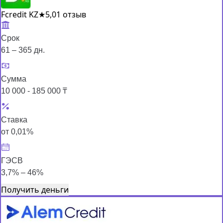
Fcredit KZ
★
5,0
1 отзыв
Срок
61 – 365 дн.
Сумма
10 000 - 185 000 ₸
Ставка
от 0,01%
ГЭСВ
3,7% – 46%
Получить деньги