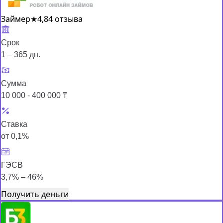
Займер
★
4,8
4 отзыва
Срок
1 – 365 дн.
Сумма
10 000 - 400 000 ₸
Ставка
от 0,1%
ГЭСВ
3,7% – 46%
Получить деньги