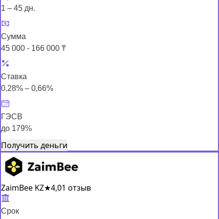
1 – 45 дн.
Сумма
45 000 - 166 000 ₸
Ставка
0,28% – 0,66%
ГЭСВ
до 179%
Получить деньги
ZaimBee KZ
★
4,0
1 отзыв
Срок