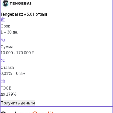
Tengebai kz
★
5,0
1 отзыв
Срок
1 – 30 дн.
Сумма
10 000 - 170 000 ₸
Ставка
0,01% – 0,3%
ГЭСВ
до 179%
Получить деньги