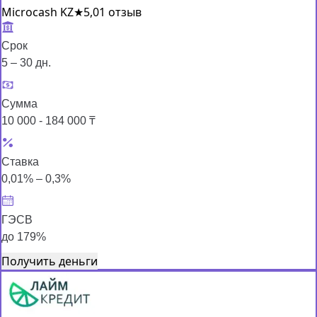
Microcash KZ
★
5,0
1 отзыв
Срок
5 – 30 дн.
Сумма
10 000 - 184 000 ₸
Ставка
0,01% – 0,3%
ГЭСВ
до 179%
Получить деньги