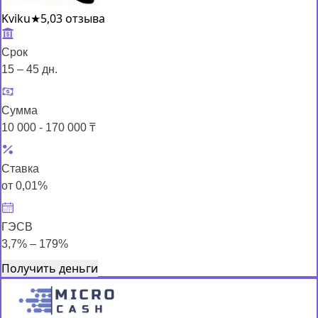
Kviku
★
5,0
3 отзыва
Срок
15 – 45 дн.
Сумма
10 000 - 170 000 ₸
Ставка
от 0,01%
ГЭСВ
3,7% – 179%
Получить деньги