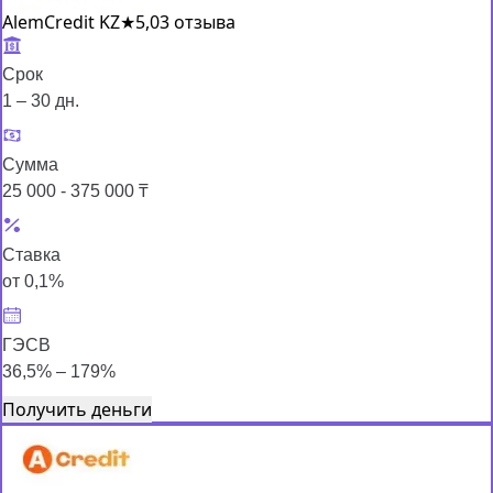
AlemCredit KZ
★
5,0
3 отзыва
Срок
1 – 30 дн.
Сумма
25 000 - 375 000 ₸
Ставка
от 0,1%
ГЭСВ
36,5% – 179%
Получить деньги