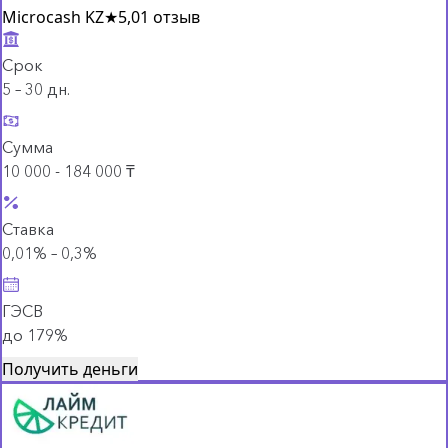
Microcash KZ
★
5,0
1 отзыв
Срок
5 – 30 дн.
Сумма
10 000 - 184 000 ₸
Ставка
0,01% – 0,3%
ГЭСВ
до 179%
Получить деньги