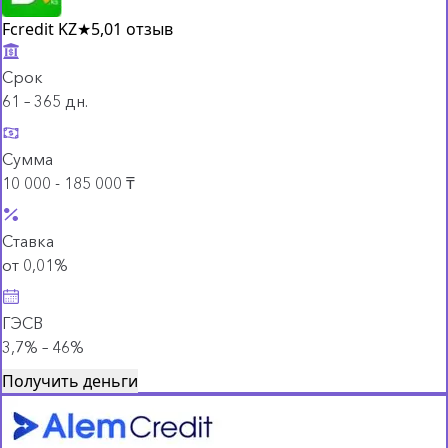
Fcredit KZ
★
5,0
1 отзыв
Срок
61 – 365 дн.
Сумма
10 000 - 185 000 ₸
Ставка
от 0,01%
ГЭСВ
3,7% – 46%
Получить деньги