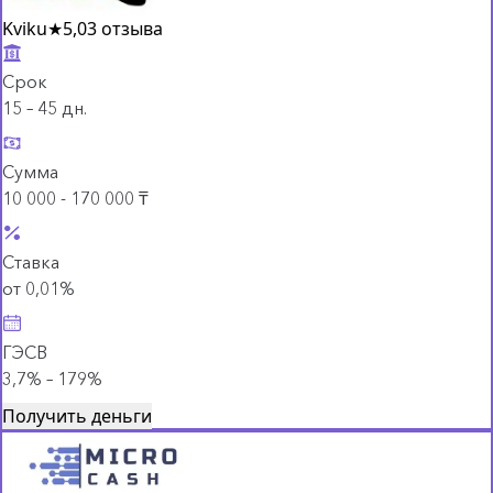
Kviku
★
5,0
3 отзыва
Срок
15 – 45 дн.
Сумма
10 000 - 170 000 ₸
Ставка
от 0,01%
ГЭСВ
3,7% – 179%
Получить деньги