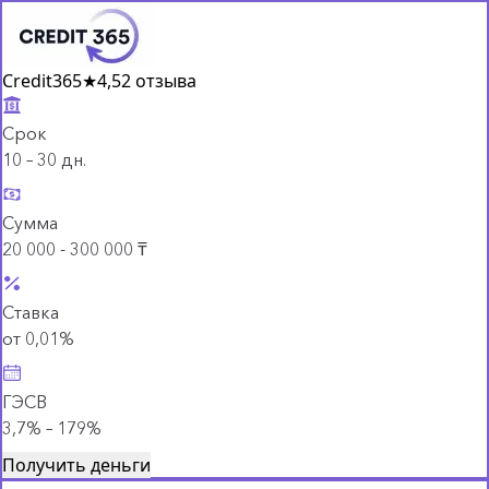
Credit365
★
4,5
2 отзыва
Срок
10 – 30 дн.
Сумма
20 000 - 300 000 ₸
Ставка
от 0,01%
ГЭСВ
3,7% – 179%
Получить деньги