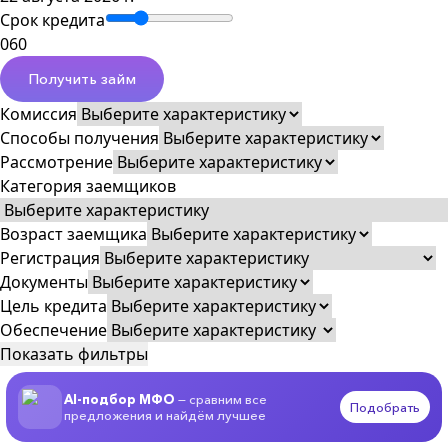
Срок кредита
0
60
Получить займ
Комиссия
Способы получения
Рассмотрение
Категория заемщиков
Возраст заемщика
Регистрация
Документы
Цель кредита
Обеспечение
Показать фильтры
AI-подбор МФО
— сравним все
Подобрать
предложения и найдём лучшее