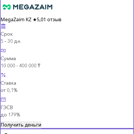
MegaZaim KZ
★
5,0
1 отзыв
Срок
5 – 30 дн.
Сумма
10 000 - 400 000 ₸
Ставка
от 0,1%
ГЭСВ
до 179%
Получить деньги