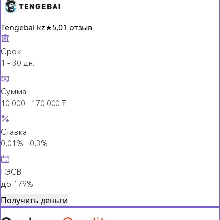
Tengebai kz
★
5,0
1 отзыв
Срок
1 – 30 дн.
Сумма
10 000 - 170 000 ₸
Ставка
0,01% – 0,3%
ГЭСВ
до 179%
Получить деньги