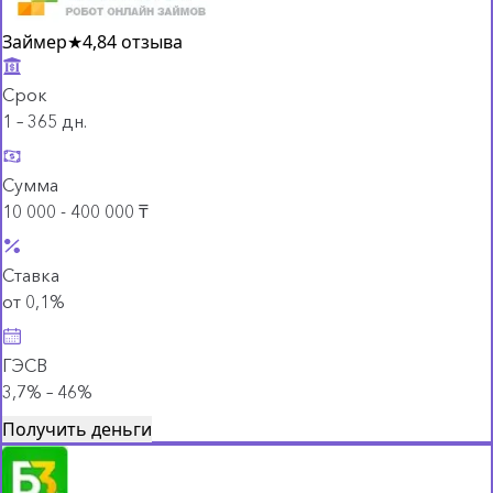
Займер
★
4,8
4 отзыва
Срок
1 – 365 дн.
Сумма
10 000 - 400 000 ₸
Ставка
от 0,1%
ГЭСВ
3,7% – 46%
Получить деньги