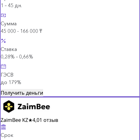
1 – 45 дн.
Сумма
45 000 - 166 000 ₸
Ставка
0,28% – 0,66%
ГЭСВ
до 179%
Получить деньги
ZaimBee KZ
★
4,0
1 отзыв
Срок