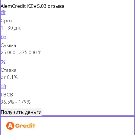
AlemCredit KZ
★
5,0
3 отзыва
Срок
1 – 30 дн.
Сумма
25 000 - 375 000 ₸
Ставка
от 0,1%
ГЭСВ
36,5% – 179%
Получить деньги