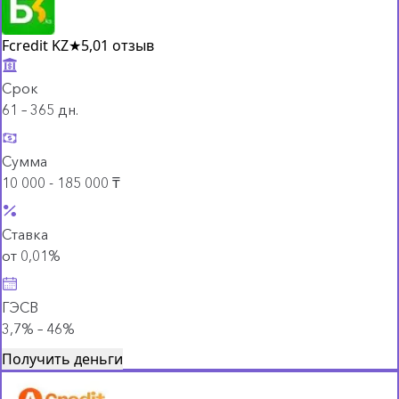
Fcredit KZ
★
5,0
1 отзыв
Срок
61 – 365 дн.
Сумма
10 000 - 185 000 ₸
Ставка
от 0,01%
ГЭСВ
3,7% – 46%
Получить деньги