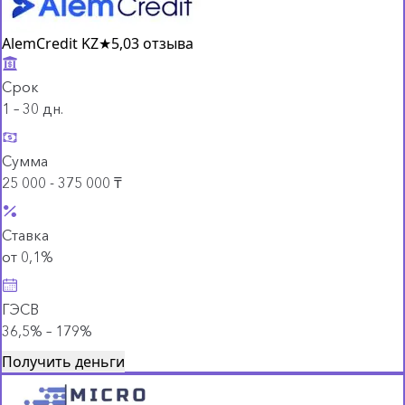
AlemCredit KZ
★
5,0
3 отзыва
Срок
1 – 30 дн.
Сумма
25 000 - 375 000 ₸
Ставка
от 0,1%
ГЭСВ
36,5% – 179%
Получить деньги