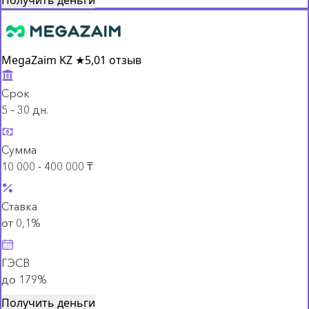
MegaZaim KZ
★
5,0
1 отзыв
Срок
5 – 30 дн.
Сумма
10 000 - 400 000 ₸
Ставка
от 0,1%
ГЭСВ
до 179%
Получить деньги