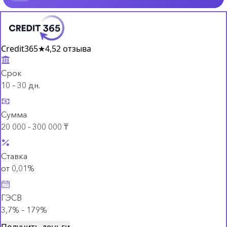
Credit365
★
4,5
2 отзыва
Срок
10 – 30 дн.
Сумма
20 000 - 300 000 ₸
Ставка
от 0,01%
ГЭСВ
3,7% – 179%
Получить деньги