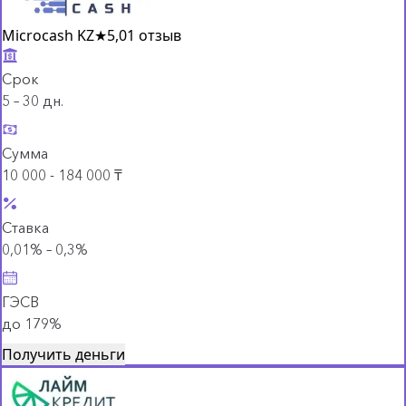
Microcash KZ
★
5,0
1 отзыв
Срок
5 – 30 дн.
Сумма
10 000 - 184 000 ₸
Ставка
0,01% – 0,3%
ГЭСВ
до 179%
Получить деньги