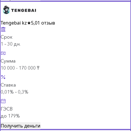
Tengebai kz
★
5,0
1 отзыв
Срок
1 – 30 дн.
Сумма
10 000 - 170 000 ₸
Ставка
0,01% – 0,3%
ГЭСВ
до 179%
Получить деньги