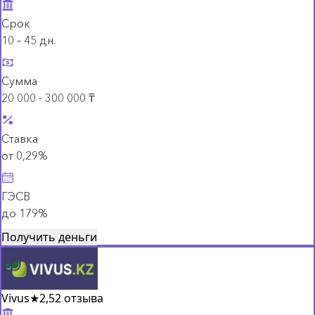
Срок
10 – 45 дн.
Сумма
20 000 - 300 000 ₸
Ставка
от 0,29%
ГЭСВ
до 179%
Получить деньги
Vivus
★
2,5
2 отзыва