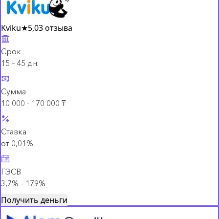
Kviku
★
5,0
3 отзыва
Срок
15 – 45 дн.
Сумма
10 000 - 170 000 ₸
Ставка
от 0,01%
ГЭСВ
3,7% – 179%
Получить деньги