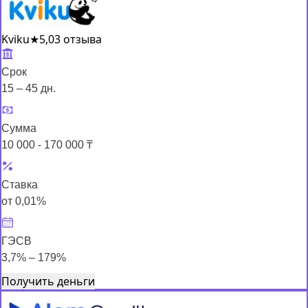
Kviku
★
5,0
3 отзыва
Срок
15 – 45 дн.
Сумма
10 000 - 170 000 ₸
Ставка
от 0,01%
ГЭСВ
3,7% – 179%
Получить деньги