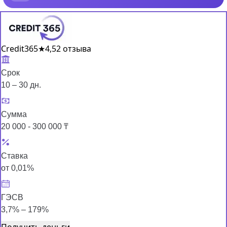
Credit365
★
4,5
2 отзыва
Срок
10 – 30 дн.
Сумма
20 000 - 300 000 ₸
Ставка
от 0,01%
ГЭСВ
3,7% – 179%
Получить деньги