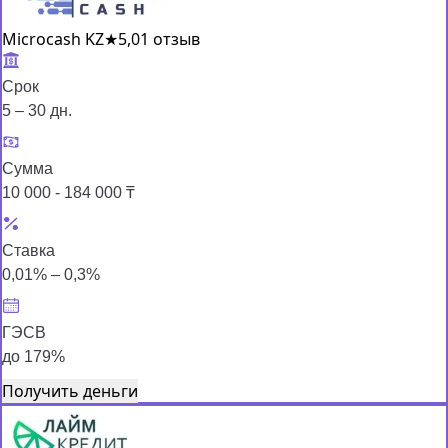
Microcash KZ
★
5,0
1 отзыв
Срок
5 – 30 дн.
Сумма
10 000 - 184 000 ₸
Ставка
0,01% – 0,3%
ГЭСВ
до 179%
Получить деньги