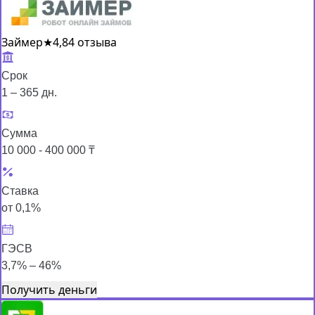
Займер
★
4,8
4 отзыва
Срок
1 – 365 дн.
Сумма
10 000 - 400 000 ₸
Ставка
от 0,1%
ГЭСВ
3,7% – 46%
Получить деньги