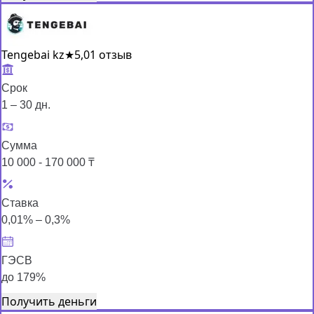
Tengebai kz
★
5,0
1 отзыв
Срок
1 – 30 дн.
Сумма
10 000 - 170 000 ₸
Ставка
0,01% – 0,3%
ГЭСВ
до 179%
Получить деньги