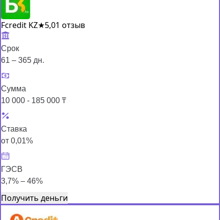
Fcredit KZ
★
5,0
1 отзыв
Срок
61 – 365 дн.
Сумма
10 000 - 185 000 ₸
Ставка
от 0,01%
ГЭСВ
3,7% – 46%
Получить деньги