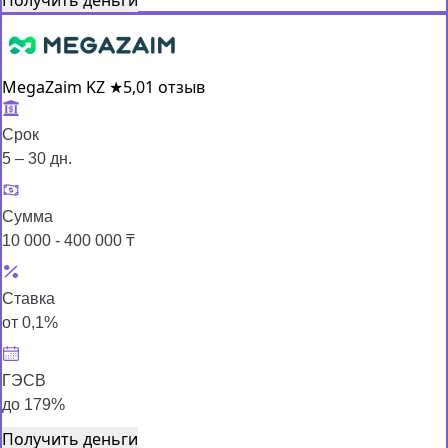
MegaZaim KZ
★
5,0
1 отзыв
Срок
5 – 30 дн.
Сумма
10 000 - 400 000 ₸
Ставка
от 0,1%
ГЭСВ
до 179%
Получить деньги