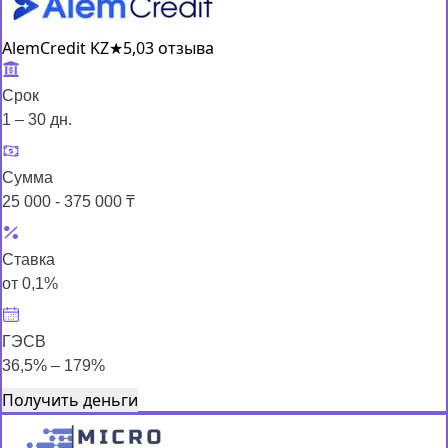
AlemCredit KZ
★
5,0
3 отзыва
Срок
1 – 30 дн.
Сумма
25 000 - 375 000 ₸
Ставка
от 0,1%
ГЭСВ
36,5% – 179%
Получить деньги