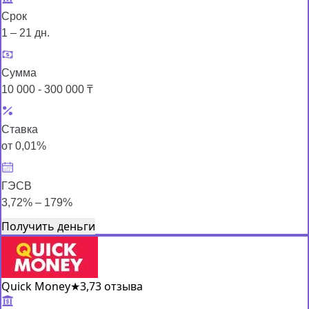
Срок
1 – 21 дн.
Сумма
10 000 - 300 000 ₸
Ставка
от 0,01%
ГЭСВ
3,72% – 179%
Получить деньги
Quick Money
★
3,7
3 отзыва