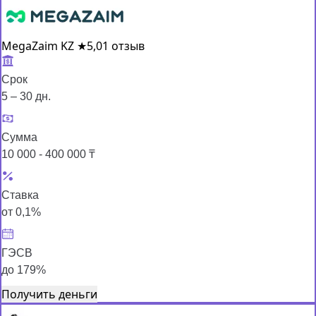
MegaZaim KZ
★
5,0
1 отзыв
Срок
5 – 30 дн.
Сумма
10 000 - 400 000 ₸
Ставка
от 0,1%
ГЭСВ
до 179%
Получить деньги