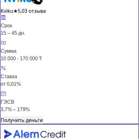
Kviku
★
5,0
3 отзыва
Срок
15 – 45 дн.
Сумма
10 000 - 170 000 ₸
Ставка
от 0,01%
ГЭСВ
3,7% – 179%
Получить деньги