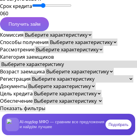
Срок кредита
0
60
Получить займ
Комиссия
Способы получения
Рассмотрение
Категория заемщиков
Возраст заемщика
Регистрация
Документы
Цель кредита
Обеспечение
Показать фильтры
AI-подбор МФО
— сравним все предложения
Подобрать
и найдём лучшее