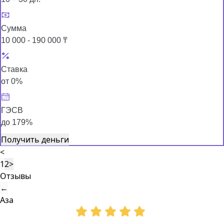
Сумма
10 000 - 190 000 ₸
Ставка
от 0%
ГЭСВ
до 179%
Получить деньги
<
1
2
>
Отзывы
←
Аза