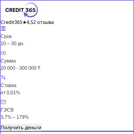
Credit365
★
4,5
2 отзыва
Срок
10 – 30 дн.
Сумма
20 000 - 300 000 ₸
Ставка
от 0,01%
ГЭСВ
3,7% – 179%
Получить деньги