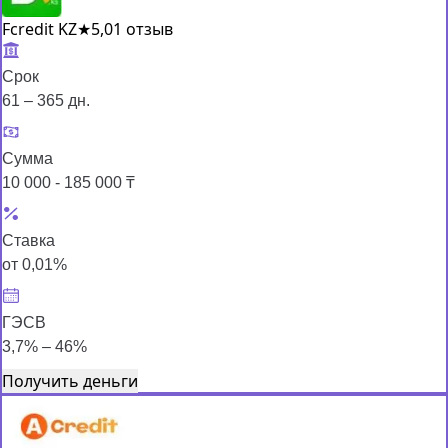
Fcredit KZ
★
5,0
1 отзыв
Срок
61 – 365 дн.
Сумма
10 000 - 185 000 ₸
Ставка
от 0,01%
ГЭСВ
3,7% – 46%
Получить деньги