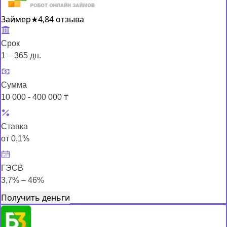
Займер
★
4,8
4 отзыва
Срок
1 – 365 дн.
Сумма
10 000 - 400 000 ₸
Ставка
от 0,1%
ГЭСВ
3,7% – 46%
Получить деньги