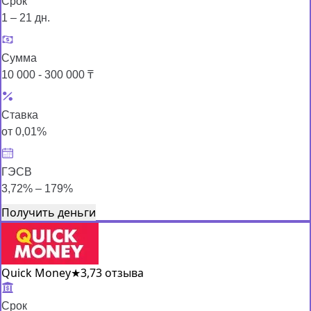
Срок
1 – 21 дн.
Сумма
10 000 - 300 000 ₸
Ставка
от 0,01%
ГЭСВ
3,72% – 179%
Получить деньги
Quick Money
★
3,7
3 отзыва
Срок