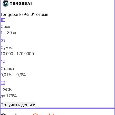
Tengebai kz
★
5,0
1 отзыв
Срок
1 – 30 дн.
Сумма
10 000 - 170 000 ₸
Ставка
0,01% – 0,3%
ГЭСВ
до 179%
Получить деньги