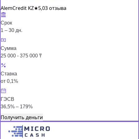
AlemCredit KZ
★
5,0
3 отзыва
Срок
1 – 30 дн.
Сумма
25 000 - 375 000 ₸
Ставка
от 0,1%
ГЭСВ
36,5% – 179%
Получить деньги