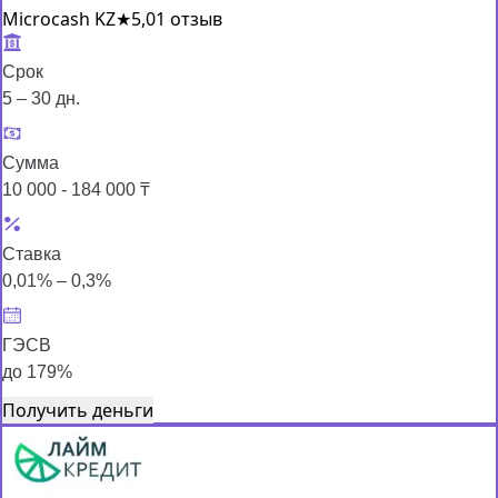
Microcash KZ
★
5,0
1 отзыв
Срок
5 – 30 дн.
Сумма
10 000 - 184 000 ₸
Ставка
0,01% – 0,3%
ГЭСВ
до 179%
Получить деньги