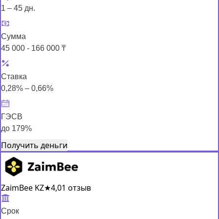
1 – 45 дн.
Сумма
45 000 - 166 000 ₸
Ставка
0,28% – 0,66%
ГЭСВ
до 179%
Получить деньги
ZaimBee KZ
★
4,0
1 отзыв
Срок