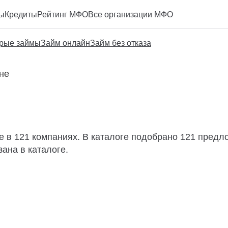
ы
Кредиты
Рейтинг МФО
Все организации МФО
рые займы
Займ онлайн
Займ без отказа
ане
не в 121 компаниях. В каталоге подобрано 121 предл
ана в каталоге.