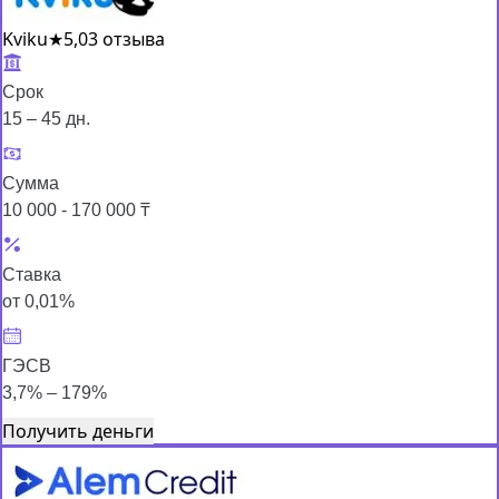
Kviku
★
5,0
3 отзыва
Срок
15 – 45 дн.
Сумма
10 000 - 170 000 ₸
Ставка
от 0,01%
ГЭСВ
3,7% – 179%
Получить деньги