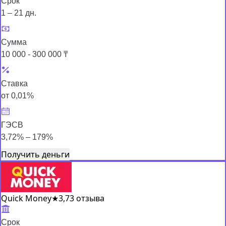
Срок
1 – 21 дн.
Сумма
10 000 - 300 000 ₸
Ставка
от 0,01%
ГЭСВ
3,72% – 179%
Получить деньги
Quick Money
★
3,7
3 отзыва
Срок