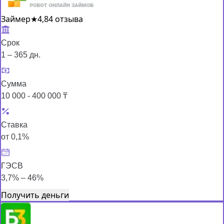
Займер
★
4,8
4 отзыва
Срок
1 – 365 дн.
Сумма
10 000 - 400 000 ₸
Ставка
от 0,1%
ГЭСВ
3,7% – 46%
Получить деньги