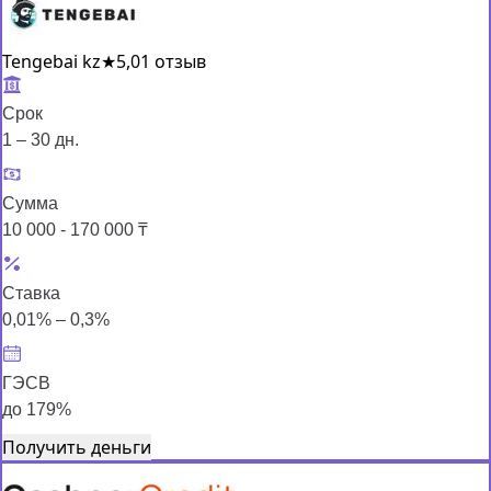
Tengebai kz
★
5,0
1 отзыв
Срок
1 – 30 дн.
Сумма
10 000 - 170 000 ₸
Ставка
0,01% – 0,3%
ГЭСВ
до 179%
Получить деньги