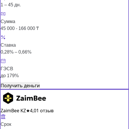
1 – 45 дн.
Сумма
45 000 - 166 000 ₸
Ставка
0,28% – 0,66%
ГЭСВ
до 179%
Получить деньги
ZaimBee KZ
★
4,0
1 отзыв
Срок