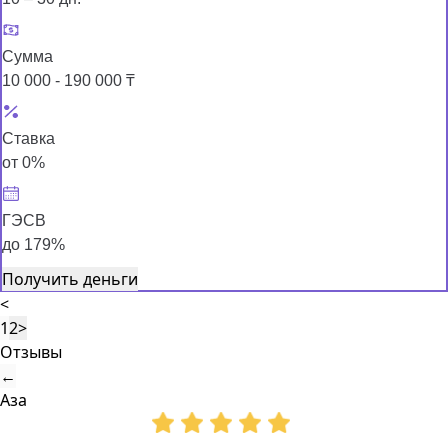
Сумма
10 000 - 190 000 ₸
Ставка
от 0%
ГЭСВ
до 179%
Получить деньги
<
1
2
>
Отзывы
←
Аза