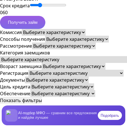
Срок кредита
0
60
Получить займ
Комиссия
Способы получения
Рассмотрение
Категория заемщиков
Возраст заемщика
Регистрация
Документы
Цель кредита
Обеспечение
Показать фильтры
AI-подбор МФО
— сравним все предложения
Подобрать
и найдём лучшее