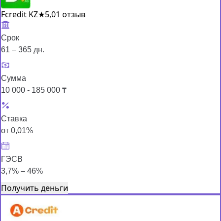
Fcredit KZ
★
5,0
1 отзыв
Срок
61 – 365 дн.
Сумма
10 000 - 185 000 ₸
Ставка
от 0,01%
ГЭСВ
3,7% – 46%
Получить деньги