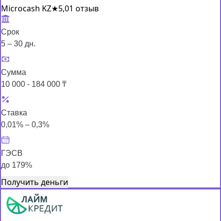
Microcash KZ
★
5,0
1 отзыв
Срок
5 – 30 дн.
Сумма
10 000 - 184 000 ₸
Ставка
0,01% – 0,3%
ГЭСВ
до 179%
Получить деньги