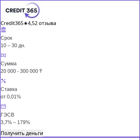
Credit365
★
4,5
2 отзыва
Срок
10 – 30 дн.
Сумма
20 000 - 300 000 ₸
Ставка
от 0,01%
ГЭСВ
3,7% – 179%
Получить деньги