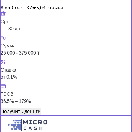
AlemCredit KZ
★
5,0
3 отзыва
Срок
1 – 30 дн.
Сумма
25 000 - 375 000 ₸
Ставка
от 0,1%
ГЭСВ
36,5% – 179%
Получить деньги