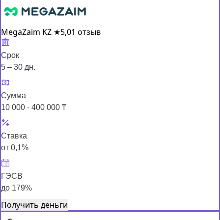
MegaZaim KZ
★
5,0
1 отзыв
Срок
5 – 30 дн.
Сумма
10 000 - 400 000 ₸
Ставка
от 0,1%
ГЭСВ
до 179%
Получить деньги