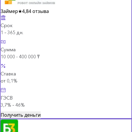
Займер
★
4,8
4 отзыва
Срок
1 – 365 дн.
Сумма
10 000 - 400 000 ₸
Ставка
от 0,1%
ГЭСВ
3,7% – 46%
Получить деньги