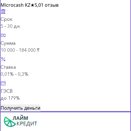
Microcash KZ
★
5,0
1 отзыв
Срок
5 – 30 дн.
Сумма
10 000 - 184 000 ₸
Ставка
0,01% – 0,3%
ГЭСВ
до 179%
Получить деньги