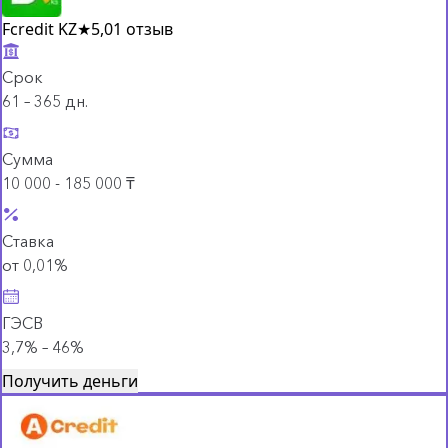
Fcredit KZ
★
5,0
1 отзыв
Срок
61 – 365 дн.
Сумма
10 000 - 185 000 ₸
Ставка
от 0,01%
ГЭСВ
3,7% – 46%
Получить деньги