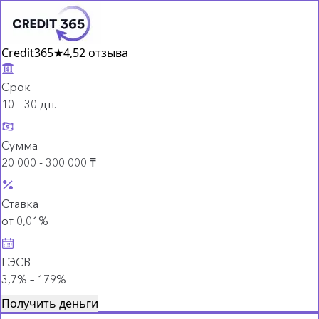
Credit365
★
4,5
2 отзыва
Срок
10 – 30 дн.
Сумма
20 000 - 300 000 ₸
Ставка
от 0,01%
ГЭСВ
3,7% – 179%
Получить деньги