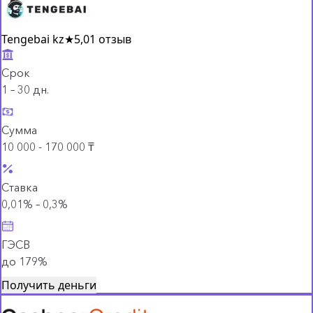
Tengebai kz
★
5,0
1 отзыв
Срок
1 – 30 дн.
Сумма
10 000 - 170 000 ₸
Ставка
0,01% – 0,3%
ГЭСВ
до 179%
Получить деньги