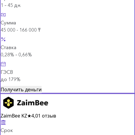
1 – 45 дн.
Сумма
45 000 - 166 000 ₸
Ставка
0,28% – 0,66%
ГЭСВ
до 179%
Получить деньги
ZaimBee KZ
★
4,0
1 отзыв
Срок