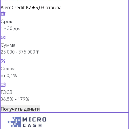
AlemCredit KZ
★
5,0
3 отзыва
Срок
1 – 30 дн.
Сумма
25 000 - 375 000 ₸
Ставка
от 0,1%
ГЭСВ
36,5% – 179%
Получить деньги