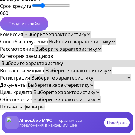
Срок кредита
0
60
Получить займ
Комиссия
Способы получения
Рассмотрение
Категория заемщиков
Возраст заемщика
Регистрация
Документы
Цель кредита
Обеспечение
Показать фильтры
AI-подбор МФО
— сравним все
Подобрать
предложения и найдём лучшее