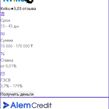
Kviku
★
5,0
3 отзыва
Срок
15 – 45 дн.
Сумма
10 000 - 170 000 ₸
Ставка
от 0,01%
ГЭСВ
3,7% – 179%
Получить деньги