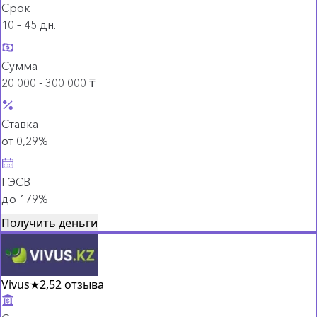
Срок
10 – 45 дн.
Сумма
20 000 - 300 000 ₸
Ставка
от 0,29%
ГЭСВ
до 179%
Получить деньги
Vivus
★
2,5
2 отзыва