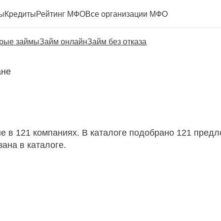
ы
Кредиты
Рейтинг МФО
Все организации МФО
рые займы
Займ онлайн
Займ без отказа
ане
 в 121 компаниях. В каталоге подобрано 121 предло
ана в каталоге.