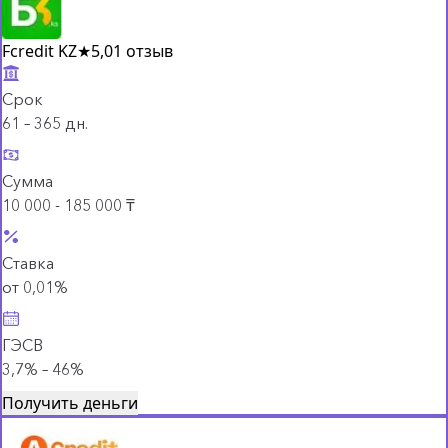
Fcredit KZ
★
5,0
1 отзыв
Срок
61 – 365 дн.
Сумма
10 000 - 185 000 ₸
Ставка
от 0,01%
ГЭСВ
3,7% – 46%
Получить деньги