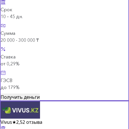
Срок
10 – 45 дн.
Сумма
20 000 - 300 000 ₸
Ставка
от 0,29%
ГЭСВ
до 179%
Получить деньги
Vivus
★
2,5
2 отзыва