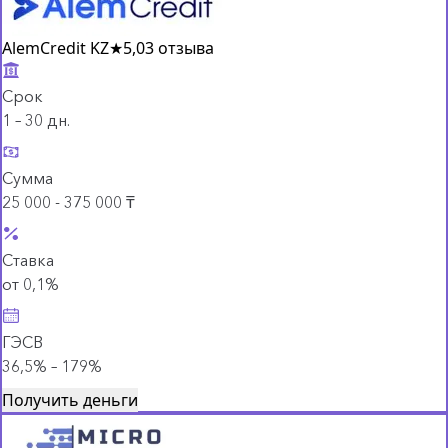
AlemCredit KZ
★
5,0
3 отзыва
Срок
1 – 30 дн.
Сумма
25 000 - 375 000 ₸
Ставка
от 0,1%
ГЭСВ
36,5% – 179%
Получить деньги