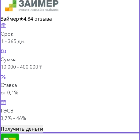
Займер
★
4,8
4 отзыва
Срок
1 – 365 дн.
Сумма
10 000 - 400 000 ₸
Ставка
от 0,1%
ГЭСВ
3,7% – 46%
Получить деньги