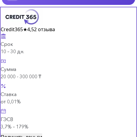
Credit365
★
4,5
2 отзыва
Срок
10 – 30 дн.
Сумма
20 000 - 300 000 ₸
Ставка
от 0,01%
ГЭСВ
3,7% – 179%
Получить деньги