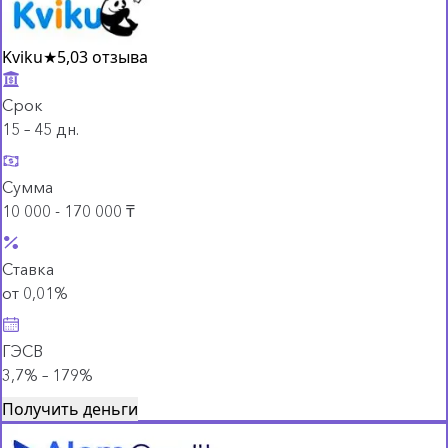
Kviku
★
5,0
3 отзыва
Срок
15 – 45 дн.
Сумма
10 000 - 170 000 ₸
Ставка
от 0,01%
ГЭСВ
3,7% – 179%
Получить деньги