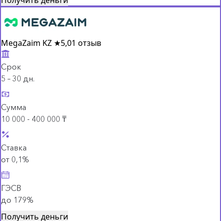
MegaZaim KZ
★
5,0
1 отзыв
Срок
5 – 30 дн.
Сумма
10 000 - 400 000 ₸
Ставка
от 0,1%
ГЭСВ
до 179%
Получить деньги