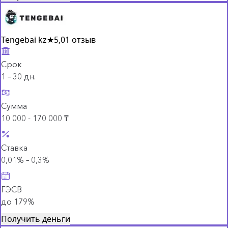
Tengebai kz
★
5,0
1 отзыв
Срок
1 – 30 дн.
Сумма
10 000 - 170 000 ₸
Ставка
0,01% – 0,3%
ГЭСВ
до 179%
Получить деньги