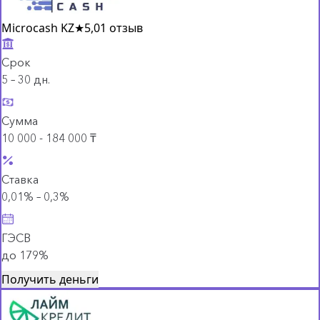
Microcash KZ
★
5,0
1 отзыв
Срок
5 – 30 дн.
Сумма
10 000 - 184 000 ₸
Ставка
0,01% – 0,3%
ГЭСВ
до 179%
Получить деньги