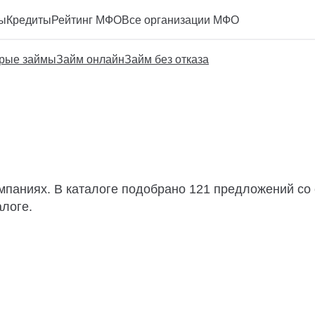
ы
Кредиты
Рейтинг МФО
Все организации МФО
рые займы
Займ онлайн
Займ без отказа
мпаниях. В каталоге подобрано 121 предложений со 
алоге.