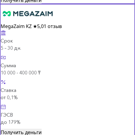
MegaZaim KZ
★
5,0
1 отзыв
Срок
5 – 30 дн.
Сумма
10 000 - 400 000 ₸
Ставка
от 0,1%
ГЭСВ
до 179%
Получить деньги