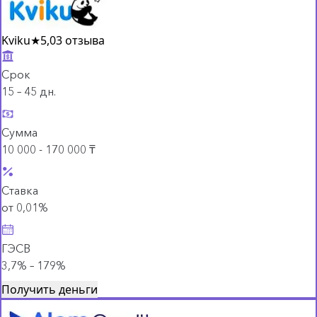
Kviku
★
5,0
3 отзыва
Срок
15 – 45 дн.
Сумма
10 000 - 170 000 ₸
Ставка
от 0,01%
ГЭСВ
3,7% – 179%
Получить деньги