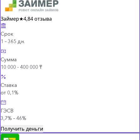
Займер
★
4,8
4 отзыва
Срок
1 – 365 дн.
Сумма
10 000 - 400 000 ₸
Ставка
от 0,1%
ГЭСВ
3,7% – 46%
Получить деньги