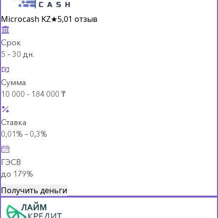
Microcash KZ
★
5,0
1 отзыв
Срок
5 – 30 дн.
Сумма
10 000 - 184 000 ₸
Ставка
0,01% – 0,3%
ГЭСВ
до 179%
Получить деньги