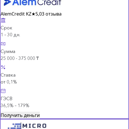
AlemCredit KZ
★
5,0
3 отзыва
Срок
1 – 30 дн.
Сумма
25 000 - 375 000 ₸
Ставка
от 0,1%
ГЭСВ
36,5% – 179%
Получить деньги