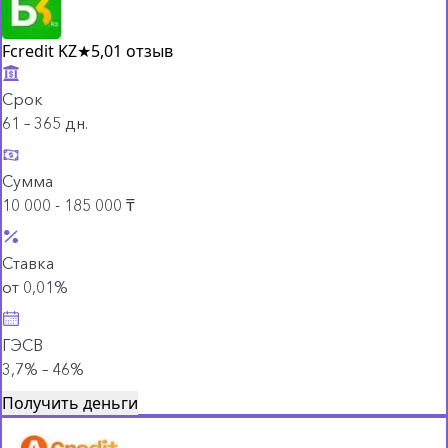
Fcredit KZ
★
5,0
1 отзыв
Срок
61 – 365 дн.
Сумма
10 000 - 185 000 ₸
Ставка
от 0,01%
ГЭСВ
3,7% – 46%
Получить деньги