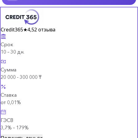
Credit365
★
4,5
2 отзыва
Срок
10 – 30 дн.
Сумма
20 000 - 300 000 ₸
Ставка
от 0,01%
ГЭСВ
3,7% – 179%
Получить деньги