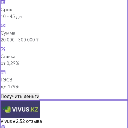
Срок
10 – 45 дн.
Сумма
20 000 - 300 000 ₸
Ставка
от 0,29%
ГЭСВ
до 179%
Получить деньги
Vivus
★
2,5
2 отзыва