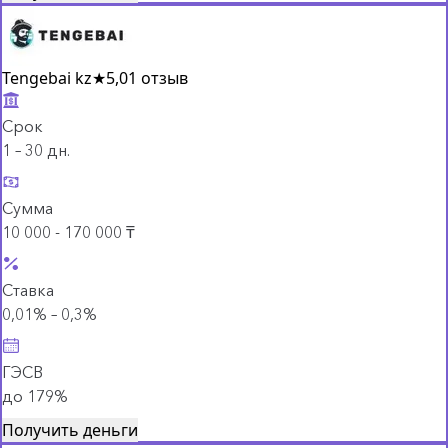
Tengebai kz
★
5,0
1 отзыв
Срок
1 – 30 дн.
Сумма
10 000 - 170 000 ₸
Ставка
0,01% – 0,3%
ГЭСВ
до 179%
Получить деньги