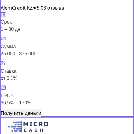
AlemCredit KZ
★
5,0
3 отзыва
Срок
1 – 30 дн.
Сумма
25 000 - 375 000 ₸
Ставка
от 0,1%
ГЭСВ
36,5% – 179%
Получить деньги