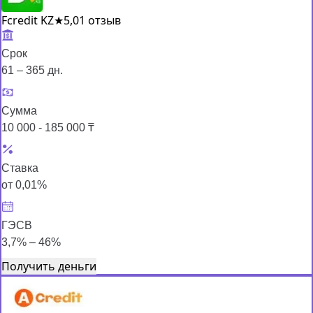
Fcredit KZ
★
5,0
1 отзыв
Срок
61 – 365 дн.
Сумма
10 000 - 185 000 ₸
Ставка
от 0,01%
ГЭСВ
3,7% – 46%
Получить деньги