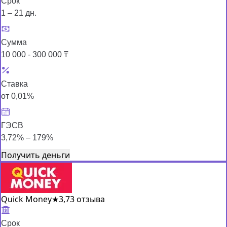
Срок
1 – 21 дн.
Сумма
10 000 - 300 000 ₸
Ставка
от 0,01%
ГЭСВ
3,72% – 179%
Получить деньги
Quick Money
★
3,7
3 отзыва
Срок