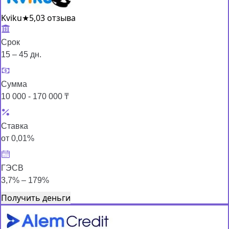
Kviku
★
5,0
3 отзыва
Срок
15 – 45 дн.
Сумма
10 000 - 170 000 ₸
Ставка
от 0,01%
ГЭСВ
3,7% – 179%
Получить деньги