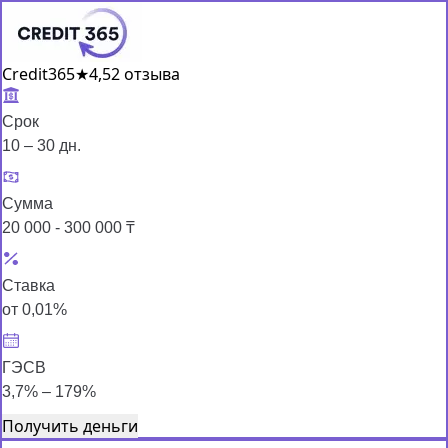
Credit365
★
4,5
2 отзыва
Срок
10 – 30 дн.
Сумма
20 000 - 300 000 ₸
Ставка
от 0,01%
ГЭСВ
3,7% – 179%
Получить деньги