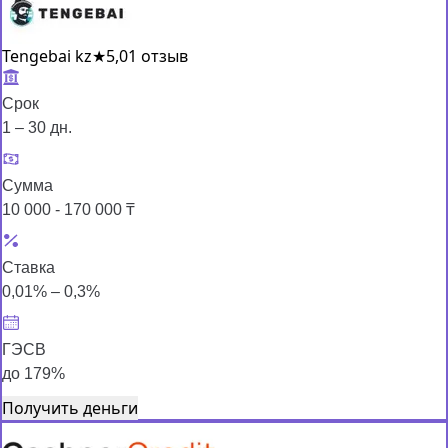
Tengebai kz
★
5,0
1 отзыв
Срок
1 – 30 дн.
Сумма
10 000 - 170 000 ₸
Ставка
0,01% – 0,3%
ГЭСВ
до 179%
Получить деньги