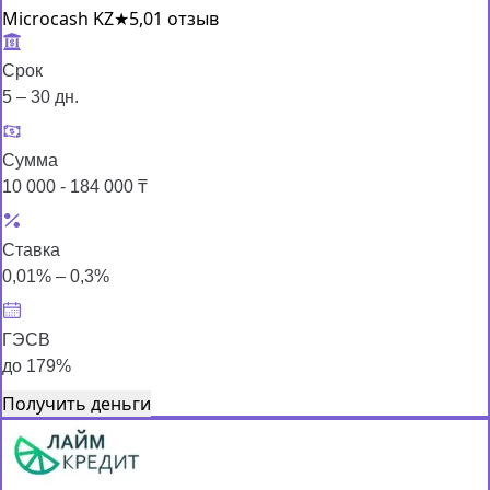
Microcash KZ
★
5,0
1 отзыв
Срок
5 – 30 дн.
Сумма
10 000 - 184 000 ₸
Ставка
0,01% – 0,3%
ГЭСВ
до 179%
Получить деньги