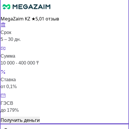
MegaZaim KZ
★
5,0
1 отзыв
Срок
5 – 30 дн.
Сумма
10 000 - 400 000 ₸
Ставка
от 0,1%
ГЭСВ
до 179%
Получить деньги