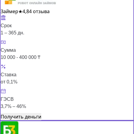
Займер
★
4,8
4 отзыва
Срок
1 – 365 дн.
Сумма
10 000 - 400 000 ₸
Ставка
от 0,1%
ГЭСВ
3,7% – 46%
Получить деньги