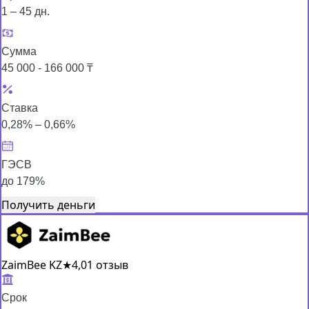
1 – 45 дн.
Сумма
45 000 - 166 000 ₸
Ставка
0,28% – 0,66%
ГЭСВ
до 179%
Получить деньги
ZaimBee KZ
★
4,0
1 отзыв
Срок