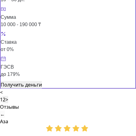
Сумма
10 000 - 190 000 ₸
Ставка
от 0%
ГЭСВ
до 179%
Получить деньги
<
1
2
>
Отзывы
←
Аза