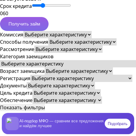
Срок кредита
0
60
Получить займ
Комиссия
Способы получения
Рассмотрение
Категория заемщиков
Возраст заемщика
Регистрация
Документы
Цель кредита
Обеспечение
Показать фильтры
AI-подбор МФО
— сравним все предложения
Подобрать
и найдём лучшее