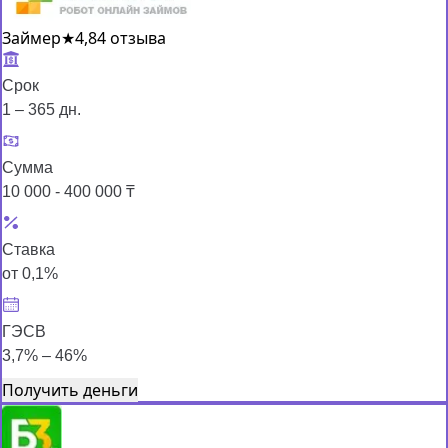
Займер
★
4,8
4 отзыва
Срок
1 – 365 дн.
Сумма
10 000 - 400 000 ₸
Ставка
от 0,1%
ГЭСВ
3,7% – 46%
Получить деньги