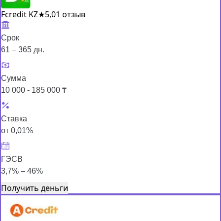
Fcredit KZ
★
5,0
1 отзыв
Срок
61 – 365 дн.
Сумма
10 000 - 185 000 ₸
Ставка
от 0,01%
ГЭСВ
3,7% – 46%
Получить деньги