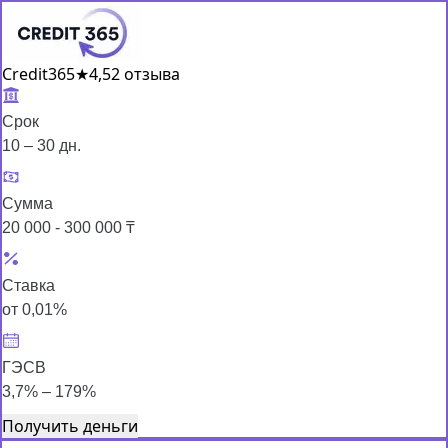
Credit365
★
4,5
2 отзыва
Срок
10 – 30 дн.
Сумма
20 000 - 300 000 ₸
Ставка
от 0,01%
ГЭСВ
3,7% – 179%
Получить деньги