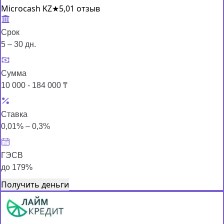
Microcash KZ
★
5,0
1 отзыв
Срок
5 – 30 дн.
Сумма
10 000 - 184 000 ₸
Ставка
0,01% – 0,3%
ГЭСВ
до 179%
Получить деньги