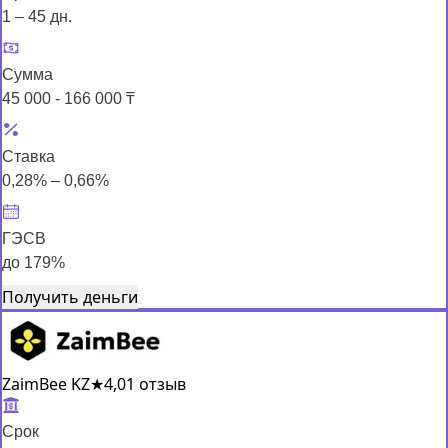
1 – 45 дн.
Сумма
45 000 - 166 000 ₸
Ставка
0,28% – 0,66%
ГЭСВ
до 179%
Получить деньги
ZaimBee KZ
★
4,0
1 отзыв
Срок