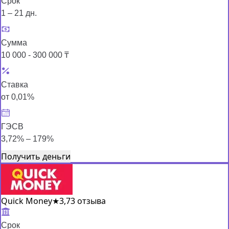
Срок
1 – 21 дн.
Сумма
10 000 - 300 000 ₸
Ставка
от 0,01%
ГЭСВ
3,72% – 179%
Получить деньги
Quick Money
★
3,7
3 отзыва
Срок