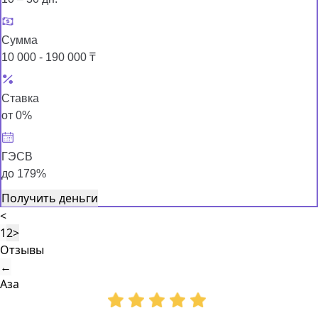
Сумма
10 000 - 190 000 ₸
Ставка
от 0%
ГЭСВ
до 179%
Получить деньги
<
1
2
>
Отзывы
←
Аза