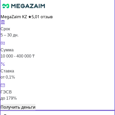
MegaZaim KZ
★
5,0
1 отзыв
Срок
5 – 30 дн.
Сумма
10 000 - 400 000 ₸
Ставка
от 0,1%
ГЭСВ
до 179%
Получить деньги