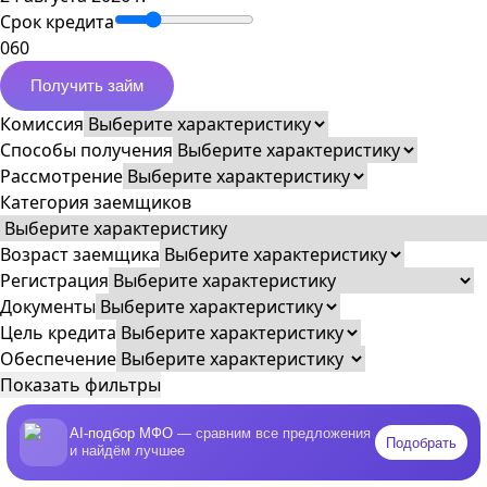
Срок кредита
0
60
Получить займ
Комиссия
Способы получения
Рассмотрение
Категория заемщиков
Возраст заемщика
Регистрация
Документы
Цель кредита
Обеспечение
Показать фильтры
AI-подбор МФО
— сравним все предложения
Подобрать
и найдём лучшее