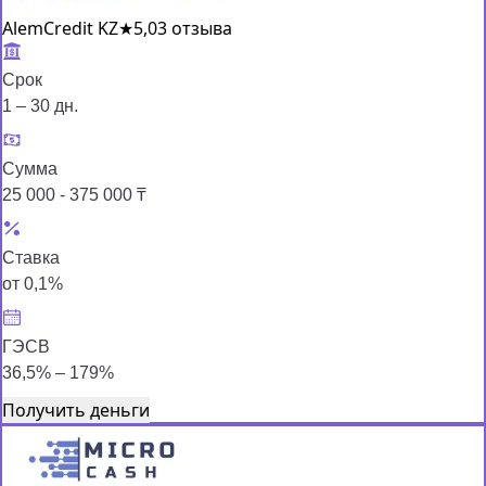
AlemCredit KZ
★
5,0
3 отзыва
Срок
1 – 30 дн.
Сумма
25 000 - 375 000 ₸
Ставка
от 0,1%
ГЭСВ
36,5% – 179%
Получить деньги