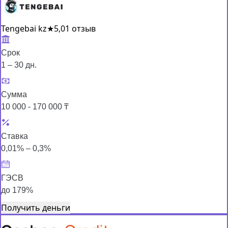
Tengebai kz
★
5,0
1 отзыв
Срок
1 – 30 дн.
Сумма
10 000 - 170 000 ₸
Ставка
0,01% – 0,3%
ГЭСВ
до 179%
Получить деньги