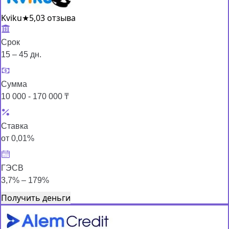
Kviku
★
5,0
3 отзыва
Срок
15 – 45 дн.
Сумма
10 000 - 170 000 ₸
Ставка
от 0,01%
ГЭСВ
3,7% – 179%
Получить деньги