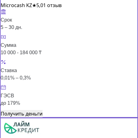
Microcash KZ
★
5,0
1 отзыв
Срок
5 – 30 дн.
Сумма
10 000 - 184 000 ₸
Ставка
0,01% – 0,3%
ГЭСВ
до 179%
Получить деньги