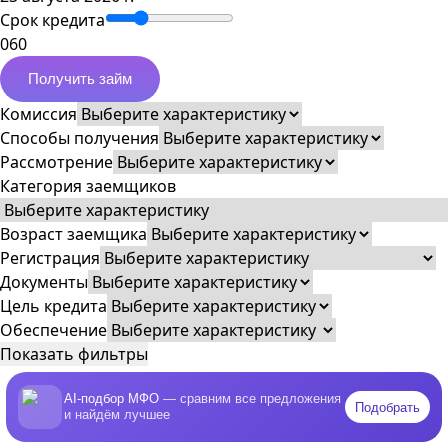
Срок кредита
0
60
Получить займ
Комиссия
Способы получения
Рассмотрение
Категория заемщиков
Возраст заемщика
Регистрация
Документы
Цель кредита
Обеспечение
Показать фильтры
AI-подбор МФО
— сравним все предложения
Подобрать
и найдём лучшее