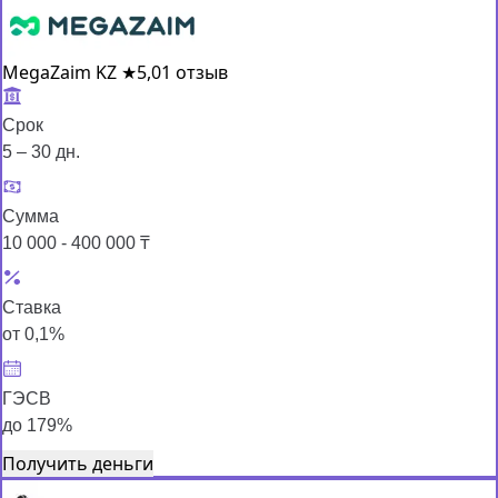
MegaZaim KZ
★
5,0
1 отзыв
Срок
5 – 30 дн.
Сумма
10 000 - 400 000 ₸
Ставка
от 0,1%
ГЭСВ
до 179%
Получить деньги