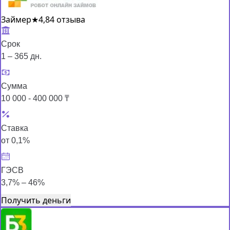
Займер
★
4,8
4 отзыва
Срок
1 – 365 дн.
Сумма
10 000 - 400 000 ₸
Ставка
от 0,1%
ГЭСВ
3,7% – 46%
Получить деньги