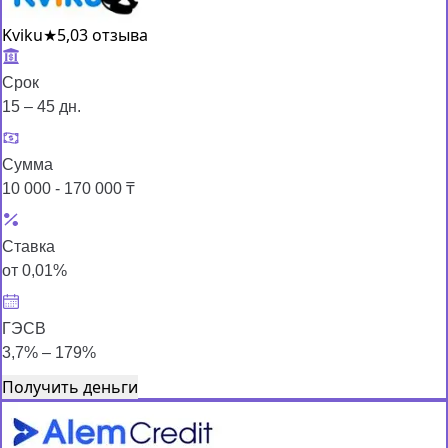
Kviku
★
5,0
3 отзыва
Срок
15 – 45 дн.
Сумма
10 000 - 170 000 ₸
Ставка
от 0,01%
ГЭСВ
3,7% – 179%
Получить деньги