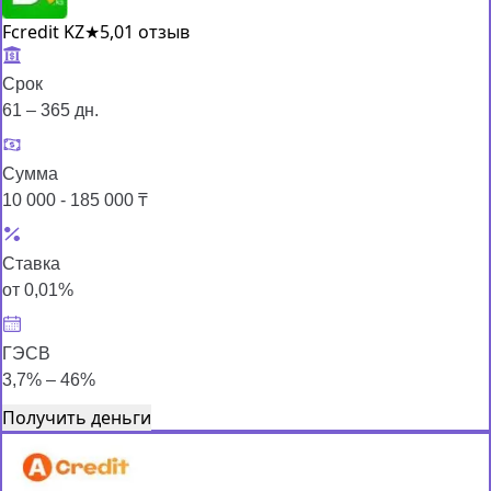
Fcredit KZ
★
5,0
1 отзыв
Срок
61 – 365 дн.
Сумма
10 000 - 185 000 ₸
Ставка
от 0,01%
ГЭСВ
3,7% – 46%
Получить деньги