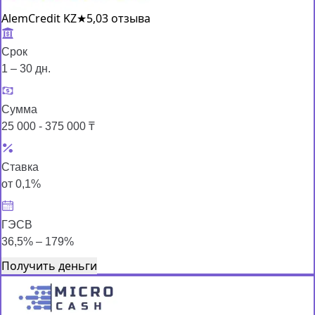
AlemCredit KZ
★
5,0
3 отзыва
Срок
1 – 30 дн.
Сумма
25 000 - 375 000 ₸
Ставка
от 0,1%
ГЭСВ
36,5% – 179%
Получить деньги