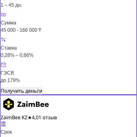
1 – 45 дн.
Сумма
45 000 - 166 000 ₸
Ставка
0,28% – 0,66%
ГЭСВ
до 179%
Получить деньги
ZaimBee KZ
★
4,0
1 отзыв
Срок