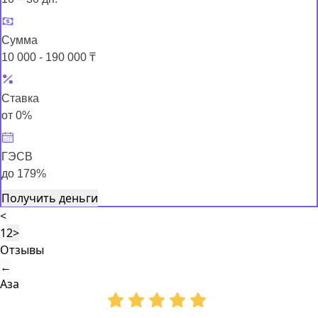
Сумма
10 000 - 190 000 ₸
Ставка
от 0%
ГЭСВ
до 179%
Получить деньги
<
1
2
>
Отзывы
←
Аза