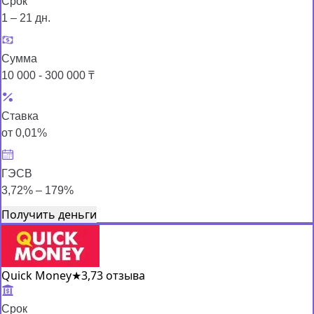
Срок
1 – 21 дн.
Сумма
10 000 - 300 000 ₸
Ставка
от 0,01%
ГЭСВ
3,72% – 179%
Получить деньги
Quick Money
★
3,7
3 отзыва
Срок