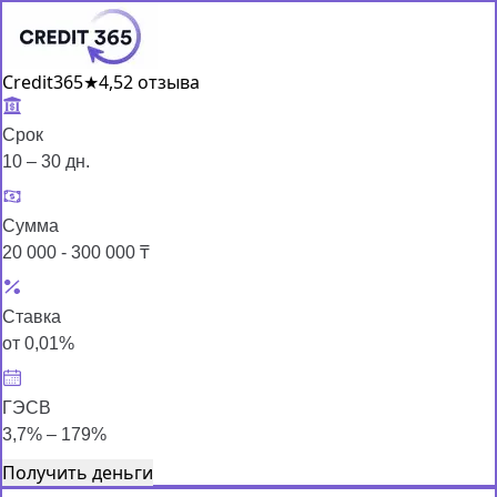
Credit365
★
4,5
2 отзыва
Срок
10 – 30 дн.
Сумма
20 000 - 300 000 ₸
Ставка
от 0,01%
ГЭСВ
3,7% – 179%
Получить деньги