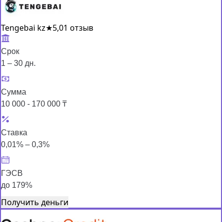
Tengebai kz
★
5,0
1 отзыв
Срок
1 – 30 дн.
Сумма
10 000 - 170 000 ₸
Ставка
0,01% – 0,3%
ГЭСВ
до 179%
Получить деньги