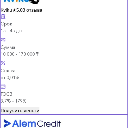
Kviku
★
5,0
3 отзыва
Срок
15 – 45 дн.
Сумма
10 000 - 170 000 ₸
Ставка
от 0,01%
ГЭСВ
3,7% – 179%
Получить деньги