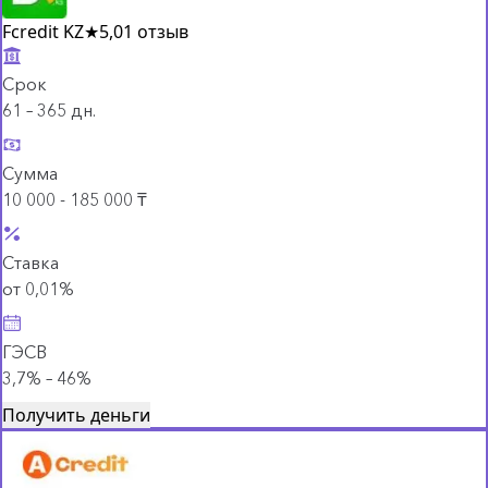
Fcredit KZ
★
5,0
1 отзыв
Срок
61 – 365 дн.
Сумма
10 000 - 185 000 ₸
Ставка
от 0,01%
ГЭСВ
3,7% – 46%
Получить деньги