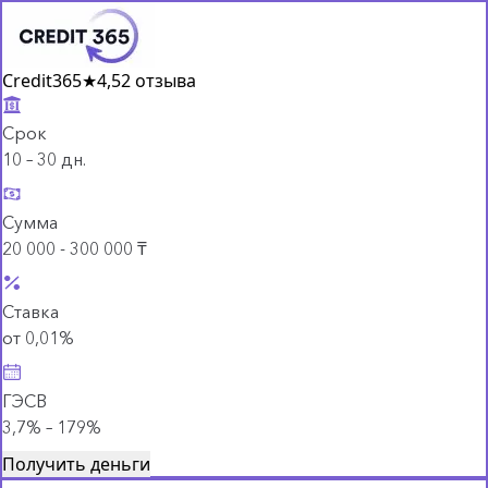
Credit365
★
4,5
2 отзыва
Срок
10 – 30 дн.
Сумма
20 000 - 300 000 ₸
Ставка
от 0,01%
ГЭСВ
3,7% – 179%
Получить деньги