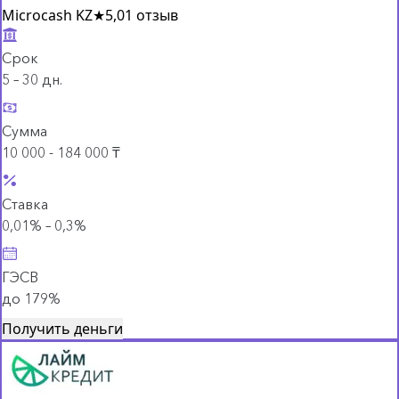
Microcash KZ
★
5,0
1 отзыв
Срок
5 – 30 дн.
Сумма
10 000 - 184 000 ₸
Ставка
0,01% – 0,3%
ГЭСВ
до 179%
Получить деньги