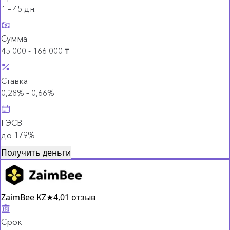
1 – 45 дн.
Сумма
45 000 - 166 000 ₸
Ставка
0,28% – 0,66%
ГЭСВ
до 179%
Получить деньги
ZaimBee KZ
★
4,0
1 отзыв
Срок