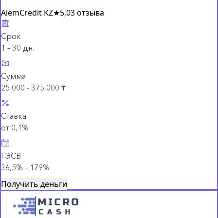
AlemCredit KZ
★
5,0
3 отзыва
Срок
1 – 30 дн.
Сумма
25 000 - 375 000 ₸
Ставка
от 0,1%
ГЭСВ
36,5% – 179%
Получить деньги