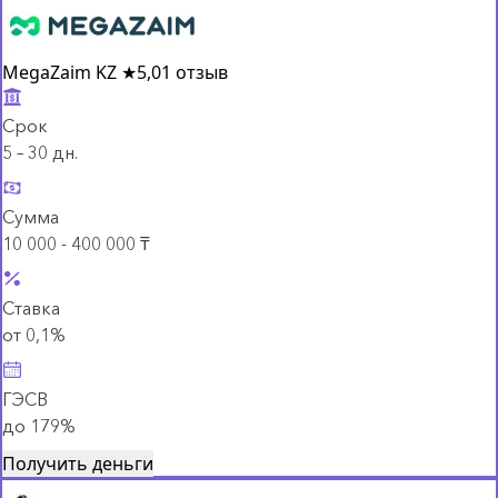
MegaZaim KZ
★
5,0
1 отзыв
Срок
5 – 30 дн.
Сумма
10 000 - 400 000 ₸
Ставка
от 0,1%
ГЭСВ
до 179%
Получить деньги