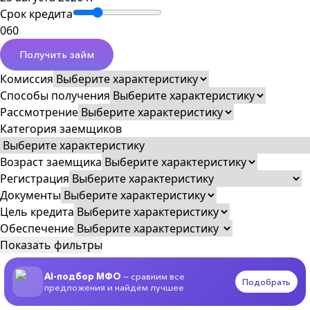
Срок кредита
0
60
Получить займ
Комиссия
Способы получения
Рассмотрение
Категория заемщиков
Возраст заемщика
Регистрация
Документы
Цель кредита
Обеспечение
Показать фильтры
AI-подбор МФО
— сравним все
Подобрать
предложения и найдём лучшее