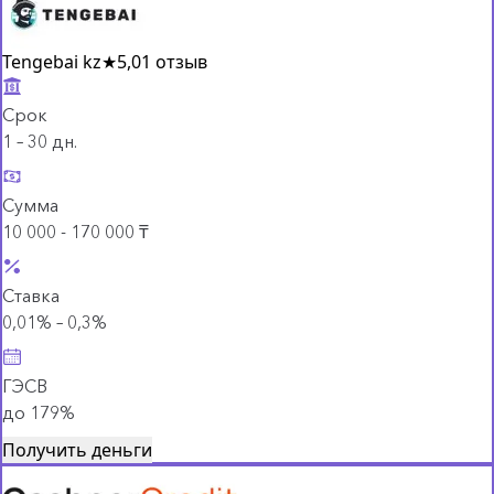
Tengebai kz
★
5,0
1 отзыв
Срок
1 – 30 дн.
Сумма
10 000 - 170 000 ₸
Ставка
0,01% – 0,3%
ГЭСВ
до 179%
Получить деньги