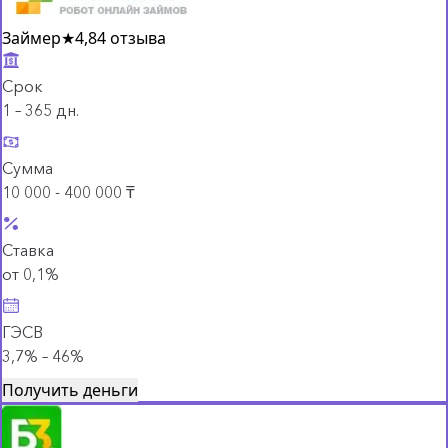
Займер
★
4,8
4 отзыва
Срок
1 – 365 дн.
Сумма
10 000 - 400 000 ₸
Ставка
от 0,1%
ГЭСВ
3,7% – 46%
Получить деньги