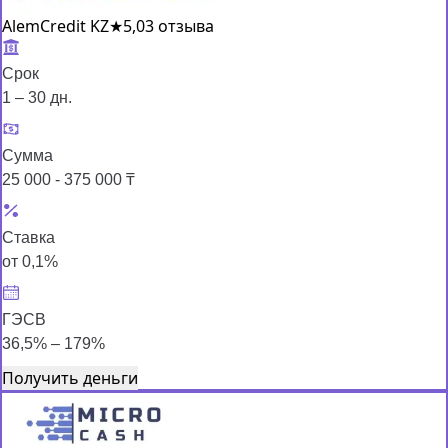
AlemCredit KZ
★
5,0
3 отзыва
Срок
1 – 30 дн.
Сумма
25 000 - 375 000 ₸
Ставка
от 0,1%
ГЭСВ
36,5% – 179%
Получить деньги