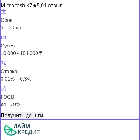
Microcash KZ
★
5,0
1 отзыв
Срок
5 – 30 дн.
Сумма
10 000 - 184 000 ₸
Ставка
0,01% – 0,3%
ГЭСВ
до 179%
Получить деньги