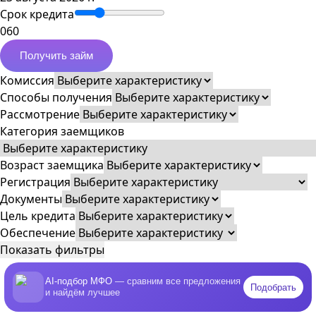
Срок кредита
0
60
Получить займ
Комиссия
Способы получения
Рассмотрение
Категория заемщиков
Возраст заемщика
Регистрация
Документы
Цель кредита
Обеспечение
Показать фильтры
AI-подбор МФО
— сравним все предложения
Подобрать
и найдём лучшее