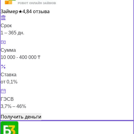
Займер
★
4,8
4 отзыва
Срок
1 – 365 дн.
Сумма
10 000 - 400 000 ₸
Ставка
от 0,1%
ГЭСВ
3,7% – 46%
Получить деньги