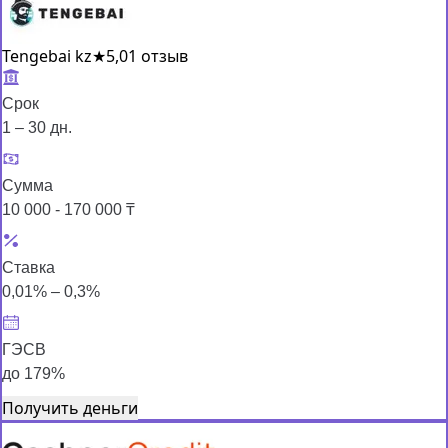
Tengebai kz
★
5,0
1 отзыв
Срок
1 – 30 дн.
Сумма
10 000 - 170 000 ₸
Ставка
0,01% – 0,3%
ГЭСВ
до 179%
Получить деньги