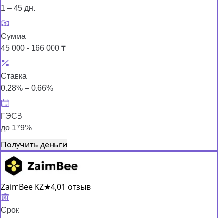
1 – 45 дн.
Сумма
45 000 - 166 000 ₸
Ставка
0,28% – 0,66%
ГЭСВ
до 179%
Получить деньги
ZaimBee KZ
★
4,0
1 отзыв
Срок