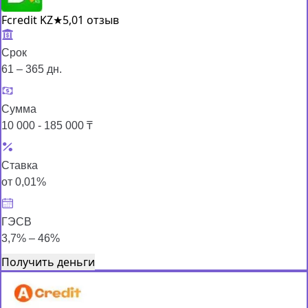
Fcredit KZ
★
5,0
1 отзыв
Срок
61 – 365 дн.
Сумма
10 000 - 185 000 ₸
Ставка
от 0,01%
ГЭСВ
3,7% – 46%
Получить деньги