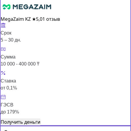
MegaZaim KZ
★
5,0
1 отзыв
Срок
5 – 30 дн.
Сумма
10 000 - 400 000 ₸
Ставка
от 0,1%
ГЭСВ
до 179%
Получить деньги