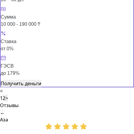
Сумма
10 000 - 190 000 ₸
Ставка
от 0%
ГЭСВ
до 179%
Получить деньги
<
1
2
>
Отзывы
←
Аза