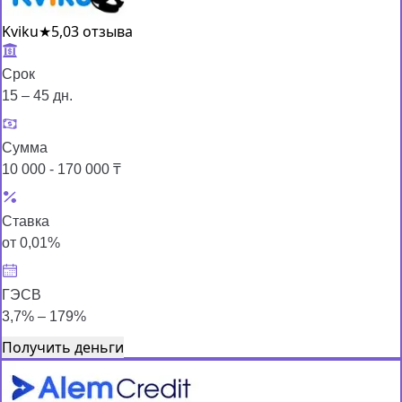
Kviku
★
5,0
3 отзыва
Срок
15 – 45 дн.
Сумма
10 000 - 170 000 ₸
Ставка
от 0,01%
ГЭСВ
3,7% – 179%
Получить деньги