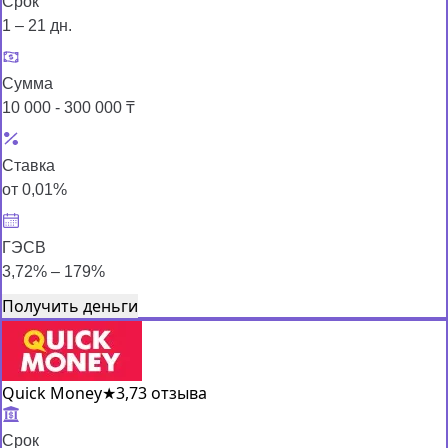
Срок
1 – 21 дн.
Сумма
10 000 - 300 000 ₸
Ставка
от 0,01%
ГЭСВ
3,72% – 179%
Получить деньги
Quick Money
★
3,7
3 отзыва
Срок