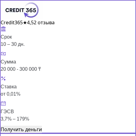
Credit365
★
4,5
2 отзыва
Срок
10 – 30 дн.
Сумма
20 000 - 300 000 ₸
Ставка
от 0,01%
ГЭСВ
3,7% – 179%
Получить деньги